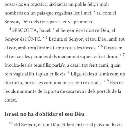
posar-los en pràctica; així seràs un poble feliç i molt
nombrós en un país que regalima llet i mel,
tal com el
*
Senyor, Déu dels teus pares, et va prometre.
4
»ESCOLTA, Israel:
el Senyor és el nostre Déu, el
*
5
Senyor és l’ÚNIC.
Estima el Senyor, el teu Déu, amb tot
*
6
el cor, amb tota l’ànima i amb totes les forces.
Grava en
*
7
el teu cor les paraules dels manaments que avui et dono.
*
Inculca-les als teus fills; parla’n a casa i tot fent camí, quan
8
te’n vagis al llit i quan et llevis.
Lliga-te-les a la mà com un
9
distintiu, porta-les com una marca entre els ulls.
Escriu-
*
les als muntants de la porta de casa teva i dels portals de la
ciutat.
Israel no ha d’oblidar el seu Déu
10
»El Senyor, el teu Déu, et farà entrar al país que havia