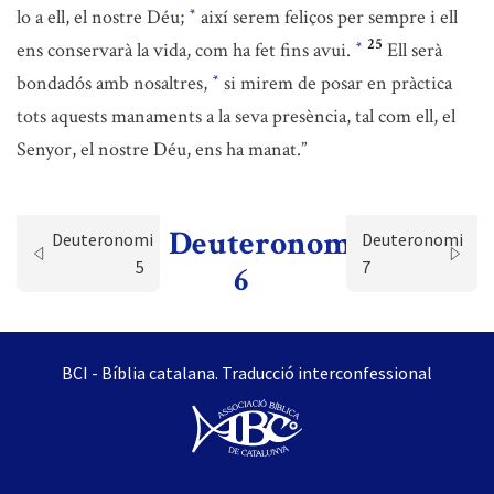
lo a ell, el nostre Déu;
així serem feliços per sempre i ell
*
25
ens conservarà la vida, com ha fet fins avui.
Ell serà
*
bondadós amb nosaltres,
si mirem de posar en pràctica
*
tots aquests manaments a la seva presència, tal com ell, el
Senyor, el nostre Déu, ens ha manat.”
Deuteronomi
Deuteronomi
Deuteronomi
5
7
6
BCI - Bíblia catalana. Traducció interconfessional