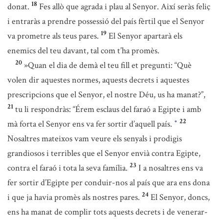
18
donat.
Fes allò que agrada i plau al Senyor. Així seràs feliç
i entraràs a prendre possessió del país fèrtil que el Senyor
19
va prometre als teus pares.
El Senyor apartarà els
enemics del teu davant, tal com t’ha promès.
20
»Quan el dia de demà el teu fill et pregunti: “Què
volen dir aquestes normes, aquests decrets i aquestes
prescripcions que el Senyor, el nostre Déu, us ha manat?”,
21
tu li respondràs: “Érem esclaus del faraó a Egipte i amb
22
mà forta el Senyor ens va fer sortir d’aquell país.
*
Nosaltres mateixos vam veure els senyals i prodigis
grandiosos i terribles que el Senyor envià contra Egipte,
23
contra el faraó i tota la seva família.
I a nosaltres ens va
fer sortir d’Egipte per conduir-nos al país que ara ens dona
24
i que ja havia promès als nostres pares.
El Senyor, doncs,
ens ha manat de complir tots aquests decrets i de venerar-