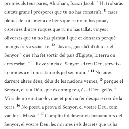
promès als teus pares, Abraham, Isaac i Jacob.
Hi trobaràs
*
11
ciutats grans i pròsperes que tu no has construït,
cases
plenes de tota mena de béns que tu no hi has posat,
cisternes dintre roques que tu no has tallat, vinyes i
oliverars que tu no has plantat i que et donaran perquè
12
mengis fins a saciar-te.
Llavors, guarda’t d’oblidar el
Senyor
que t’ha fet sortir del país d’Egipte, la terra on
*
13
eres esclau.
Reverencia el Senyor, el teu Déu, serveix-
*
14
lo només a ell i jura tan sols pel seu nom.
No aneu
*
15
darrere altres déus, déus de les nacions veïnes,
perquè el
Senyor, el teu Déu, que és enmig teu, és el Déu-gelós.
*
Mira de no enutjar-lo, que et podria fer desaparèixer de la
16
terra.
No poseu a prova el Senyor, el vostre Déu, com
17
vau fer a Massà.
Compliu fidelment els manaments del
*
Senyor, el vostre Déu, les normes i els decrets que us ha