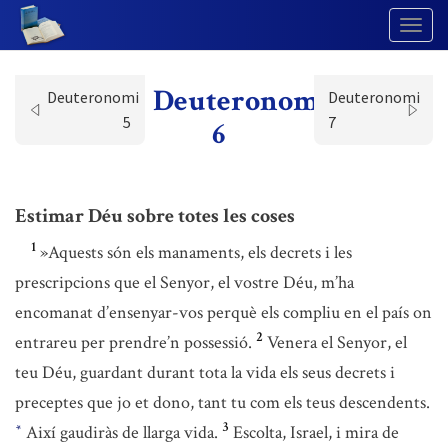
Togg
Navig
Deuteronomi
Deuteronomi
Deuteronomi
5
7
6
Estimar Déu sobre totes les coses
1
»Aquests són els manaments, els decrets i les
prescripcions que el Senyor, el vostre Déu, m’ha
encomanat d’ensenyar-vos perquè els compliu en el país on
2
entrareu per prendre’n possessió.
Venera el Senyor, el
teu Déu, guardant durant tota la vida els seus decrets i
preceptes que jo et dono, tant tu com els teus descendents.
3
Així gaudiràs de llarga vida.
Escolta, Israel, i mira de
*