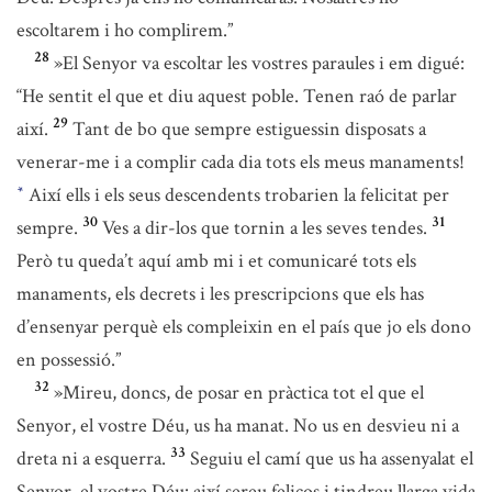
escoltarem i ho complirem.”
28
»El Senyor va escoltar les vostres paraules i em digué:
“He sentit el que et diu aquest poble. Tenen raó de parlar
29
així.
Tant de bo que sempre estiguessin disposats a
venerar-me i a complir cada dia tots els meus manaments!
Així ells i els seus descendents trobarien la felicitat per
*
30
31
sempre.
Ves a dir-los que tornin a les seves tendes.
Però tu queda’t aquí amb mi i et comunicaré tots els
manaments, els decrets i les prescripcions que els has
d’ensenyar perquè els compleixin en el país que jo els dono
en possessió.”
32
»Mireu, doncs, de posar en pràctica tot el que el
Senyor, el vostre Déu, us ha manat. No us en desvieu ni a
33
dreta ni a esquerra.
Seguiu el camí que us ha assenyalat el
Senyor, el vostre Déu: així sereu feliços i tindreu llarga vida