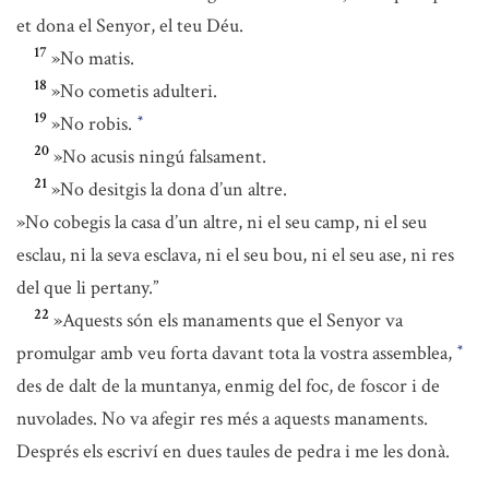
et dona el Senyor, el teu Déu.
17
»No matis.
18
»No cometis adulteri.
19
»No robis.
*
20
»No acusis ningú falsament.
21
»No desitgis la dona d’un altre.
»No cobegis la casa d’un altre, ni el seu camp, ni el seu
esclau, ni la seva esclava, ni el seu bou, ni el seu ase, ni res
del que li pertany.”
22
»Aquests són els manaments que el Senyor va
promulgar amb veu forta davant tota la vostra assemblea,
*
des de dalt de la muntanya, enmig del foc, de foscor i de
nuvolades. No va afegir res més a aquests manaments.
Després els escriví en dues taules de pedra i me les donà.