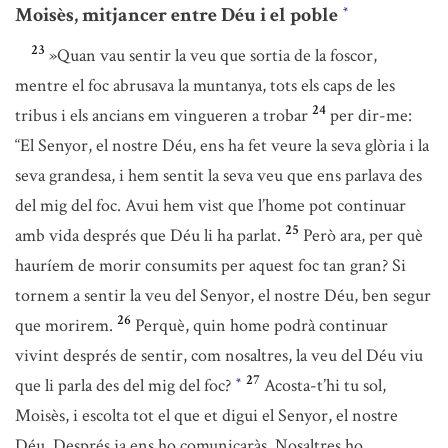
Moisès, mitjancer entre Déu i el poble
*
23
»Quan vau sentir la veu que sortia de la foscor,
mentre el foc abrusava la muntanya, tots els caps de les
24
tribus i els ancians em vingueren a trobar
per dir-me:
“El Senyor, el nostre Déu, ens ha fet veure la seva glòria i la
seva grandesa, i hem sentit la seva veu que ens parlava des
del mig del foc. Avui hem vist que l’home pot continuar
25
amb vida després que Déu li ha parlat.
Però ara, per què
hauríem de morir consumits per aquest foc tan gran? Si
tornem a sentir la veu del Senyor, el nostre Déu, ben segur
26
que morirem.
Perquè, quin home podrà continuar
vivint després de sentir, com nosaltres, la veu del Déu viu
27
que li parla des del mig del foc?
Acosta-t’hi tu sol,
*
Moisès, i escolta tot el que et digui el Senyor, el nostre
Déu. Després ja ens ho comunicaràs. Nosaltres ho