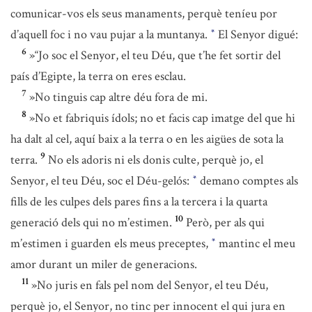
comunicar-vos els seus manaments, perquè teníeu por
d’aquell foc i no vau pujar a la muntanya.
El Senyor digué:
*
6
»“Jo soc el Senyor, el teu Déu, que t’he fet sortir del
país d’Egipte, la terra on eres esclau.
7
»No tinguis cap altre déu fora de mi.
8
»No et fabriquis ídols; no et facis cap imatge del que hi
ha dalt al cel, aquí baix a la terra o en les aigües de sota la
9
terra.
No els adoris ni els donis culte, perquè jo, el
Senyor, el teu Déu, soc el Déu-gelós:
demano comptes als
*
fills de les culpes dels pares fins a la tercera i la quarta
10
generació dels qui no m’estimen.
Però, per als qui
m’estimen i guarden els meus preceptes,
mantinc el meu
*
amor durant un miler de generacions.
11
»No juris en fals pel nom del Senyor, el teu Déu,
perquè jo, el Senyor, no tinc per innocent el qui jura en