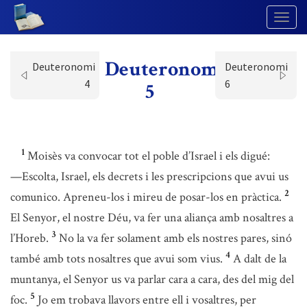
Togg
Navig
Deuteronomi
Deuteronomi
Deuteronomi
4
6
5
1
Moisès va convocar tot el poble d’Israel i els digué:
—Escolta, Israel, els decrets i les prescripcions que avui us
2
comunico. Apreneu-los i mireu de posar-los en pràctica.
El Senyor, el nostre Déu, va fer una aliança amb nosaltres a
3
l’Horeb.
No la va fer solament amb els nostres pares, sinó
4
també amb tots nosaltres que avui som vius.
A dalt de la
muntanya, el Senyor us va parlar cara a cara, des del mig del
5
foc.
Jo em trobava llavors entre ell i vosaltres, per