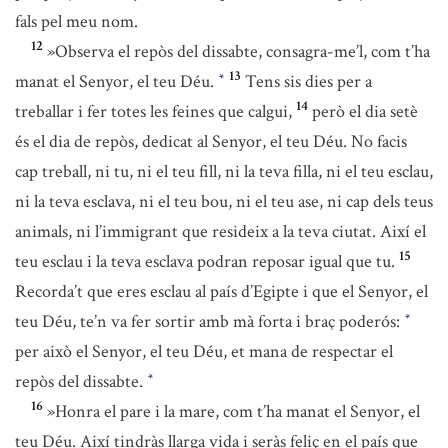
fals pel meu nom.
12
»Observa el repòs del dissabte, consagra-me’l, com t’ha
13
manat el Senyor, el teu Déu.
Tens sis dies per a
*
14
treballar i fer totes les feines que calgui,
però el dia setè
és el dia de repòs, dedicat al Senyor, el teu Déu. No facis
cap treball, ni tu, ni el teu fill, ni la teva filla, ni el teu esclau,
ni la teva esclava, ni el teu bou, ni el teu ase, ni cap dels teus
animals, ni l’immigrant que resideix a la teva ciutat. Així el
15
teu esclau i la teva esclava podran reposar igual que tu.
Recorda’t que eres esclau al país d’Egipte i que el Senyor, el
teu Déu, te’n va fer sortir amb mà forta i braç poderós:
*
per això el Senyor, el teu Déu, et mana de respectar el
repòs del dissabte.
*
16
»Honra el pare i la mare, com t’ha manat el Senyor, el
teu Déu. Així tindràs llarga vida i seràs feliç en el país que