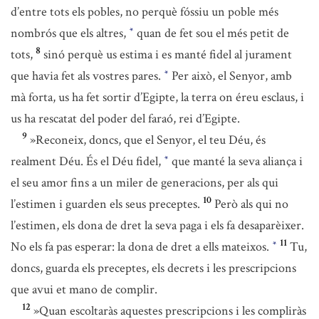
d’entre tots els pobles, no perquè fóssiu un poble més
nombrós que els altres,
quan de fet sou el més petit de
*
8
tots,
sinó perquè us estima i es manté fidel al jurament
que havia fet als vostres pares.
Per això, el Senyor, amb
*
mà forta, us ha fet sortir d’Egipte, la terra on éreu esclaus, i
us ha rescatat del poder del faraó, rei d’Egipte.
9
»Reconeix, doncs, que el Senyor, el teu Déu, és
realment Déu. És el Déu fidel,
que manté la seva aliança i
*
el seu amor fins a un miler de generacions, per als qui
10
l’estimen i guarden els seus preceptes.
Però als qui no
l’estimen, els dona de dret la seva paga i els fa desaparèixer.
11
No els fa pas esperar: la dona de dret a ells mateixos.
Tu,
*
doncs, guarda els preceptes, els decrets i les prescripcions
que avui et mano de complir.
12
»Quan escoltaràs aquestes prescripcions i les compliràs