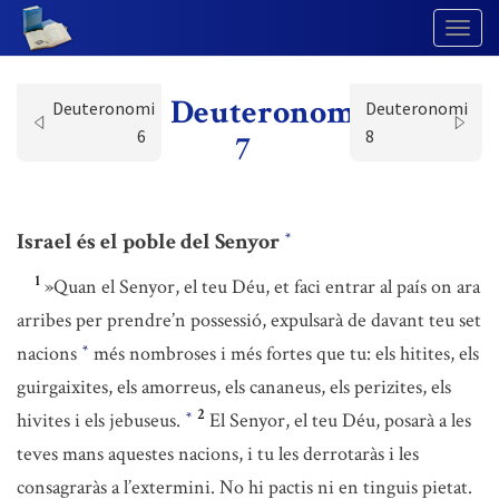
Togg
Navig
Deuteronomi
Deuteronomi
Deuteronomi
6
8
7
Israel és el poble del Senyor
*
1
»Quan el Senyor, el teu Déu, et faci entrar al país on ara
arribes per prendre’n possessió, expulsarà de davant teu set
nacions
més nombroses i més fortes que tu: els hitites, els
*
guirgaixites, els amorreus, els cananeus, els perizites, els
2
hivites i els jebuseus.
El Senyor, el teu Déu, posarà a les
*
teves mans aquestes nacions, i tu les derrotaràs i les
consagraràs a l’extermini. No hi pactis ni en tinguis pietat.