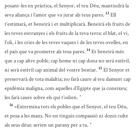
posant-les en pràctica, el Senyor, el teu Déu, mantindrà la
13
seva aliança i l’amor que va jurar als teus pares.
Ell
t’estimarà, et beneirà i et multiplicarà. Beneirà els fruits de
les teves entranyes i els fruits de la teva terra: el blat, el vi,
l’oli, i les cries de les teves vaques i de les teves ovelles, en
14
el país que va prometre als teus pares.
Et beneirà més
que a cap altre poble; cap home ni cap dona no serà estèril,
15
ni serà estèril cap animal del vostre bestiar.
El Senyor et
preservarà de tota malaltia; no farà caure al teu damunt cap
epidèmia maligna, com aquelles d’Egipte que ja coneixeu;
les farà caure sobre els qui t’odien.
*
16
»Extermina tots els pobles que el Senyor, el teu Déu,
et posa a les mans. No en tinguis compassió ni donis culte
als seus déus: serien un parany per a tu.
*