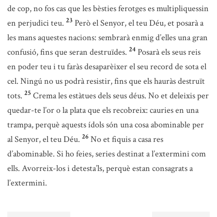
de cop, no fos cas que les bèsties ferotges es multipliquessin
23
en perjudici teu.
Però el Senyor, el teu Déu, et posarà a
les mans aquestes nacions: sembrarà enmig d’elles una gran
24
confusió, fins que seran destruïdes.
Posarà els seus reis
en poder teu i tu faràs desaparèixer el seu record de sota el
cel. Ningú no us podrà resistir, fins que els hauràs destruït
25
tots.
Crema les estàtues dels seus déus. No et deleixis per
quedar-te l’or o la plata que els recobreix: cauries en una
trampa, perquè aquests ídols són una cosa abominable per
26
al Senyor, el teu Déu.
No et fiquis a casa res
d’abominable. Si ho feies, series destinat a l’extermini com
ells. Avorreix-los i detesta’ls, perquè estan consagrats a
l’extermini.