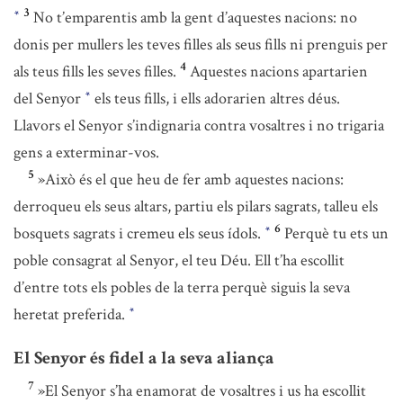
3
No t’emparentis amb la gent d’aquestes nacions: no
*
donis per mullers les teves filles als seus fills ni prenguis per
4
als teus fills les seves filles.
Aquestes nacions apartarien
del Senyor
els teus fills, i ells adorarien altres déus.
*
Llavors el Senyor s’indignaria contra vosaltres i no trigaria
gens a exterminar-vos.
5
»Això és el que heu de fer amb aquestes nacions:
derroqueu els seus altars, partiu els pilars sagrats, talleu els
6
bosquets sagrats i cremeu els seus ídols.
Perquè tu ets un
*
poble consagrat al Senyor, el teu Déu. Ell t’ha escollit
d’entre tots els pobles de la terra perquè siguis la seva
heretat preferida.
*
El Senyor és fidel a la seva aliança
7
»El Senyor s’ha enamorat de vosaltres i us ha escollit