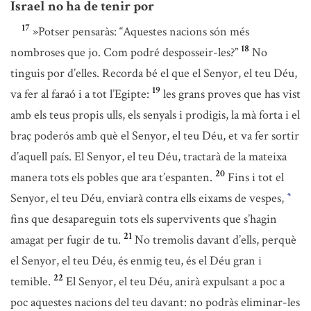
Israel no ha de tenir por
17
»Potser pensaràs: “Aquestes nacions són més
18
nombroses que jo. Com podré desposseir-les?”
No
tinguis por d’elles. Recorda bé el que el Senyor, el teu Déu,
19
va fer al faraó i a tot l’Egipte:
les grans proves que has vist
amb els teus propis ulls, els senyals i prodigis, la mà forta i el
braç poderós amb què el Senyor, el teu Déu, et va fer sortir
d’aquell país. El Senyor, el teu Déu, tractarà de la mateixa
20
manera tots els pobles que ara t’espanten.
Fins i tot el
Senyor, el teu Déu, enviarà contra ells eixams de vespes,
*
fins que desapareguin tots els supervivents que s’hagin
21
amagat per fugir de tu.
No tremolis davant d’ells, perquè
el Senyor, el teu Déu, és enmig teu, és el Déu gran i
22
temible.
El Senyor, el teu Déu, anirà expulsant a poc a
poc aquestes nacions del teu davant: no podràs eliminar-les