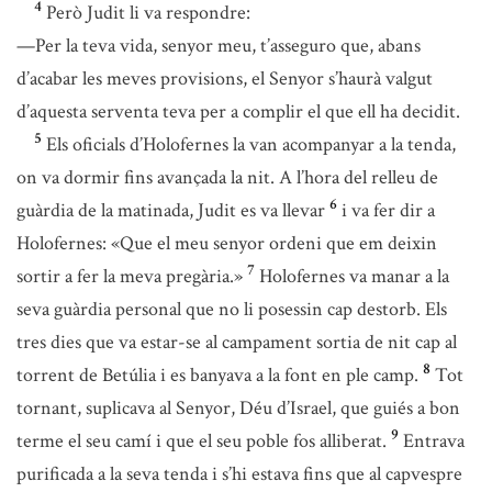
4
Però Judit li va respondre:
—Per la teva vida, senyor meu, t’asseguro que, abans
d’acabar les meves provisions, el Senyor s’haurà valgut
d’aquesta serventa teva per a complir el que ell ha decidit.
5
Els oficials d’Holofernes la van acompanyar a la tenda,
on va dormir fins avançada la nit. A l’hora del relleu de
6
guàrdia de la matinada, Judit es va llevar
i va fer dir a
Holofernes: «Que el meu senyor ordeni que em deixin
7
sortir a fer la meva pregària.»
Holofernes va manar a la
seva guàrdia personal que no li posessin cap destorb. Els
tres dies que va estar-se al campament sortia de nit cap al
8
torrent de Betúlia i es banyava a la font en ple camp.
Tot
tornant, suplicava al Senyor, Déu d’Israel, que guiés a bon
9
terme el seu camí i que el seu poble fos alliberat.
Entrava
purificada a la seva tenda i s’hi estava fins que al capvespre