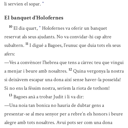
li servien el sopar.
*
El banquet d’Holofernes
10
El dia quart,
Holofernes va oferir un banquet
*
reservat als seus ajudants. No va convidar-hi cap altre
11
subaltern.
I digué a Bagoes, l’eunuc que duia tots els seus
afers:
—Ves a convèncer l’hebrea que tens a càrrec teu que vingui
12
a menjar i beure amb nosaltres.
Quina vergonya la nostra
si deixàvem escapar una dona així sense haver-la posseïda!
Si no ens la féssim nostra, seríem la riota de tothom!
13
Bagoes anà a trobar Judit i li va dir:
—Una noia tan bonica no hauria de dubtar gens a
presentar-se al meu senyor per a rebre’n els honors i beure
alegre amb tots nosaltres. Avui pots ser com una dona