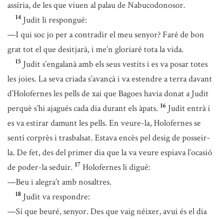
assíria, de les que viuen al palau de Nabucodonosor.
14
Judit li respongué:
—I qui soc jo per a contradir el meu senyor? Faré de bon
grat tot el que desitjarà, i me’n gloriaré tota la vida.
15
Judit s’engalanà amb els seus vestits i es va posar totes
les joies. La seva criada s’avançà i va estendre a terra davant
d’Holofernes les pells de xai que Bagoes havia donat a Judit
16
perquè s’hi ajagués cada dia durant els àpats.
Judit entrà i
es va estirar damunt les pells. En veure-la, Holofernes se
sentí corprès i trasbalsat. Estava encès pel desig de posseir-
la. De fet, des del primer dia que la va veure espiava l’ocasió
17
de poder-la seduir.
Holofernes li digué:
—Beu i alegra’t amb nosaltres.
18
Judit va respondre:
—Sí que beuré, senyor. Des que vaig néixer, avui és el dia