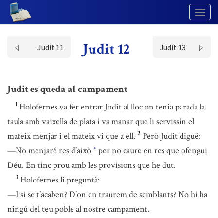
Togg
Navig
Judit 12
Judit 11
Judit 13
Judit es queda al campament
1
Holofernes va fer entrar Judit al lloc on tenia parada la
taula amb vaixella de plata i va manar que li servissin el
2
mateix menjar i el mateix vi que a ell.
Però Judit digué:
—No menjaré res d’això
per no caure en res que ofengui
*
Déu. En tinc prou amb les provisions que he dut.
3
Holofernes li preguntà:
—I si se t’acaben? D’on en traurem de semblants? No hi ha
ningú del teu poble al nostre campament.