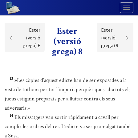
Togg
Navig
Ester
Ester
Ester
(versió
(versió
(versió
grega) E
grega) 9
grega) 8
13
»Les còpies d’aquest edicte han de ser exposades a la
vista de tothom per tot l’imperi, perquè aquest dia tots els
jueus estiguin preparats per a lluitar contra els seus
adversaris.»
14
Els missatgers van sortir ràpidament a cavall per
complir les ordres del rei. L’edicte va ser promulgat també
a Susa.