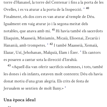
torre d’Hananel, la torre del Centenar i fins a la porta de les
40
Ovelles, i es va aturar a la porta de la Inspecció.
*
Finalment, els dos cors es van aturar al temple de Déu.
Igualment em vaig aturar jo i la segona meitat dels
41
notables, que anava amb mi.
Hi havia també els sacerdots
Eliaquim, Maasseià, Miniamín, Micaià, Elioenai, Zecarià i
42
Hananià, amb trompetes.
I també Maasseià, Xemaià,
*
Elazar, Uzí, Jehohanan, Malquià, Elam i Èzer.
Els cantors
*
es posaren a cantar sota la direcció d’Izrahià.
43
»Aquell dia van oferir sacrificis solemnes, i tots, també
les dones i els infants, estaven molt contents: Déu els havia
donat motiu d’una gran alegria. Els crits de festa de
Jerusalem se sentien de molt lluny.»
*
Una època ideal