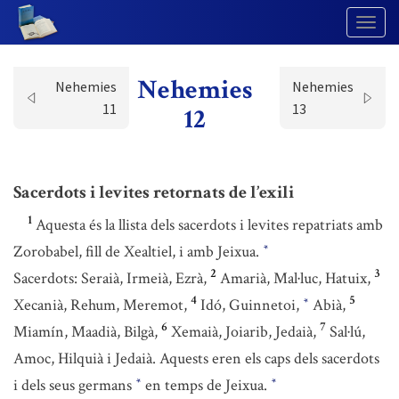
Togg
Navig
Nehemies
Nehemies
Nehemies
11
13
12
Sacerdots i levites retornats de l’exili
1
Aquesta és la llista dels sacerdots i levites repatriats amb
Zorobabel, fill de Xealtiel, i amb Jeixua.
*
2
3
Sacerdots: Seraià, Irmeià, Ezrà,
Amarià, Mal·luc, Hatuix,
4
5
Xecanià, Rehum, Meremot,
Idó, Guinnetoi,
Abià,
*
6
7
Miamín, Maadià, Bilgà,
Xemaià, Joiarib, Jedaià,
Sal·lú,
Amoc, Hilquià i Jedaià. Aquests eren els caps dels sacerdots
i dels seus germans
en temps de Jeixua.
*
*