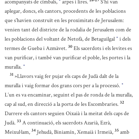
28-29
acompanyats de címbals,
arpes i lires.
S’hi van
*
aplegar, doncs, els cantors, procedents de les poblacions
que s’havien construït en les proximitats de Jerusalem:
venien tant del districte de la rodalia de Jerusalem com de
les poblacions del voltant de Netofà, de Betaguilgal
i dels
*
30
termes de Gueba i Azmàvet.
Els sacerdots i els levites es
van purificar, i també van purificar el poble, les portes i la
muralla.
*
31
»Llavors vaig fer pujar els caps de Judà dalt de la
muralla i vaig formar dos grans cors per a la processó.
*
L’un es va encaminar, seguint el pas de ronda de la muralla,
32
cap al sud, en direcció a la porta de les Escombraries.
Darrere els cantors seguien Oixaià i la meitat dels caps de
33
Judà.
A continuació, els sacerdots Azarià, Ezrà,
34
35
Meixul·lam,
Jehudà, Biniamín, Xemaià i Irmeià,
amb