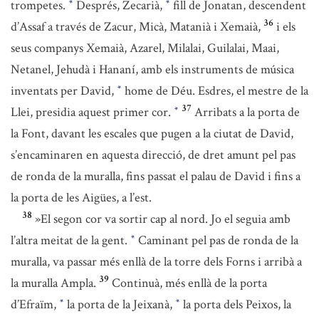
trompetes.
Després, Zecarià,
fill de Jonatan, descendent
*
*
36
d’Assaf a través de Zacur, Micà, Matanià i Xemaià,
i els
seus companys Xemaià, Azarel, Milalai, Guilalai, Maai,
Netanel, Jehudà i Hananí, amb els instruments de música
inventats per David,
home de Déu. Esdres, el mestre de la
*
37
Llei, presidia aquest primer cor.
Arribats a la porta de
*
la Font, davant les escales que pugen a la ciutat de David,
s’encaminaren en aquesta direcció, de dret amunt pel pas
de ronda de la muralla, fins passat el palau de David i fins a
la porta de les Aigües, a l’est.
38
»El segon cor va sortir cap al nord. Jo el seguia amb
l’altra meitat de la gent.
Caminant pel pas de ronda de la
*
muralla, va passar més enllà de la torre dels Forns i arribà a
39
la muralla Ampla.
Continuà, més enllà de la porta
d’Efraïm,
la porta de la Jeixanà,
la porta dels Peixos, la
*
*