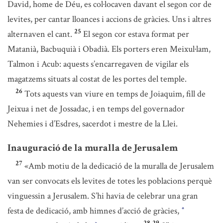
David, home de Déu, es col·locaven davant el segon cor de
levites, per cantar lloances i accions de gràcies. Uns i altres
25
alternaven el cant.
El segon cor estava format per
Matanià, Bacbuquià i Obadià. Els porters eren Meixul·lam,
Talmon i Acub: aquests s’encarregaven de vigilar els
magatzems situats al costat de les portes del temple.
26
Tots aquests van viure en temps de Joiaquim, fill de
Jeixua i net de Jossadac, i en temps del governador
Nehemies i d’Esdres, sacerdot i mestre de la Llei.
Inauguració de la muralla de Jerusalem
27
«Amb motiu de la dedicació de la muralla de Jerusalem
van ser convocats els levites de totes les poblacions perquè
vinguessin a Jerusalem. S’hi havia de celebrar una gran
festa de dedicació, amb himnes d’acció de gràcies,
*