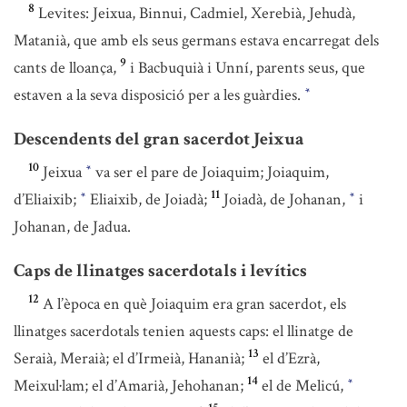
8
Levites: Jeixua, Binnui, Cadmiel, Xerebià, Jehudà,
Matanià, que amb els seus germans estava encarregat dels
9
cants de lloança,
i Bacbuquià i Unní, parents seus, que
estaven a la seva disposició per a les guàrdies.
*
Descendents del gran sacerdot Jeixua
10
Jeixua
va ser el pare de Joiaquim; Joiaquim,
*
11
d’Eliaixib;
Eliaixib, de Joiadà;
Joiadà, de Johanan,
i
*
*
Johanan, de Jadua.
Caps de llinatges sacerdotals i levítics
12
A l’època en què Joiaquim era gran sacerdot, els
llinatges sacerdotals tenien aquests caps: el llinatge de
13
Seraià, Meraià; el d’Irmeià, Hananià;
el d’Ezrà,
14
Meixul·lam; el d’Amarià, Jehohanan;
el de Melicú,
*