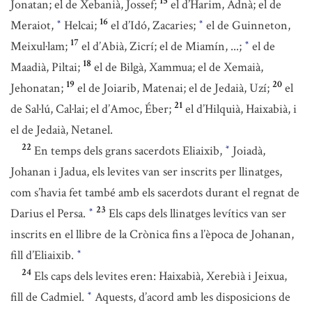
15
Jonatan; el de Xebanià, Jossef;
el d’Harim, Adnà; el de
16
Meraiot,
Helcai;
el d’Idó, Zacaries;
el de Guinneton,
*
*
17
Meixul·lam;
el d’Abià, Zicrí; el de Miamín, ...;
el de
*
18
Maadià, Piltai;
el de Bilgà, Xammua; el de Xemaià,
19
20
Jehonatan;
el de Joiarib, Matenai; el de Jedaià, Uzí;
el
21
de Sal·lú, Cal·lai; el d’Amoc, Éber;
el d’Hilquià, Haixabià, i
el de Jedaià, Netanel.
22
En temps dels grans sacerdots Eliaixib,
Joiadà,
*
Johanan i Jadua, els levites van ser inscrits per llinatges,
com s’havia fet també amb els sacerdots durant el regnat de
23
Darius el Persa.
Els caps dels llinatges levítics van ser
*
inscrits en el llibre de la Crònica fins a l’època de Johanan,
fill d’Eliaixib.
*
24
Els caps dels levites eren: Haixabià, Xerebià i Jeixua,
fill de Cadmiel.
Aquests, d’acord amb les disposicions de
*