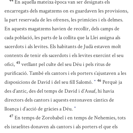
44
En aquella mateixa època van ser designats els
encarregats dels magatzems on es guardaven les provisions,
la part reservada de les ofrenes, les primícies i els delmes.
En aquests magatzems havien de recollir, dels camps de
cada població, les parts de la collita que la Llei assigna als
sacerdots i als levites. Els habitants de Judà estaven molt
contents de tenir els sacerdots i els levites exercint el seu
45
ofici,
vetllant pel culte del seu Déu i pels ritus de
purificació. També els cantors i els porters s’ajustaven a les
46
disposicions de David i del seu fill Salomó.
Perquè ja
*
des d’antic, des del temps de David i d’Assaf, hi havia
directors dels cantors i aquests entonaven càntics de
lloança i d’acció de gràcies a Déu.
*
47
En temps de Zorobabel i en temps de Nehemies, tots
els israelites donaven als cantors i als porters el que els