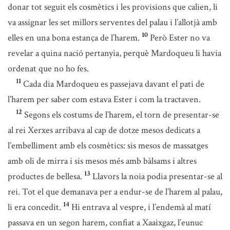
donar tot seguit els cosmètics i les provisions que calien, li
va assignar les set millors serventes del palau i l’allotjà amb
10
elles en una bona estança de l’harem.
Però Ester no va
revelar a quina nació pertanyia, perquè Mardoqueu li havia
ordenat que no ho fes.
11
Cada dia Mardoqueu es passejava davant el pati de
l’harem per saber com estava Ester i com la tractaven.
12
Segons els costums de l’harem, el torn de presentar-se
al rei Xerxes arribava al cap de dotze mesos dedicats a
l’embelliment amb els cosmètics: sis mesos de massatges
amb oli de mirra i sis mesos més amb bàlsams i altres
13
productes de bellesa.
Llavors la noia podia presentar-se al
rei. Tot el que demanava per a endur-se de l’harem al palau,
14
li era concedit.
Hi entrava al vespre, i l’endemà al matí
passava en un segon harem, confiat a Xaaixgaz, l’eunuc