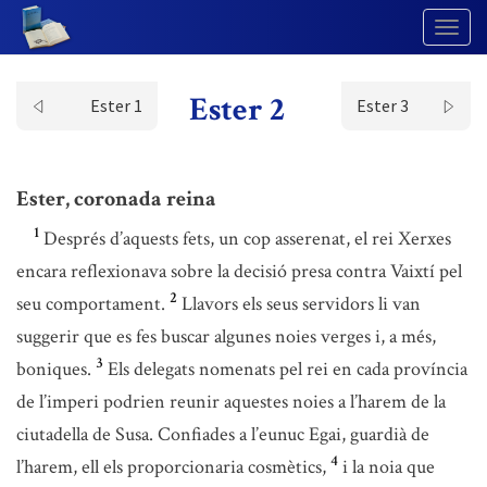
Togg
Navig
Ester 2
Ester 1
Ester 3
Ester, coronada reina
1
Després d’aquests fets, un cop asserenat, el rei Xerxes
encara reflexionava sobre la decisió presa contra Vaixtí pel
2
seu comportament.
Llavors els seus servidors li van
suggerir que es fes buscar algunes noies verges i, a més,
3
boniques.
Els delegats nomenats pel rei en cada província
de l’imperi podrien reunir aquestes noies a l’harem de la
ciutadella de Susa. Confiades a l’eunuc Egai, guardià de
4
l’harem, ell els proporcionaria cosmètics,
i la noia que