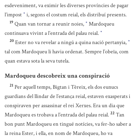
esdeveniment, va eximir les diverses províncies de pagar
l’impost
i, segons el costum reial, els distribuí presents.
*
19
Quan van tornar a reunir noies,
Mardoqueu
*
continuava vivint a l’entrada del palau reial.
*
20
Ester no va revelar a ningú a quina nació pertanyia,
*
tal com Mardoqueu li havia ordenat. Sempre l’obeïa, com
quan estava sota la seva tutela.
Mardoqueu descobreix una conspiració
21
Per aquell temps, Bigtan i Tèreix, els dos eunucs
guardians del llindar de l’estança reial, estaven exasperats i
conspiraven per assassinar el rei Xerxes. Era un dia que
22
Mardoqueu es trobava a l’entrada del palau reial.
Tan
bon punt Mardoqueu en tingué notícies, va fer-ho saber a
la reina Ester, i ella, en nom de Mardoqueu, ho va