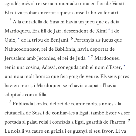
agradés més al rei seria nomenada reina en lloc de Vaixtí.
El rei va trobar encertat aquest consell i ho va fer així.
5
A la ciutadella de Susa hi havia un jueu que es deia
Mardoqueu. Era fill de Jaïr, descendent de Ximí
i de
*
6
Quix,
de la tribu de Benjamí.
Pertanyia als jueus que
*
Nabucodonosor, rei de Babilònia, havia deportat de
7
Jerusalem amb Jeconies, el rei de Judà.
Mardoqueu
*
tenia una cosina, Adassà, coneguda amb el nom d’Ester,
*
una noia molt bonica que feia goig de veure. Els seus pares
havien mort, i Mardoqueu se n’havia ocupat i l’havia
adoptada com a filla.
8
Publicada l’ordre del rei de reunir moltes noies a la
ciutadella de Susa i de confiar-les a Egai, també Ester va ser
9
portada al palau reial i confiada a Egai, guardià de l’harem.
La noia li va caure en gràcia i es guanyà el seu favor. Li va