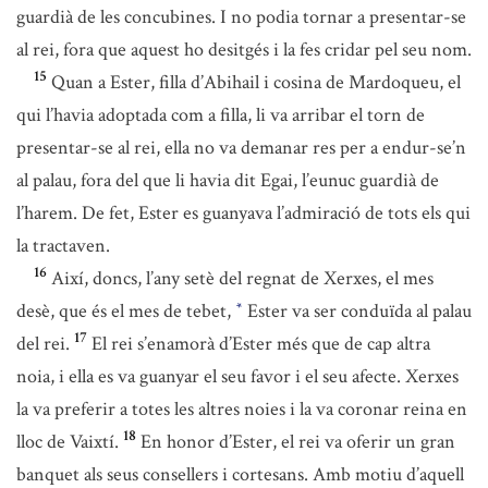
guardià de les concubines. I no podia tornar a presentar-se
al rei, fora que aquest ho desitgés i la fes cridar pel seu nom.
15
Quan a Ester, filla d’Abihail i cosina de Mardoqueu, el
qui l’havia adoptada com a filla, li va arribar el torn de
presentar-se al rei, ella no va demanar res per a endur-se’n
al palau, fora del que li havia dit Egai, l’eunuc guardià de
l’harem. De fet, Ester es guanyava l’admiració de tots els qui
la tractaven.
16
Així, doncs, l’any setè del regnat de Xerxes, el mes
desè, que és el mes de tebet,
Ester va ser conduïda al palau
*
17
del rei.
El rei s’enamorà d’Ester més que de cap altra
noia, i ella es va guanyar el seu favor i el seu afecte. Xerxes
la va preferir a totes les altres noies i la va coronar reina en
18
lloc de Vaixtí.
En honor d’Ester, el rei va oferir un gran
banquet als seus consellers i cortesans. Amb motiu d’aquell