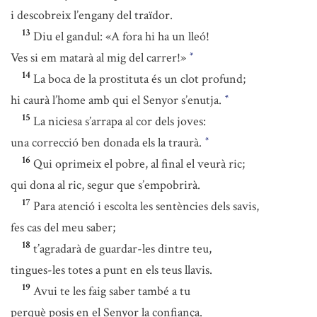
i descobreix l’engany del traïdor.
13
Diu el gandul: «A fora hi ha un lleó!
Ves si em matarà al mig del carrer!»
*
14
La boca de la prostituta és un clot profund;
hi caurà l’home amb qui el Senyor s’enutja.
*
15
La niciesa s’arrapa al cor dels joves:
una correcció ben donada els la traurà.
*
16
Qui oprimeix el pobre, al final el veurà ric;
qui dona al ric, segur que s’empobrirà.
17
Para atenció i escolta les sentències dels savis,
fes cas del meu saber;
18
t’agradarà de guardar-les dintre teu,
tingues-les totes a punt en els teus llavis.
19
Avui te les faig saber també a tu
perquè posis en el Senyor la confiança.