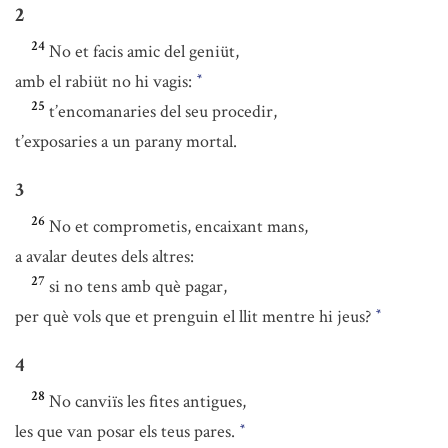
2
24
No et facis amic del geniüt,
amb el rabiüt no hi vagis:
*
25
t’encomanaries del seu procedir,
t’exposaries a un parany mortal.
3
26
No et comprometis, encaixant mans,
a avalar deutes dels altres:
27
si no tens amb què pagar,
per què vols que et prenguin el llit mentre hi jeus?
*
4
28
No canviïs les fites antigues,
les que van posar els teus pares.
*