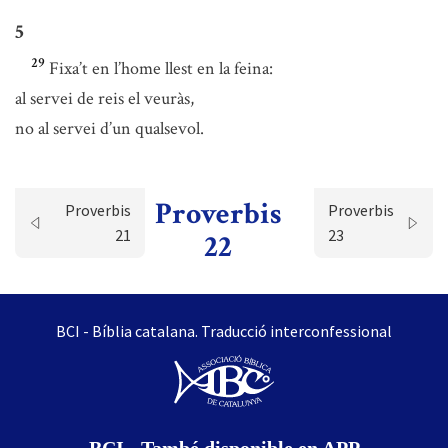
5
29
Fixa’t en l’home llest en la feina:
al servei de reis el veuràs,
no al servei d’un qualsevol.
Proverbis
Proverbis
Proverbis
21
23
22
BCI - Bíblia catalana. Traducció interconfessional