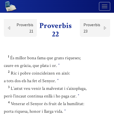
Togg
Navig
Proverbis
Proverbis
Proverbis
21
23
22
1
És millor bona fama que grans riqueses;
caure en gràcia, que plata i or.
*
2
Ric i pobre coincideixen en això:
a tots dos els ha fet el Senyor.
*
3
L’astut veu venir la malvestat i s’aixopluga,
però l’incaut continua enllà i ho paga car.
*
4
Venerar el Senyor és fruit de la humilitat:
porta riquesa, honor i llarga vida.
*