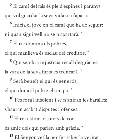
5
El camí del fals és ple d’espines i paranys:
qui vol guardar la seva vida se n’aparta.
6
Inicia el jove en el camí que ha de seguir:
ni quan sigui vell no se n’apartarà.
*
7
El ric domina els pobres,
el qui manlleva és esclau del creditor.
*
8
Qui sembra injustícia recull desgràcies:
la vara de la seva fúria es trencarà.
*
9
Serà beneït el qui és generós,
el qui dona al pobre el seu pa.
*
10
Fes fora l’insolent i se n’aniran les baralles:
s’hauran acabat disputes i ofenses.
11
El rei estima els nets de cor,
és amic dels qui parlen amb gràcia.
*
12
El Senyor vetlla per fer saber la veritat