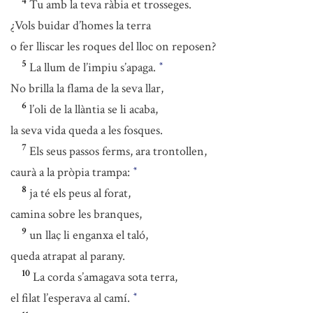
4
Tu amb la teva ràbia et trosseges.
¿Vols buidar d’homes la terra
o fer lliscar les roques del lloc on reposen?
5
La llum de l’impiu s’apaga.
*
No brilla la flama de la seva llar,
6
l’oli de la llàntia se li acaba,
la seva vida queda a les fosques.
7
Els seus passos ferms, ara trontollen,
caurà a la pròpia trampa:
*
8
ja té els peus al forat,
camina sobre les branques,
9
un llaç li enganxa el taló,
queda atrapat al parany.
10
La corda s’amagava sota terra,
el filat l’esperava al camí.
*