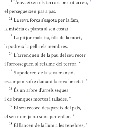
11
L’envaeixen els terrors pertot arreu,
*
el persegueixen pas a pas.
12
La seva força s’esgota per la fam,
la misèria es planta al seu costat.
13
La pitjor malaltia, filla de la mort,
li podreix la pell i els membres.
14
L’arrenquen de la pau del seu recer
i l’arrosseguen al reialme del terror.
*
15
S’apoderen de la seva mansió,
escampen sofre damunt la seva heretat.
*
16
És un arbre d’arrels seques
i de branques mortes i tallades.
*
17
El seu record desapareix del país,
el seu nom ja no sona per enlloc.
*
18
El llancen de la llum a les tenebres,
*