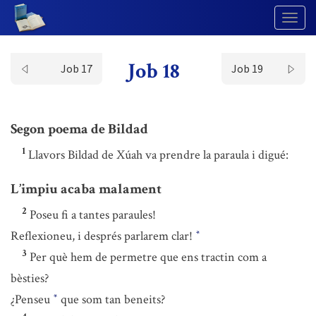
Togg
Navig
Job 18
Job 17
Job 19
Segon poema de Bildad
1
Llavors Bildad de Xúah va prendre la paraula i digué:
L’impiu acaba malament
2
Poseu fi a tantes paraules!
Reflexioneu, i després parlarem clar!
*
3
Per què hem de permetre que ens tractin com a
bèsties?
¿Penseu
que som tan beneits?
*