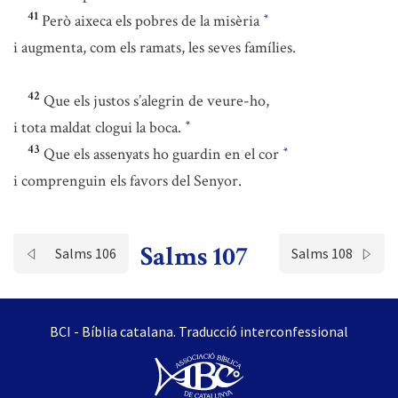
41
Però aixeca els pobres de la misèria
*
i augmenta, com els ramats, les seves famílies.
42
Que els justos s’alegrin de veure-ho,
i tota maldat clogui la boca.
*
43
Que els assenyats ho guardin en el cor
*
i comprenguin els favors del Senyor.
Salms 107
Salms 106
Salms 108
BCI - Bíblia catalana. Traducció interconfessional