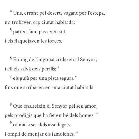
4
Uns, errant pel desert, vagant per l’estepa,
no trobaven cap ciutat habitada;
5
patien fam, passaven set
i els flaquejaven les forces.
6
Enmig de l’angoixa cridaren al Senyor,
i ell els salvà dels perills:
*
7
els guià per una pista segura
*
fins que arribaren en una ciutat habitada.
8
Que enalteixin el Senyor pel seu amor,
pels prodigis que ha fet en bé dels homes:
*
9
calmà la set dels assedegats
i omplí de menjar els famolencs.
*