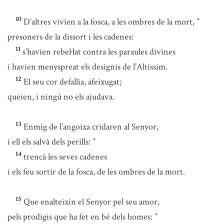
10
D’altres vivien a la fosca, a les ombres de la mort,
*
presoners de la dissort i les cadenes:
11
s’havien rebel·lat contra les paraules divines
i havien menyspreat els designis de l’Altíssim.
12
El seu cor defallia, afeixugat;
queien, i ningú no els ajudava.
13
Enmig de l’angoixa cridaren al Senyor,
i ell els salvà dels perills:
*
14
trencà les seves cadenes
i els feu sortir de la fosca, de les ombres de la mort.
15
Que enalteixin el Senyor pel seu amor,
pels prodigis que ha fet en bé dels homes:
*