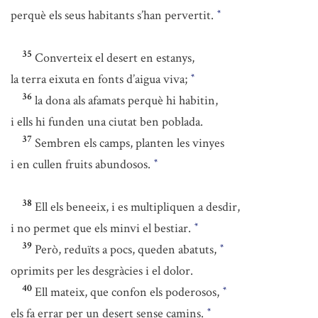
perquè els seus habitants s’han pervertit.
*
35
Converteix el desert en estanys,
la terra eixuta en fonts d’aigua viva;
*
36
la dona als afamats perquè hi habitin,
i ells hi funden una ciutat ben poblada.
37
Sembren els camps, planten les vinyes
i en cullen fruits abundosos.
*
38
Ell els beneeix, i es multipliquen a desdir,
i no permet que els minvi el bestiar.
*
39
Però, reduïts a pocs, queden abatuts,
*
oprimits per les desgràcies i el dolor.
40
Ell mateix, que confon els poderosos,
*
els fa errar per un desert sense camins.
*