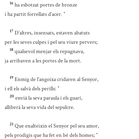
16
ha esbotzat portes de bronze
i ha partit forrellats d’acer.
*
17
D’altres, insensats, estaven abatuts
per les seves culpes i pel seu viure pervers;
18
qualsevol menjar els repugnava,
ja arribaven a les portes de la mort.
19
Enmig de l’angoixa cridaren al Senyor,
i ell els salvà dels perills:
*
20
envià la seva paraula i els guarí,
alliberà la seva vida del sepulcre.
21
Que enalteixin el Senyor pel seu amor,
pels prodigis que ha fet en bé dels homes;
*