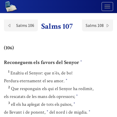
Togg
Navig
Salms 107
Salms 106
Salms 108
(106)
Reconeguem els favors del Senyor
*
1
Enaltiu el Senyor: que n’és, de bo!
Perdura eternament el seu amor.
*
2
Que responguin els qui el Senyor ha redimit,
els rescatats de les mans dels opressors;
*
3
ell els ha aplegat de tots els països,
*
de llevant i de ponent,
del nord i de migdia.
*
*