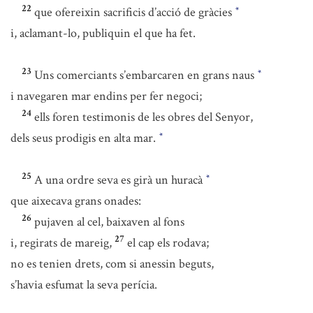
22
que ofereixin sacrificis d’acció de gràcies
*
i, aclamant-lo, publiquin el que ha fet.
23
Uns comerciants s’embarcaren en grans naus
*
i navegaren mar endins per fer negoci;
24
ells foren testimonis de les obres del Senyor,
dels seus prodigis en alta mar.
*
25
A una ordre seva es girà un huracà
*
que aixecava grans onades:
26
pujaven al cel, baixaven al fons
27
i, regirats de mareig,
el cap els rodava;
no es tenien drets, com si anessin beguts,
s’havia esfumat la seva perícia.