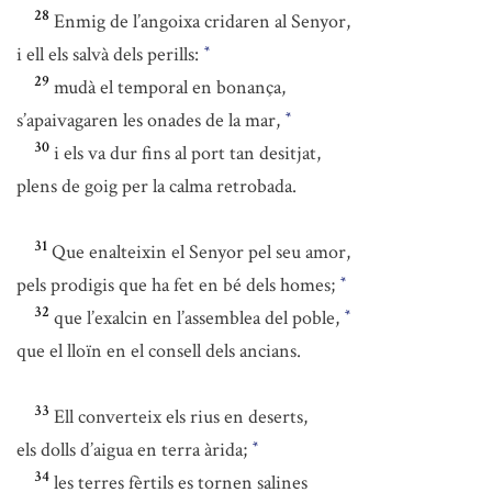
28
Enmig de l’angoixa cridaren al Senyor,
i ell els salvà dels perills:
*
29
mudà el temporal en bonança,
s’apaivagaren les onades de la mar,
*
30
i els va dur fins al port tan desitjat,
plens de goig per la calma retrobada.
31
Que enalteixin el Senyor pel seu amor,
pels prodigis que ha fet en bé dels homes;
*
32
que l’exalcin en l’assemblea del poble,
*
que el lloïn en el consell dels ancians.
33
Ell converteix els rius en deserts,
els dolls d’aigua en terra àrida;
*
34
les terres fèrtils es tornen salines