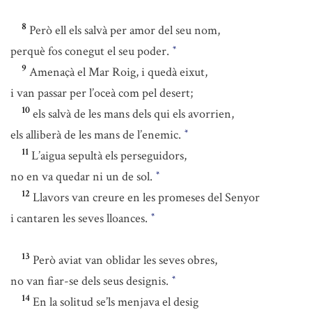
8
Però ell els salvà per amor del seu nom,
perquè fos conegut el seu poder.
*
9
Amenaçà el Mar Roig, i quedà eixut,
i van passar per l’oceà com pel desert;
10
els salvà de les mans dels qui els avorrien,
els alliberà de les mans de l’enemic.
*
11
L’aigua sepultà els perseguidors,
no en va quedar ni un de sol.
*
12
Llavors van creure en les promeses del Senyor
i cantaren les seves lloances.
*
13
Però aviat van oblidar les seves obres,
no van fiar-se dels seus designis.
*
14
En la solitud se’ls menjava el desig