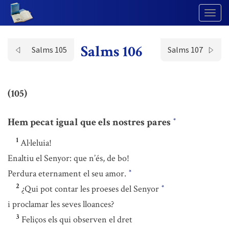
Togg
Navig
Salms 106
Salms 105
Salms 107
(105)
Hem pecat igual que els nostres pares
*
1
Al·leluia!
Enaltiu el Senyor: que n’és, de bo!
Perdura eternament el seu amor.
*
2
¿Qui pot contar les proeses del Senyor
*
i proclamar les seves lloances?
3
Feliços els qui observen el dret