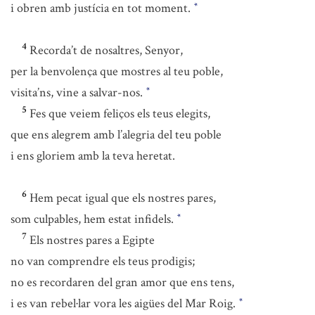
i obren amb justícia en tot moment.
*
4
Recorda’t de nosaltres, Senyor,
per la benvolença que mostres al teu poble,
visita’ns, vine a salvar-nos.
*
5
Fes que veiem feliços els teus elegits,
que ens alegrem amb l’alegria del teu poble
i ens gloriem amb la teva heretat.
6
Hem pecat igual que els nostres pares,
som culpables, hem estat infidels.
*
7
Els nostres pares a Egipte
no van comprendre els teus prodigis;
no es recordaren del gran amor que ens tens,
i es van rebel·lar vora les aigües del Mar Roig.
*