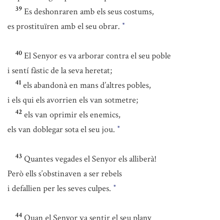
39
Es deshonraren amb els seus costums,
es prostituïren amb el seu obrar.
*
40
El Senyor es va arborar contra el seu poble
i sentí fàstic de la seva heretat;
41
els abandonà en mans d’altres pobles,
i els qui els avorrien els van sotmetre;
42
els van oprimir els enemics,
els van doblegar sota el seu jou.
*
43
Quantes vegades el Senyor els alliberà!
Però ells s’obstinaven a ser rebels
i defallien per les seves culpes.
*
44
Quan el Senyor va sentir el seu plany