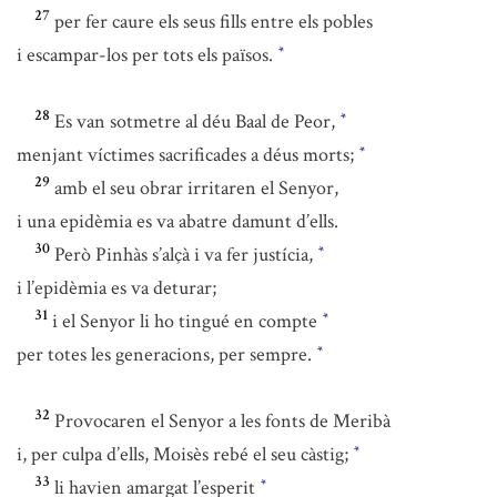
27
per fer caure els seus fills entre els pobles
i escampar-los per tots els països.
*
28
Es van sotmetre al déu Baal de Peor,
*
menjant víctimes sacrificades a déus morts;
*
29
amb el seu obrar irritaren el Senyor,
i una epidèmia es va abatre damunt d’ells.
30
Però Pinhàs s’alçà i va fer justícia,
*
i l’epidèmia es va deturar;
31
i el Senyor li ho tingué en compte
*
per totes les generacions, per sempre.
*
32
Provocaren el Senyor a les fonts de Meribà
i, per culpa d’ells, Moisès rebé el seu càstig;
*
33
li havien amargat l’esperit
*