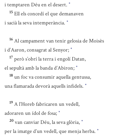
i temptaren Déu en el desert.
*
15
Ell els concedí el que demanaven
i sacià la seva intemperància.
*
16
Al campament van tenir gelosia de Moisès
i d’Aaron, consagrat al Senyor;
*
17
però s’obrí la terra i engolí Datan,
el sepultà amb la banda d’Abiron;
*
18
un foc va consumir aquella gentussa,
una flamarada devorà aquells infidels.
*
19
A l’Horeb fabricaren un vedell,
adoraren un ídol de fosa;
*
20
van canviar Déu, la seva glòria,
*
per la imatge d’un vedell, que menja herba.
*