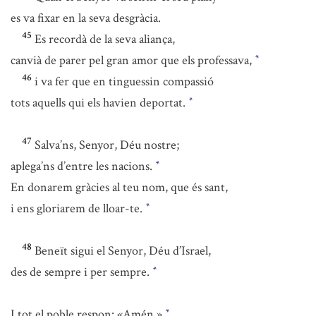
es va fixar en la seva desgràcia.
45
Es recordà de la seva aliança,
canvià de parer pel gran amor que els professava,
*
46
i va fer que en tinguessin compassió
tots aquells qui els havien deportat.
*
47
Salva’ns, Senyor, Déu nostre;
aplega’ns d’entre les nacions.
*
En donarem gràcies al teu nom, que és sant,
i ens gloriarem de lloar-te.
*
48
Beneït sigui el Senyor, Déu d’Israel,
des de sempre i per sempre.
*
I tot el poble respon: «Amén.»
*