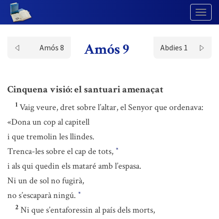
Togg
Navig
Amós 9
Amós 8
Abdies 1
Cinquena visió: el santuari amenaçat
1
Vaig veure, dret sobre l’altar, el Senyor que ordenava:
«Dona un cop al capitell
i que tremolin les llindes.
Trenca-les sobre el cap de tots,
*
i als qui quedin els mataré amb l’espasa.
Ni un de sol no fugirà,
no s’escaparà ningú.
*
2
Ni que s’entaforessin al país dels morts,