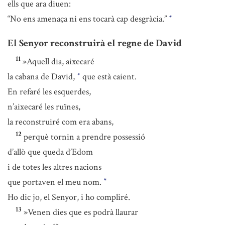
ells que ara diuen:
“No ens amenaça ni ens tocarà cap desgràcia.”
*
El Senyor reconstruirà el regne de David
11
»Aquell dia, aixecaré
la cabana de David,
que està caient.
*
En refaré les esquerdes,
n’aixecaré les ruïnes,
la reconstruiré com era abans,
12
perquè tornin a prendre possessió
d’allò que queda d’Edom
i de totes les altres nacions
que portaven el meu nom.
*
Ho dic jo, el Senyor, i ho compliré.
13
»Venen dies que es podrà llaurar