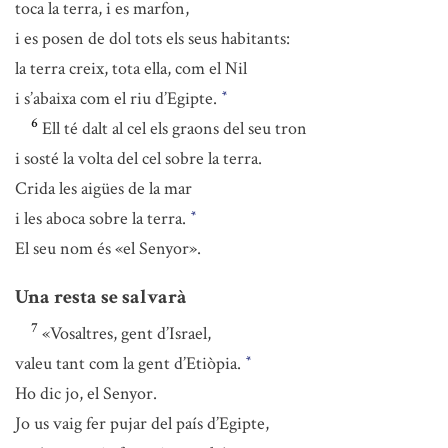
toca la terra, i es marfon,
i es posen de dol tots els seus habitants:
la terra creix, tota ella, com el Nil
i s’abaixa com el riu d’Egipte.
*
6
Ell té dalt al cel els graons del seu tron
i sosté la volta del cel sobre la terra.
Crida les aigües de la mar
i les aboca sobre la terra.
*
El seu nom és «el Senyor».
Una resta se salvarà
7
«Vosaltres, gent d’Israel,
valeu tant com la gent d’Etiòpia.
*
Ho dic jo, el Senyor.
Jo us vaig fer pujar del país d’Egipte,