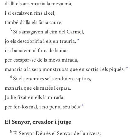
d’allí els arrencaria la meva mà,
i si escalaven fins al cel,
també d’allà els faria caure.
3
Si s’amagaven al cim del Carmel,
jo els descobriria i els en trauria,
*
i si baixaven al fons de la mar
per escapar-se de la meva mirada,
manaria a la serp monstruosa que en sortís i els piqués.
*
4
Si els enemics se’ls enduien captius,
manaria que els matés l’espasa.
Jo he fixat en ells la mirada
per fer-los mal, i no per al seu bé.»
*
El Senyor, creador i jutge
5
El Senyor Déu és el Senyor de l’univers;