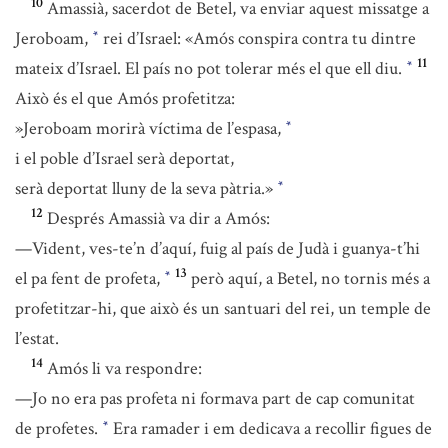
10
Amassià, sacerdot de Betel, va enviar aquest missatge a
Jeroboam,
rei d’Israel: «Amós conspira contra tu dintre
*
11
mateix d’Israel. El país no pot tolerar més el que ell diu.
*
Això és el que Amós profetitza:
»Jeroboam morirà víctima de l’espasa,
*
i el poble d’Israel serà deportat,
serà deportat lluny de la seva pàtria.»
*
12
Després Amassià va dir a Amós:
—Vident, ves-te’n d’aquí, fuig al país de Judà i guanya-t’hi
13
el pa fent de profeta,
però aquí, a Betel, no tornis més a
*
profetitzar-hi, que això és un santuari del rei, un temple de
l’estat.
14
Amós li va respondre:
—Jo no era pas profeta ni formava part de cap comunitat
de profetes.
Era ramader i em dedicava a recollir figues de
*