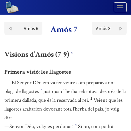
Togg
Navig
Amós 7
Amós 6
Amós 8
Visions d’Amós (7-9)
*
Primera visió: les llagostes
1
El Senyor Déu em va fer veure com preparava una
plaga de llagostes
just quan l’herba rebrotava després de la
*
2
primera dallada, que és la reservada al rei.
Veient que les
llagostes acabarien devorant tota l’herba del país, jo vaig
dir:
—Senyor Déu, vulgues perdonar!
Si no, com podrà
*