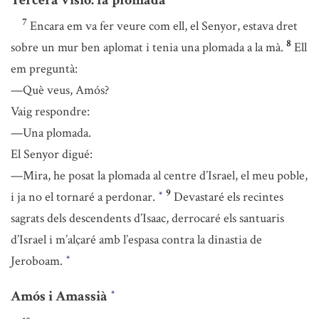
Tercera visió: la plomada
7
Encara em va fer veure com ell, el Senyor, estava dret
8
sobre un mur ben aplomat i tenia una plomada a la mà.
Ell
em preguntà:
—Què veus, Amós?
Vaig respondre:
—Una plomada.
El Senyor digué:
—Mira, he posat la plomada al centre d’Israel, el meu poble,
9
i ja no el tornaré a perdonar.
Devastaré els recintes
*
sagrats dels descendents d’Isaac, derrocaré els santuaris
d’Israel i m’alçaré amb l’espasa contra la dinastia de
Jeroboam.
*
Amós i Amassià
*