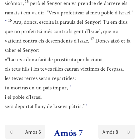
15
sicòmor,
però el Senyor em va prendre de darrere els
ramats i em va dir: “Ves a profetitzar al meu poble d’Israel.”
16
Ara, doncs, escolta la paraula del Senyor! Tu em dius
*
que no profetitzi més contra la gent d’Israel, que no
17
vaticini contra els descendents d’Isaac.
Doncs això et fa
saber el Senyor:
»“La teva dona farà de prostituta per la ciutat,
els teus fills i les teves filles cauran víctimes de l’espasa,
les teves terres seran repartides;
tu moriràs en un país impur,
*
i el poble d’Israel
serà deportat lluny de la seva pàtria.”
*
Amós 7
Amós 6
Amós 8