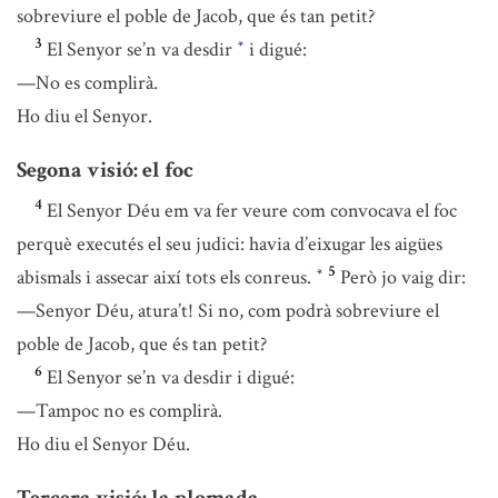
sobreviure el poble de Jacob, que és tan petit?
3
El Senyor se’n va desdir
i digué:
*
—No es complirà.
Ho diu el Senyor.
Segona visió: el foc
4
El Senyor Déu em va fer veure com convocava el foc
perquè executés el seu judici: havia d’eixugar les aigües
5
abismals i assecar així tots els conreus.
Però jo vaig dir:
*
—Senyor Déu, atura’t! Si no, com podrà sobreviure el
poble de Jacob, que és tan petit?
6
El Senyor se’n va desdir i digué:
—Tampoc no es complirà.
Ho diu el Senyor Déu.