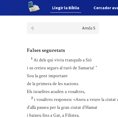
Llegir la Bíblia
Cercador av
Amós 5
Falses seguretats
1
Ai dels qui viviu tranquils a Sió
i us creieu segurs al turó de Samaria!
*
Sou la gent important
de la primera de les nacions.
Els israelites acuden a vosaltres,
2
i vosaltres responeu: «Aneu a veure la ciutat 
d’allà passeu per la gran ciutat d’Hamat
i baixeu fins a Gat, a Filistea.