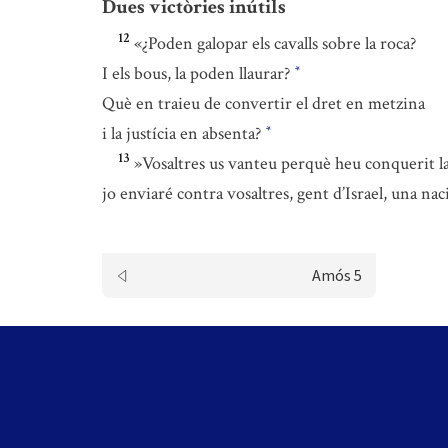
Dues victòries inútils
12
«¿Poden galopar els cavalls sobre la roca?
I els bous, la poden llaurar?
*
Què en traieu de convertir el dret en metzina
i la justícia en absenta?
*
13
»Vosaltres us vanteu perquè heu conquerit la
jo enviaré contra vosaltres, gent d’Israel, una n
Amós 5