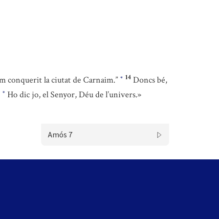
14
em conquerit la ciutat de Carnaim.”
Doncs bé,
*
.
Ho dic jo, el Senyor, Déu de l’univers.»
*
Amós 7