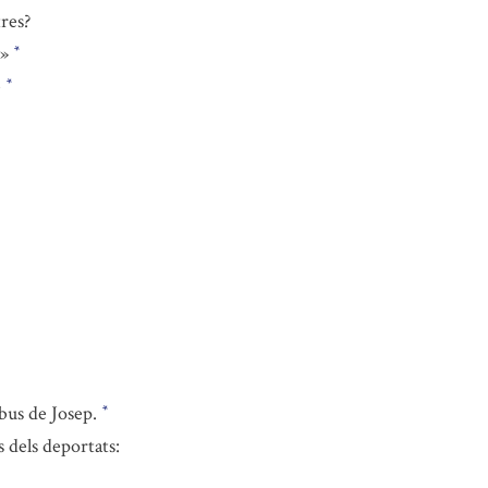
res?
?»
*
e
*
ibus de Josep.
*
s dels deportats: