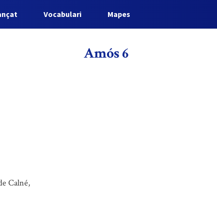
ançat
Vocabulari
Mapes
Amós 6
de Calné,