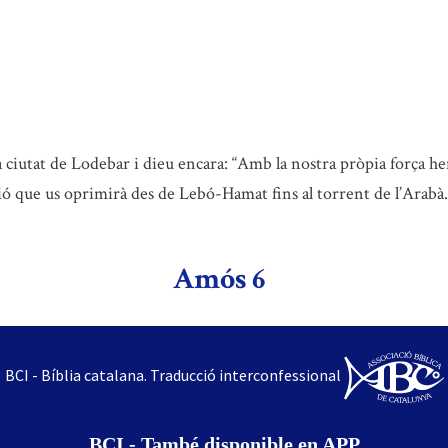
 ciutat de Lodebar i dieu encara: “Amb la nostra pròpia força h
ació que us oprimirà des de Lebó-Hamat fins al torrent de l’Arabà
Amós 6
BCI - Bíblia catalana. Traducció interconfessional
BCI - També disponible en APP