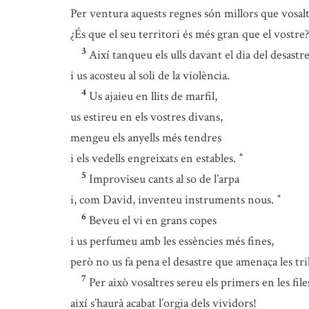
Per ventura aquests regnes són millors que vosalt
¿És que el seu territori és més gran que el vostre
3
Així tanqueu els ulls davant el dia del desastr
i us acosteu al soli de la violència.
4
Us ajaieu en llits de marfil,
us estireu en els vostres divans,
mengeu els anyells més tendres
i els vedells engreixats en estables.
*
5
Improviseu cants al so de l’arpa
i, com David, inventeu instruments nous.
*
6
Beveu el vi en grans copes
i us perfumeu amb les essències més fines,
però no us fa pena el desastre que amenaça les tr
7
Per això vosaltres sereu els primers en les file
així s’haurà acabat l’orgia dels vividors!