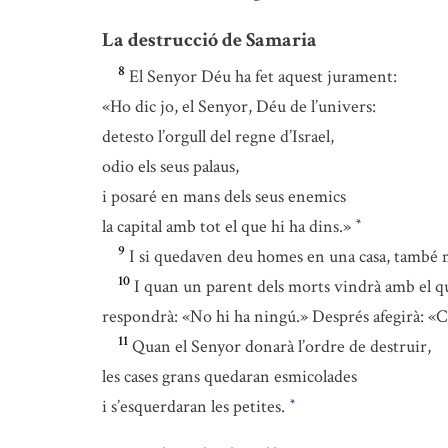
La destrucció de Samaria
8
El Senyor Déu ha fet aquest jurament:
«Ho dic jo, el Senyor, Déu de l’univers:
detesto l’orgull del regne d’Israel,
odio els seus palaus,
i posaré en mans dels seus enemics
la capital amb tot el que hi ha dins.»
*
9
I si quedaven deu homes en una casa, també 
10
I quan un parent dels morts vindrà amb el qu
respondrà: «No hi ha ningú.» Després afegirà: «
11
Quan el Senyor donarà l’ordre de destruir,
les cases grans quedaran esmicolades
i s’esquerdaran les petites.
*