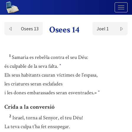
Togg
Navig
Osees 14
Osees 13
Joel 1
1
Samaria es rebel·la contra el seu Déu:
és culpable de la seva falta.
*
Els seus habitants cauran víctimes de l’espasa,
les criatures seran esclafades
i les dones embarassades seran esventrades.»
*
Crida a la conversió
2
Israel, torna al Senyor, el teu Déu!
La teva culpa t’ha fet ensopegar.