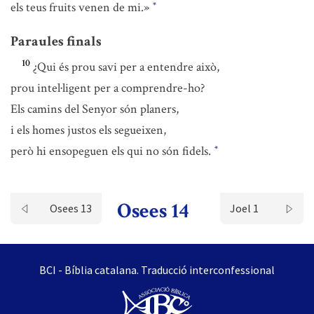
els teus fruits venen de mi.»
*
Paraules finals
10
¿Qui és prou savi per a entendre això,
prou intel·ligent per a comprendre-ho?
Els camins del Senyor són planers,
i els homes justos els segueixen,
però hi ensopeguen els qui no són fidels.
*
Osees 14
Osees 13
Joel 1
BCI - Bíblia catalana. Traducció interconfessional