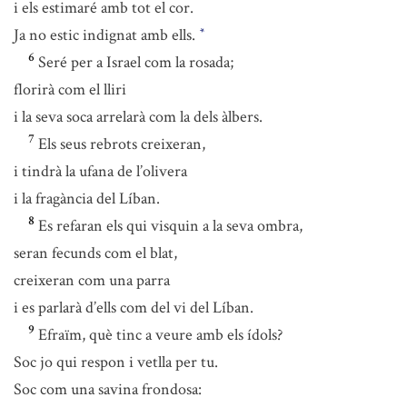
i els estimaré amb tot el cor.
Ja no estic indignat amb ells.
*
6
Seré per a Israel com la rosada;
florirà com el lliri
i la seva soca arrelarà com la dels àlbers.
7
Els seus rebrots creixeran,
i tindrà la ufana de l’olivera
i la fragància del Líban.
8
Es refaran els qui visquin a la seva ombra,
seran fecunds com el blat,
creixeran com una parra
i es parlarà d’ells com del vi del Líban.
9
Efraïm, què tinc a veure amb els ídols?
Soc jo qui respon i vetlla per tu.
Soc com una savina frondosa: