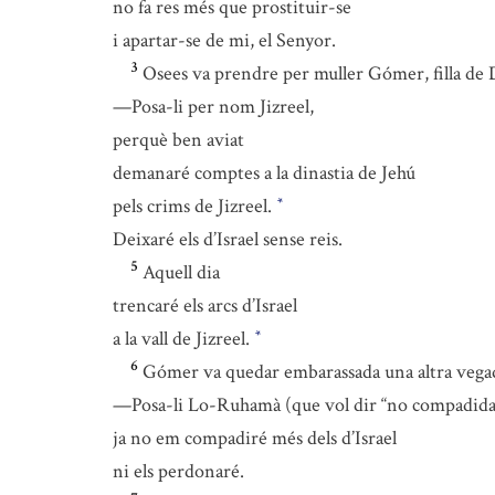
no fa res més que prostituir-se
i apartar-se de mi, el Senyor.
3
Osees va prendre per muller Gómer, filla de Di
—Posa-li per nom Jizreel,
perquè ben aviat
demanaré comptes a la dinastia de Jehú
pels crims de Jizreel.
*
Deixaré els d’Israel sense reis.
5
Aquell dia
trencaré els arcs d’Israel
a la vall de Jizreel.
*
6
Gómer va quedar embarassada una altra vegada 
—Posa-li Lo-Ruhamà (que vol dir “no compadida
ja no em compadiré més dels d’Israel
ni els perdonaré.