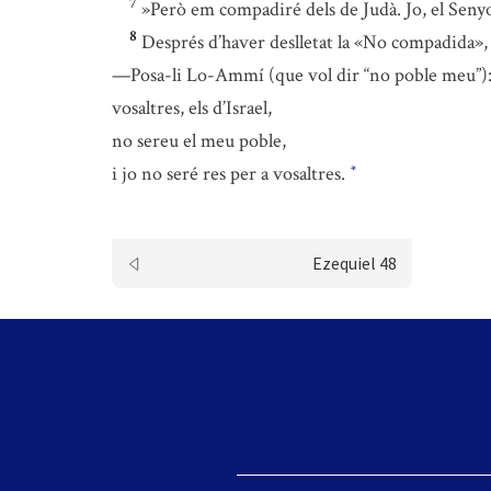
7
»Però em compadiré dels de Judà. Jo, el Senyor,
8
Després d’haver deslletat la «No compadida», 
—Posa-li Lo-Ammí (que vol dir “no poble meu”)
vosaltres, els d’Israel,
no sereu el meu poble,
i jo no seré res per a vosaltres.
*
Ezequiel 48