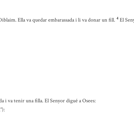
4
blaim. Ella va quedar embarassada i li va donar un fill.
El Sen
i va tenir una filla. El Senyor digué a Osees:
”):