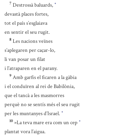
7
Destrossà baluards,
*
devastà places fortes,
tot el país s’esglaiava
en sentir el seu rugit.
8
Les nacions veïnes
s’aplegaren per caçar-lo,
li van posar un filat
i l’atraparen en el parany.
9
Amb garfis el ficaren a la gàbia
i el conduïren al rei de Babilònia,
que el tancà a les masmorres
perquè no se sentís més el seu rugit
per les muntanyes d’Israel.
*
10
»La teva mare era com un cep
*
plantat vora l’aigua.