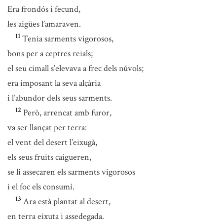
Era frondós i fecund,
les aigües l’amaraven.
11
Tenia sarments vigorosos,
bons per a ceptres reials;
el seu cimall s’elevava a frec dels núvols;
era imposant la seva alçària
i l’abundor dels seus sarments.
12
Però, arrencat amb furor,
va ser llançat per terra:
el vent del desert l’eixugà,
els seus fruits caigueren,
se li assecaren els sarments vigorosos
i el foc els consumí.
13
Ara està plantat al desert,
en terra eixuta i assedegada.