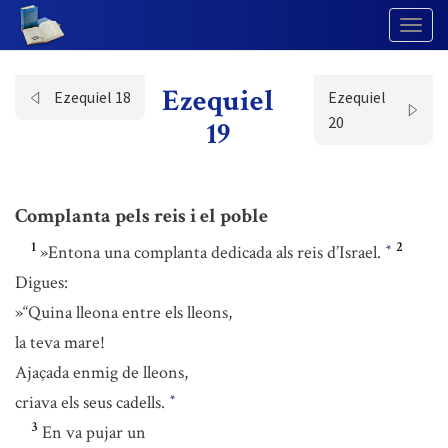
Togg
Navig
Ezequiel
Ezequiel 18
Ezequiel
20
19
Complanta pels reis i el poble
1
2
»Entona una complanta dedicada als reis d’Israel.
*
Digues:
»“Quina lleona entre els lleons,
la teva mare!
Ajaçada enmig de lleons,
criava els seus cadells.
*
3
En va pujar un