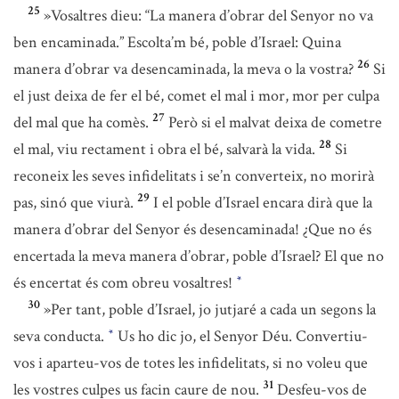
25
»Vosaltres dieu: “La manera d’obrar del Senyor no va
ben encaminada.” Escolta’m bé, poble d’Israel: Quina
26
manera d’obrar va desencaminada, la meva o la vostra?
Si
el just deixa de fer el bé, comet el mal i mor, mor per culpa
27
del mal que ha comès.
Però si el malvat deixa de cometre
28
el mal, viu rectament i obra el bé, salvarà la vida.
Si
reconeix les seves infidelitats i se’n converteix, no morirà
29
pas, sinó que viurà.
I el poble d’Israel encara dirà que la
manera d’obrar del Senyor és desencaminada! ¿Que no és
encertada la meva manera d’obrar, poble d’Israel? El que no
és encertat és com obreu vosaltres!
*
30
»Per tant, poble d’Israel, jo jutjaré a cada un segons la
seva conducta.
Us ho dic jo, el Senyor Déu. Convertiu-
*
vos i aparteu-vos de totes les infidelitats, si no voleu que
31
les vostres culpes us facin caure de nou.
Desfeu-vos de