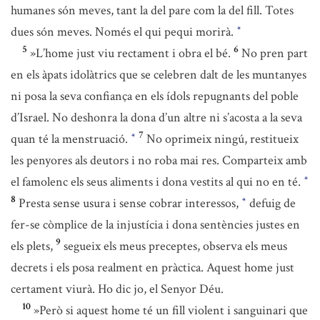
humanes són meves, tant la del pare com la del fill. Totes
dues són meves. Només el qui pequi morirà.
*
5
6
»L’home just viu rectament i obra el bé.
No pren part
en els àpats idolàtrics que se celebren dalt de les muntanyes
ni posa la seva confiança en els ídols repugnants del poble
d’Israel. No deshonra la dona d’un altre ni s’acosta a la seva
7
quan té la menstruació.
No oprimeix ningú, restitueix
*
les penyores als deutors i no roba mai res. Comparteix amb
el famolenc els seus aliments i dona vestits al qui no en té.
*
8
Presta sense usura i sense cobrar interessos,
defuig de
*
fer-se còmplice de la injustícia i dona sentències justes en
9
els plets,
segueix els meus preceptes, observa els meus
decrets i els posa realment en pràctica. Aquest home just
certament viurà. Ho dic jo, el Senyor Déu.
10
»Però si aquest home té un fill violent i sanguinari que