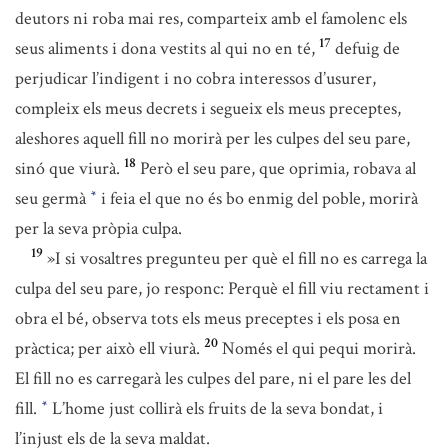
deutors ni roba mai res, comparteix amb el famolenc els
17
seus aliments i dona vestits al qui no en té,
defuig de
perjudicar l’indigent i no cobra interessos d’usurer,
compleix els meus decrets i segueix els meus preceptes,
aleshores aquell fill no morirà per les culpes del seu pare,
18
sinó que viurà.
Però el seu pare, que oprimia, robava al
seu germà
i feia el que no és bo enmig del poble, morirà
*
per la seva pròpia culpa.
19
»I si vosaltres pregunteu per què el fill no es carrega la
culpa del seu pare, jo responc: Perquè el fill viu rectament i
obra el bé, observa tots els meus preceptes i els posa en
20
pràctica; per això ell viurà.
Només el qui pequi morirà.
El fill no es carregarà les culpes del pare, ni el pare les del
fill.
L’home just collirà els fruits de la seva bondat, i
*
l’injust els de la seva maldat.