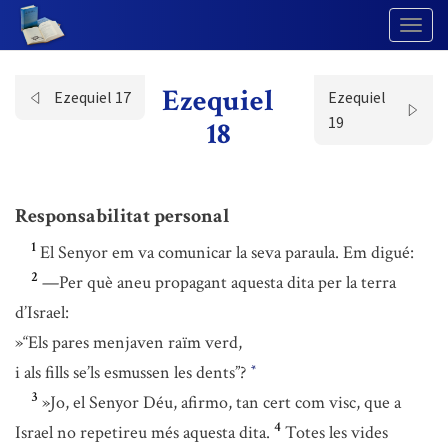
Togg
Navig
Ezequiel
Ezequiel 17
Ezequiel
19
18
Responsabilitat personal
1
El Senyor em va comunicar la seva paraula. Em digué:
2
—Per què aneu propagant aquesta dita per la terra
d’Israel:
»“Els pares menjaven raïm verd,
i als fills se’ls esmussen les dents”?
*
3
»Jo, el Senyor Déu, afirmo, tan cert com visc, que a
4
Israel no repetireu més aquesta dita.
Totes les vides