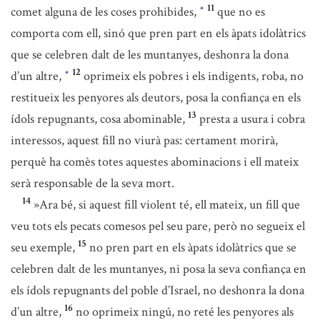
11
comet alguna de les coses prohibides,
que no es
*
comporta com ell, sinó que pren part en els àpats idolàtrics
que se celebren dalt de les muntanyes, deshonra la dona
12
d’un altre,
oprimeix els pobres i els indigents, roba, no
*
restitueix les penyores als deutors, posa la confiança en els
13
ídols repugnants, cosa abominable,
presta a usura i cobra
interessos, aquest fill no viurà pas: certament morirà,
perquè ha comès totes aquestes abominacions i ell mateix
serà responsable de la seva mort.
14
»Ara bé, si aquest fill violent té, ell mateix, un fill que
veu tots els pecats comesos pel seu pare, però no segueix el
15
seu exemple,
no pren part en els àpats idolàtrics que se
celebren dalt de les muntanyes, ni posa la seva confiança en
els ídols repugnants del poble d’Israel, no deshonra la dona
16
d’un altre,
no oprimeix ningú, no reté les penyores als