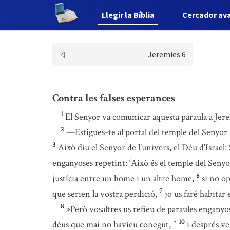
Llegir la Bíblia
Cercador av
Jeremies 6
Contra les falses esperances
1
El Senyor va comunicar aquesta paraula a Jere
2
—Estigues-te al portal del temple del Senyor 
3
Això diu el Senyor de l’univers, el Déu d’Israel
enganyoses repetint: ‘Això és el temple del Senyo
6
justícia entre un home i un altre home,
si no op
7
que serien la vostra perdició,
jo us faré habitar
8
»Però vosaltres us refieu de paraules enganyo
10
déus que mai no havíeu conegut,
i després v
*