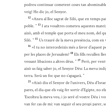
podreu continuar cometent coses tan abominable
veig! Ho dic jo, el Senyor.
12
»Aneu al lloc sagrat de Siló, que en temps pa
13
poble.
I ara vosaltres cometeu aquestes mateix
*
això, amb el temple que porta el meu nom, del qual
15
Siló.
Us trauré de la meva presència, com en v
*
16
»I tu no intercedeixis més a favor d’aquest p
18
per les places de Jerusalem?
Els fills recullen l
19
vessant libacions a altres déus.
Però, per vent
*
això us faig saber jo, el Senyor Déu: La meva indi
terra. Serà un foc que no s’apagarà.
*
21
»Això diu el Senyor de l’univers, Déu d’Israe
pares, el dia que els vaig fer sortir d’Egipte, no el
‘Escolteu la meva veu, i jo seré el vostre Déu i v
van fer cas de mi: van seguir el seu propi parer, s