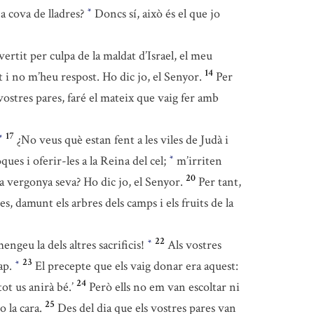
a cova de lladres?
Doncs sí, això és el que jo
*
ertit per culpa de la maldat d’Israel, el meu
14
t i no m’heu respost. Ho dic jo, el Senyor.
Per
vostres pares, faré el mateix que vaig fer amb
17
¿No veus què estan fent a les viles de Judà i
*
oques i oferir-les a la Reina del cel;
m’irriten
*
20
a vergonya seva? Ho dic jo, el Senyor.
Per tant,
s, damunt els arbres dels camps i els fruits de la
22
ngeu la dels altres sacrificis!
Als vostres
*
23
cap.
El precepte que els vaig donar era aquest:
*
24
ot us anirà bé.’
Però ells no em van escoltar ni
25
 la cara.
Des del dia que els vostres pares van