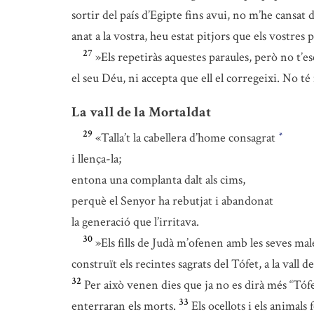
sortir del país d’Egipte fins avui, no m’he cansat 
anat a la vostra, heu estat pitjors que els vostres 
27
»Els repetiràs aquestes paraules, però no t’es
el seu Déu, ni accepta que ell el corregeixi. No té m
La vall de la Mortaldat
29
«Talla’t la cabellera d’home consagrat
*
i llença-la;
entona una complanta dalt als cims,
perquè el Senyor ha rebutjat i abandonat
la generació que l’irritava.
30
»Els fills de Judà m’ofenen amb les seves m
construït els recintes sagrats del Tófet, a la vall 
32
Per això venen dies que ja no es dirà més “Tófe
33
enterraran els morts.
Els ocellots i els animals