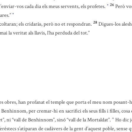
26
d’enviar-vos cada dia els meus servents, els profetes.
Però vos
*
pares.”
*
28
coltaran; els cridaràs, però no et respondran.
Digues-los alesh
ai la veritat als llavis, l’ha perduda del tot.”
ales obres, han profanat el temple que porta el meu nom posant-h
de Benhinnom, per cremar-hi en sacrifici els seus fills i filles, co
t”, ni “vall de Benhinnom”, sinó “vall de la Mortaldat”.
Ho dic jo
*
 feréstecs s’atiparan de cadàvers de la gent d’aquest poble, sense 