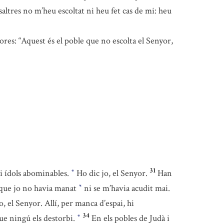
altres no m’heu escoltat ni heu fet cas de mi: heu
ores: “Aquest és el poble que no escolta el Senyor,
31
i ídols abominables.
Ho dic jo, el Senyor.
Han
*
sa que jo no havia manat
ni se m’havia acudit mai.
*
, el Senyor. Allí, per manca d’espai, hi
34
que ningú els destorbi.
En els pobles de Judà i
*