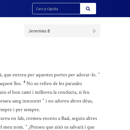
Jeremies 8
dà, que entreu per aquestes portes per adorar-lo.
*
4
aquest lloc.
No us refieu de les paraules
uiu el bon camí i milloreu la conducta, si feu
o vesseu sang innocent
i no adoreu altres déus,
*
 sempre i per sempre.
reu en fals, cremeu encens a Baal, seguiu altres
 el meu nom.
¿Penseu que això us salvarà i que
*