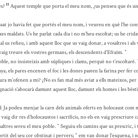
11
s?
Aquest temple que porta el meu nom, ¿us penseu que és un
ssat jo havia fet que portés el meu nom, i veureu en què l’he conv
es maldats. Us he parlat cada dia i no m’heu escoltat; us he crida
 us refieu, i amb aquest lloc que us vaig donar, a vosaltres i als 
aig treure els vostres germans, els descendents d’Efraïm.
*
oble, no insisteixis amb súpliques i clams, perquè no t’escoltaré.
lenya, els pares encenen el foc i les dones pasten la farina per fer c
ura m’ofenen a mi? ¿No es fan mal més aviat a ells mateixos, per 
gnació s’abocarà damunt aquest lloc, damunt els homes i les bèstie
l: Ja podeu menjar la carn dels animals oferts en holocaust com me
s vaig dir res d’holocaustos i sacrificis, no els en vaig prescriure 
osaltres sereu el meu poble.
Seguiu els camins que us prescric, i t
*
ortit del seu cor obstinat i pervers;
em van donar l’esquena, i no
*