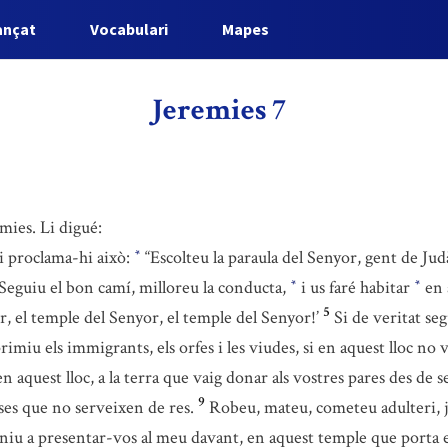
ançat
Vocabulari
Mapes
Jeremies 7
mies. Li digué:
i proclama-hi això:
“Escolteu la paraula del Senyor, gent de Ju
*
: Seguiu el bon camí, milloreu la conducta,
i us faré habitar
en 
*
*
5
r, el temple del Senyor, el temple del Senyor!’
Si de veritat seg
rimiu els immigrants, els orfes i les viudes, si en aquest lloc n
 en aquest lloc, a la terra que vaig donar als vostres pares des de
9
ses que no serveixen de res.
Robeu, mateu, cometeu adulteri, ju
eniu a presentar-vos al meu davant, en aquest temple que porta