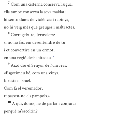
7
Com una cisterna conserva l’aigua,
ella també conserva la seva maldat;
hi sento clams de violència i rapinya,
no hi veig més que greuges i maltractes.
8
Corregeix-te, Jerusalem:
si no ho fas, em desentendré de tu
i et convertiré en un ermot,
en una regió deshabitada.»
*
9
Això diu el Senyor de l’univers:
«Esgotimeu bé, com una vinya,
la resta d’Israel.
Com fa el veremador,
repasseu-ne els pàmpols.»
10
A qui, doncs, he de parlar i conjurar
perquè m’escoltin?