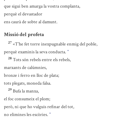
que sigui ben amarga la vostra complanta,
perquè el devastador
ens caurà de sobte al damunt.
Missió del profeta
27
«T’he fet torre inexpugnable enmig del poble,
perquè examinis la seva conducta.
*
28
Tots són rebels entre els rebels,
marxants de calúmnies,
bronze i ferro en lloc de plata;
tots plegats, moneda falsa.
29
Bufa la manxa,
el foc consumeix el plom;
però, ni que ho vulguis refinar del tot,
no elimines les escòries.
*