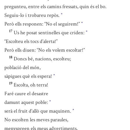
pregunteu, entre els camins fressats, quin és el bo.
Seguiu-lo i trobareu repòs.
*
Però ells responen: “No el seguirem!”
*
17
Us he posat sentinelles que criden:
*
“Escolteu els tocs d’alerta!”
Però ells diuen: “No els volem escoltar!”
18
Doncs bé, nacions, escolteu;
població del món,
sàpigues què els espera!
*
19
Escolta, oh terra!
Faré caure el desastre
damunt aquest poble:
*
serà el fruit d’allò que maquinen.
*
No escolten les meves paraules,
menyspreen els meus advertiments.