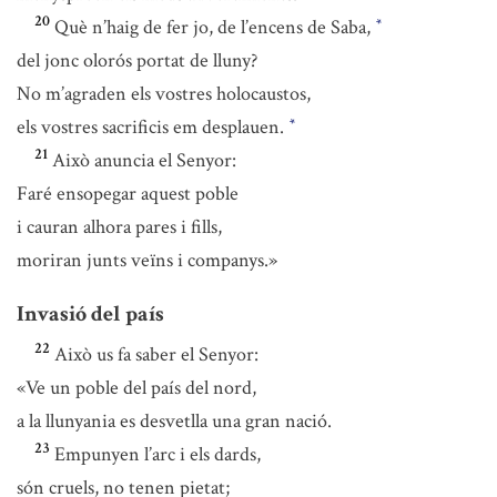
20
Què n’haig de fer jo, de l’encens de Saba,
*
del jonc olorós portat de lluny?
No m’agraden els vostres holocaustos,
els vostres sacrificis em desplauen.
*
21
Això anuncia el Senyor:
Faré ensopegar aquest poble
i cauran alhora pares i fills,
moriran junts veïns i companys.»
Invasió del país
22
Això us fa saber el Senyor:
«Ve un poble del país del nord,
a la llunyania es desvetlla una gran nació.
23
Empunyen l’arc i els dards,
són cruels, no tenen pietat;