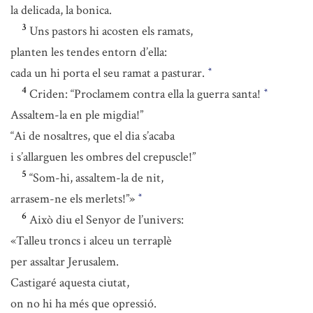
la delicada, la bonica.
3
Uns pastors hi acosten els ramats,
planten les tendes entorn d’ella:
cada un hi porta el seu ramat a pasturar.
*
4
Criden: “Proclamem contra ella la guerra santa!
*
Assaltem-la en ple migdia!”
“Ai de nosaltres, que el dia s’acaba
i s’allarguen les ombres del crepuscle!”
5
“Som-hi, assaltem-la de nit,
arrasem-ne els merlets!”»
*
6
Això diu el Senyor de l’univers:
«Talleu troncs i alceu un terraplè
per assaltar Jerusalem.
Castigaré aquesta ciutat,
on no hi ha més que opressió.