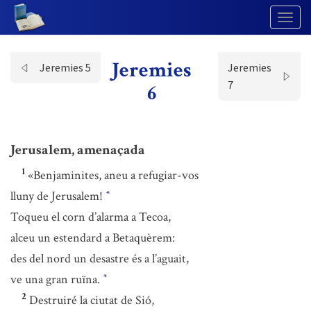
Togg
Navig
Jeremies
Jeremies 5
Jeremies
7
6
Jerusalem, amenaçada
1
«Benjaminites, aneu a refugiar-vos
lluny de Jerusalem!
*
Toqueu el corn d’alarma a Tecoa,
alceu un estendard a Betaquèrem:
des del nord un desastre és a l’aguait,
ve una gran ruïna.
*
2
Destruiré la ciutat de Sió,