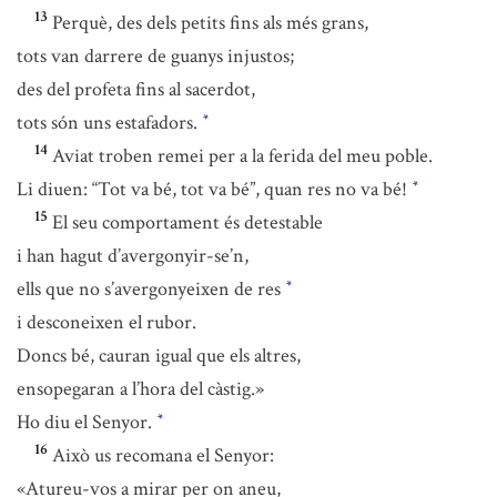
13
Perquè, des dels petits fins als més grans,
tots van darrere de guanys injustos;
des del profeta fins al sacerdot,
tots són uns estafadors.
*
14
Aviat troben remei per a la ferida del meu poble.
Li diuen: “Tot va bé, tot va bé”, quan res no va bé!
*
15
El seu comportament és detestable
i han hagut d’avergonyir-se’n,
ells que no s’avergonyeixen de res
*
i desconeixen el rubor.
Doncs bé, cauran igual que els altres,
ensopegaran a l’hora del càstig.»
Ho diu el Senyor.
*
16
Això us recomana el Senyor:
«Atureu-vos a mirar per on aneu,