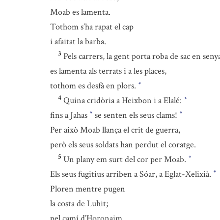
Moab es lamenta.
Tothom s’ha rapat el cap
i afaitat la barba.
3
Pels carrers, la gent porta roba de sac en senya
es lamenta als terrats i a les places,
tothom es desfà en plors.
*
4
Quina cridòria a Heixbon i a Elalé:
*
fins a Jahas
se senten els seus clams!
*
*
Per això Moab llança el crit de guerra,
però els seus soldats han perdut el coratge.
5
Un plany em surt del cor per Moab.
*
Els seus fugitius arriben a Sóar, a Eglat-Xelixià.
*
Ploren mentre pugen
la costa de Luhit;
pel camí d’Horonaim