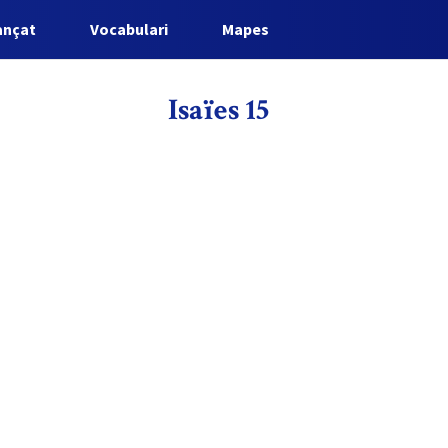
ançat
Vocabulari
Mapes
Isaïes 15