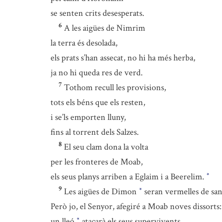
se senten crits desesperats.
6
A les aigües de Nimrim
la terra és desolada,
els prats s’han assecat, no hi ha més herba,
ja no hi queda res de verd.
7
Tothom recull les provisions,
tots els béns que els resten,
i se’ls emporten lluny,
fins al torrent dels Salzes.
8
El seu clam dona la volta
per les fronteres de Moab,
els seus planys arriben a Eglaim i a Beerelim.
*
9
Les aigües de Dimon
seran vermelles de san
*
Però jo, el Senyor, afegiré a Moab noves dissorts:
un lleó
atacarà els seus supervivents,
*