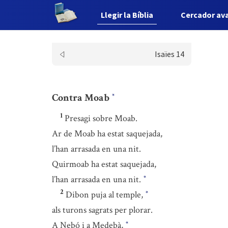
Llegir la Bíblia
Cercador av
Isaïes 14
Contra Moab
*
1
Presagi sobre Moab.
Ar de Moab ha estat saquejada,
l’han arrasada en una nit.
Quirmoab ha estat saquejada,
l’han arrasada en una nit.
*
2
Dibon puja al temple,
*
als turons sagrats per plorar.
A Nebó i a Medebà,
*