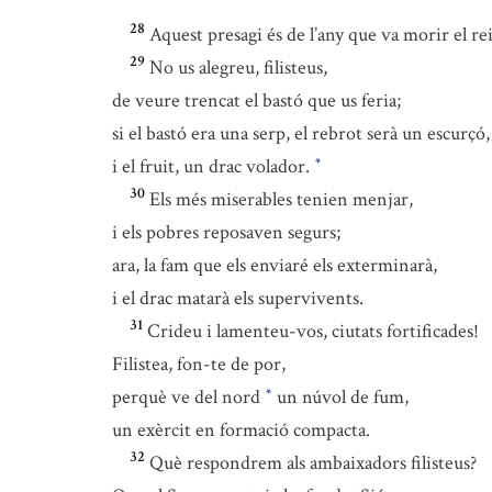
28
Aquest presagi és de l’any que va morir el re
29
No us alegreu, filisteus,
de veure trencat el bastó que us feria;
si el bastó era una serp, el rebrot serà un escurçó,
i el fruit, un drac volador.
*
30
Els més miserables tenien menjar,
i els pobres reposaven segurs;
ara, la fam que els enviaré els exterminarà,
i el drac matarà els supervivents.
31
Crideu i lamenteu-vos, ciutats fortificades!
Filistea, fon-te de por,
perquè ve del nord
un núvol de fum,
*
un exèrcit en formació compacta.
32
Què respondrem als ambaixadors filisteus?