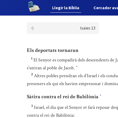
Llegir la Bíblia
Cercador av
Isaïes 13
Els deportats tornaran
1
El Senyor es compadirà dels descendents de Jacob
s’uniran al poble de Jacob.
*
2
Altres pobles prendran els d’Israel i els condui
presoners els qui els havien empresonat i domin
Sàtira contra el rei de Babilònia
*
3
Israel, el dia que el Senyor et farà reposar de
contra el rei de Babilònia: