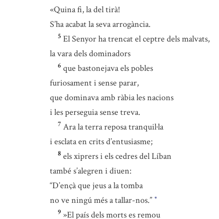
«Quina fi, la del tirà!
S’ha acabat la seva arrogància.
5
El Senyor ha trencat el ceptre dels malvats,
la vara dels dominadors
6
que bastonejava els pobles
furiosament i sense parar,
que dominava amb ràbia les nacions
i les perseguia sense treva.
7
Ara la terra reposa tranquil·la
i esclata en crits d’entusiasme;
8
els xiprers i els cedres del Líban
també s’alegren i diuen:
“D’ençà que jeus a la tomba
no ve ningú més a tallar-nos.”
*
9
»El país dels morts es remou