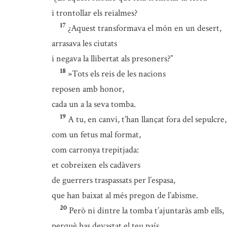
i trontollar els reialmes?
17
¿Aquest transformava el món en un desert,
arrasava les ciutats
i negava la llibertat als presoners?”
18
»Tots els reis de les nacions
reposen amb honor,
cada un a la seva tomba.
19
A tu, en canvi, t’han llançat fora del sepulcre,
com un fetus mal format,
com carronya trepitjada:
et cobreixen els cadàvers
de guerrers traspassats per l’espasa,
que han baixat al més pregon de l’abisme.
20
Però ni dintre la tomba t’ajuntaràs amb ells,
perquè has devastat el teu país,