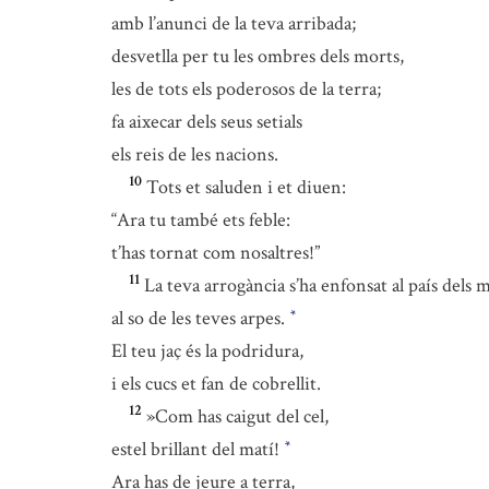
amb l’anunci de la teva arribada;
desvetlla per tu les ombres dels morts,
les de tots els poderosos de la terra;
fa aixecar dels seus setials
els reis de les nacions.
10
Tots et saluden i et diuen:
“Ara tu també ets feble:
t’has tornat com nosaltres!”
11
La teva arrogància s’ha enfonsat al país dels 
al so de les teves arpes.
*
El teu jaç és la podridura,
i els cucs et fan de cobrellit.
12
»Com has caigut del cel,
estel brillant del matí!
*
Ara has de jeure a terra,