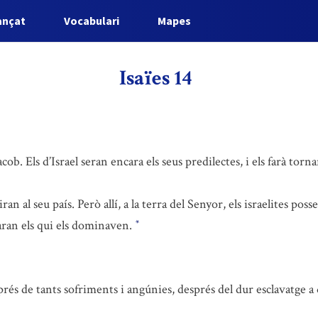
ançat
Vocabulari
Mapes
Isaïes 14
. Els d’Israel seran encara els seus predilectes, i els farà tornar 
ran al seu país. Però allí, a la terra del Senyor, els israelites pos
aran els qui els dominaven.
*
sprés de tants sofriments i angúnies, després del dur esclavatge a