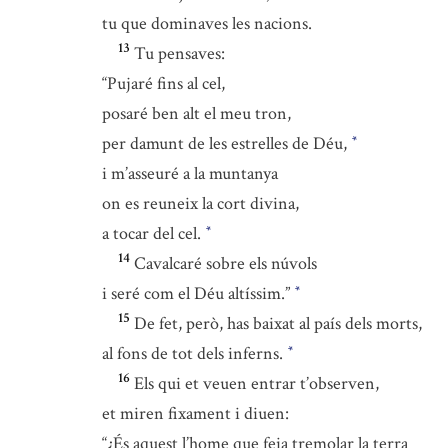
tu que dominaves les nacions.
13
Tu pensaves:
“Pujaré fins al cel,
posaré ben alt el meu tron,
per damunt de les estrelles de Déu,
*
i m’asseuré a la muntanya
on es reuneix la cort divina,
a tocar del cel.
*
14
Cavalcaré sobre els núvols
i seré com el Déu altíssim.”
*
15
De fet, però, has baixat al país dels morts,
al fons de tot dels inferns.
*
16
Els qui et veuen entrar t’observen,
et miren fixament i diuen:
“¿És aquest l’home que feia tremolar la terra