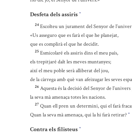
Desfeta dels assiris
*
24
Escolteu un jurament del Senyor de l’univer
«Us asseguro que es farà el que he planejat,
que es complirà el que he decidit.
25
Esmicolaré els assiris dins el meu país,
els trepitjaré dalt les meves muntanyes;
així el meu poble serà alliberat del jou,
de la càrrega amb què van afeixugar les seves espa
26
Aquesta és la decisió del Senyor de l’univers p
la seva mà amenaça totes les nacions.
27
Quan ell pren un determini, qui el farà fraca
Quan la seva mà amenaça, qui la hi farà retirar?
*
Contra els filisteus
*