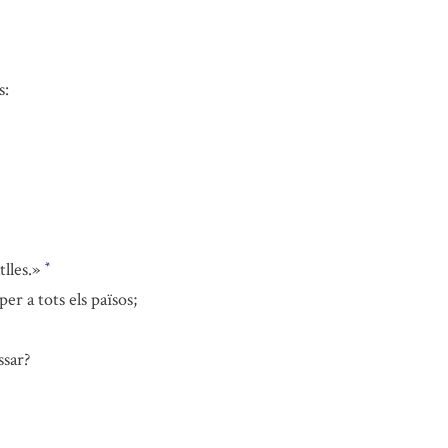
s:
tlles.»
*
er a tots els països;
ssar?