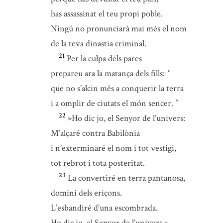
has assassinat el teu propi poble.
Ningú no pronunciarà mai més el nom
de la teva dinastia criminal.
21
Per la culpa dels pares
prepareu ara la matança dels fills:
*
que no s’alcin més a conquerir la terra
i a omplir de ciutats el món sencer.
*
22
»Ho dic jo, el Senyor de l’univers:
M’alçaré contra Babilònia
i n’exterminaré el nom i tot vestigi,
tot rebrot i tota posteritat.
23
La convertiré en terra pantanosa,
domini dels eriçons.
L’esbandiré d’una escombrada.
Ho dic jo, el Senyor de l’univers.»