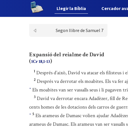
Llegir la Bíblia
Cercador av
Segon llibre de Samuel 7
Expansió del reialme de David
(
)
1Cr 18,1-13
1
Després d’això, David va atacar els filisteus 
2
Després va derrotar els moabites. Els va fer aj
Els moabites van ser vassalls seus i li pagaven tr
*
3
David va derrotar encara Adadèzer, fill de R
cents homes de les dotacions dels carros de guerra i
5
Els arameus de Damasc volien ajudar Adadèzer,
*
arameus de Damasc. Els arameus van ser vassalls se