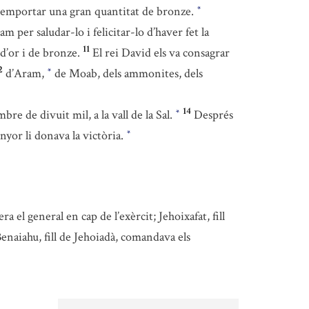
a emportar una gran quantitat de bronze.
*
oram per saludar-lo i felicitar-lo d’haver fet la
11
d’or i de bronze.
El rei David els va consagrar
2
d’Aram,
de Moab, dels ammonites, dels
*
14
re de divuit mil, a la vall de la Sal.
Després
*
enyor li donava la victòria.
*
era el general en cap de l’exèrcit; Jehoixafat, fill
enaiahu, fill de Jehoiadà, comandava els