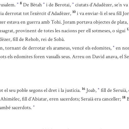
8
erusalem.
De Bètah
i de Berotai,
ciutats d’Adadèzer, se’n v
*
*
*
10
a derrotat tot l’exèrcit d’Adadèzer,
i va enviar-li el seu fill J
er estava en guerra amb Tohi. Joram portava objectes de plata, 
1
consagrat, provinent de totes les nacions per ell sotmeses, o sigui
dèzer, fill de Rehob, rei de Sobà.
n, tornant de derrotar els arameus, vencé els edomites,
en nomb
*
 tots els edomites foren vassalls seus. Arreu on David anava, el S
16
el seu poble segons el dret i la justícia.
Joab,
fill de Seruià, 
*
18
i Ahimèlec, fill d’Abiatar, eren sacerdots; Seraià era canceller;
B
 també sacerdots.
*