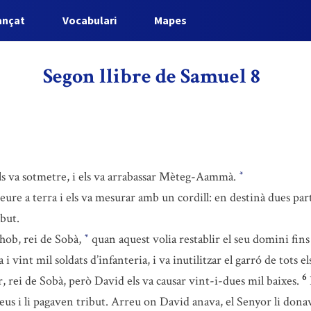
ançat
Vocabulari
Mapes
Segon llibre de Samuel 8
i els va sotmetre, i els va arrabassar Mèteg-Aammà.
*
eure a terra i els va mesurar amb un cordill: en destinà dues part
ibut.
ehob, rei de Sobà,
quan aquest volia restablir el seu domini fins 
*
 vint mil soldats d’infanteria, i va inutilitzar el garró de tots els
6
 rei de Sobà, però David els va causar vint-i-dues mil baixes.
us i li pagaven tribut. Arreu on David anava, el Senyor li donava