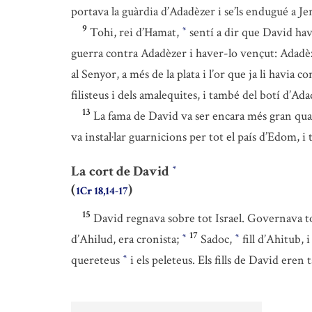
portava la guàrdia d’Adadèzer i se’ls endugué a J
9
Tohi, rei d’Hamat,
sentí a dir que David havi
*
guerra contra Adadèzer i haver-lo vençut: Adadèz
al Senyor, a més de la plata i l’or que ja li havia 
filisteus i dels amalequites, i també del botí d’Ada
13
La fama de David va ser encara més gran qua
va instal·lar guarnicions per tot el país d’Edom, i
La cort de David
*
(
)
1Cr 18,14-17
15
David regnava sobre tot Israel. Governava tot 
17
d’Ahilud, era cronista;
Sadoc,
fill d’Ahitub, 
*
*
quereteus
i els peleteus. Els fills de David eren
*