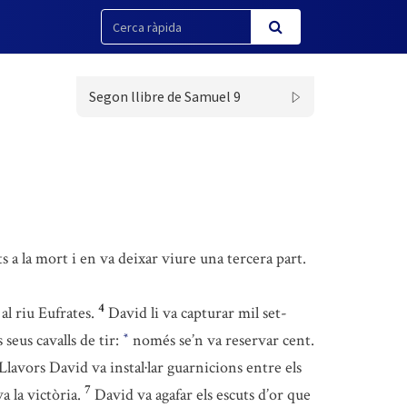
Segon llibre de Samuel 9
s a la mort i en va deixar viure una tercera part.
4
al riu Eufrates.
David li va capturar mil set-
 seus cavalls de tir:
només se’n va reservar cent.
*
Llavors David va instal·lar guarnicions entre els
7
 la victòria.
David va agafar els escuts d’or que