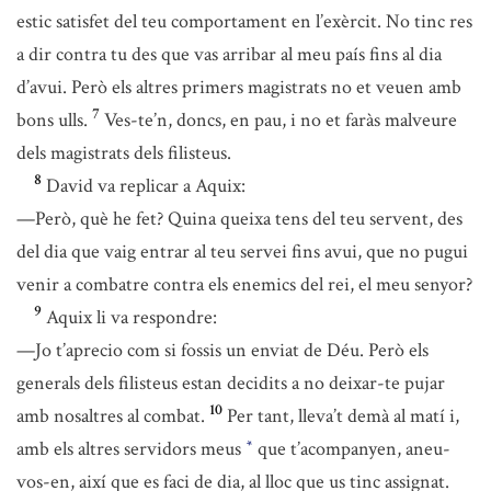
estic satisfet del teu comportament en l’exèrcit. No tinc res
a dir contra tu des que vas arribar al meu país fins al dia
d’avui. Però els altres primers magistrats no et veuen amb
7
bons ulls.
Ves-te’n, doncs, en pau, i no et faràs malveure
dels magistrats dels filisteus.
8
David va replicar a Aquix:
—Però, què he fet? Quina queixa tens del teu servent, des
del dia que vaig entrar al teu servei fins avui, que no pugui
venir a combatre contra els enemics del rei, el meu senyor?
9
Aquix li va respondre:
—Jo t’aprecio com si fossis un enviat de Déu. Però els
generals dels filisteus estan decidits a no deixar-te pujar
10
amb nosaltres al combat.
Per tant, lleva’t demà al matí i,
amb els altres servidors meus
que t’acompanyen, aneu-
*
vos-en, així que es faci de dia, al lloc que us tinc assignat.