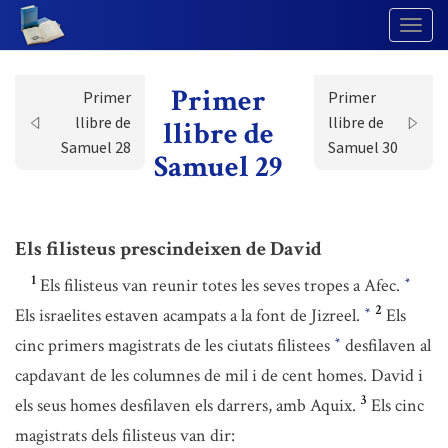
Togg
Navig
Primer
Primer
Primer
llibre de
llibre de
llibre de
Samuel 28
Samuel 30
Samuel 29
Els filisteus prescindeixen de David
1
Els filisteus van reunir totes les seves tropes a Afec.
*
2
Els israelites estaven acampats a la font de Jizreel.
Els
*
cinc primers magistrats de les ciutats filistees
desfilaven al
*
capdavant de les columnes de mil i de cent homes. David i
3
els seus homes desfilaven els darrers, amb Aquix.
Els cinc
magistrats dels filisteus van dir: