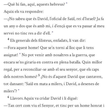
—Què hi fan, aquí, aquests hebreus?
*
Aquix els va respondre:
—¿No sabeu que és David, l’oficial de Saül, rei d’Israel? Ja fa
un any o dos que és amb mi, i d’ençà que es va passar al meu
servei no tinc res a dir d’ell.
*
4
Els generals dels filisteus, enfadats, li van dir:
—Fora aquest home! Que se’n torni al lloc que li tens
assignat!
No pot venir amb nosaltres a la guerra, que
*
encara se’ns giraria en contra en plena batalla. Quin millor
regal, per a reconciliar-se amb el seu senyor, que els caps
5
dels nostres homes?
¿No és d’aquest David que cantaven,
tot dansant: “Saül en mata a milers, i David, a desenes de
milers”?
*
6
Llavors Aquix va cridar David i li digué:
—Tan cert com viu el Senyor, et tinc per un home honrat i