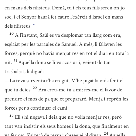
en mans dels filisteus. Demà, tu i els teus fills sereu on jo
soc, i el Senyor haurà fet caure l’exèrcit d’Israel en mans
dels filisteus.
*
20
A l’instant, Saül es va desplomar tan llarg com era,
esglaiat per les paraules de Samuel. A més, li fallaven les
forces, perquè no havia menjat res en tot el dia i en tota la
21
nit.
Aquella dona se li va acostar i, veient-lo tan
trasbalsat, li digué:
—La teva serventa t’ha cregut. M’he jugat la vida fent el
22
que tu deies.
Ara creu-me tu a mi: fes-me el favor de
prendre el mos de pa que et prepararé. Menja i reprèn les
forces per a continuar el camí.
23
Ell s’hi negava i deia que no volia menjar res, però
tant van insistir els seus homes i la dona, que finalment en
24
va fer cas. S’aixecà de terra i s’assegué al divan.
Aquella