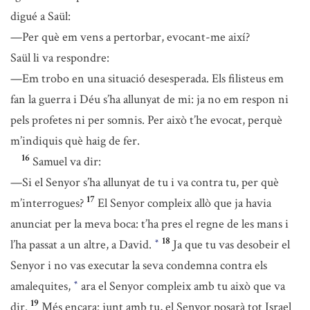
digué a Saül:
—Per què em vens a pertorbar, evocant-me així?
Saül li va respondre:
—Em trobo en una situació desesperada. Els filisteus em
fan la guerra i Déu s’ha allunyat de mi: ja no em respon ni
pels profetes ni per somnis. Per això t’he evocat, perquè
m’indiquis què haig de fer.
16
Samuel va dir:
—Si el Senyor s’ha allunyat de tu i va contra tu, per què
17
m’interrogues?
El Senyor compleix allò que ja havia
anunciat per la meva boca: t’ha pres el regne de les mans i
18
l’ha passat a un altre, a David.
Ja que tu vas desobeir el
*
Senyor i no vas executar la seva condemna contra els
amalequites,
ara el Senyor compleix amb tu això que va
*
19
dir.
Més encara: junt amb tu, el Senyor posarà tot Israel