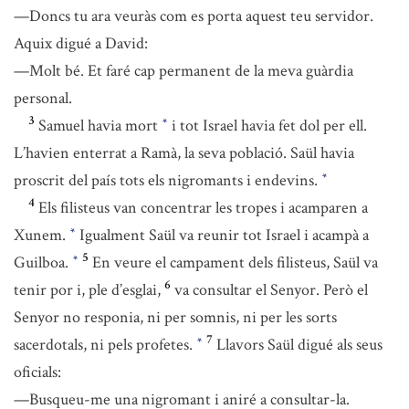
—Doncs tu ara veuràs com es porta aquest teu servidor.
Aquix digué a David:
—Molt bé. Et faré cap permanent de la meva guàrdia
personal.
3
Samuel havia mort
i tot Israel havia fet dol per ell.
*
L’havien enterrat a Ramà, la seva població. Saül havia
proscrit del país tots els nigromants i endevins.
*
4
Els filisteus van concentrar les tropes i acamparen a
Xunem.
Igualment Saül va reunir tot Israel i acampà a
*
5
Guilboa.
En veure el campament dels filisteus, Saül va
*
6
tenir por i, ple d’esglai,
va consultar el Senyor. Però el
Senyor no responia, ni per somnis, ni per les sorts
7
sacerdotals, ni pels profetes.
Llavors Saül digué als seus
*
oficials:
—Busqueu-me una nigromant i aniré a consultar-la.