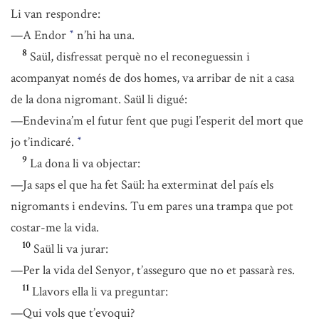
Li van respondre:
—A Endor
n’hi ha una.
*
8
Saül, disfressat perquè no el reconeguessin i
acompanyat només de dos homes, va arribar de nit a casa
de la dona nigromant. Saül li digué:
—Endevina’m el futur fent que pugi l’esperit del mort que
jo t’indicaré.
*
9
La dona li va objectar:
—Ja saps el que ha fet Saül: ha exterminat del país els
nigromants i endevins. Tu em pares una trampa que pot
costar-me la vida.
10
Saül li va jurar:
—Per la vida del Senyor, t’asseguro que no et passarà res.
11
Llavors ella li va preguntar:
—Qui vols que t’evoqui?