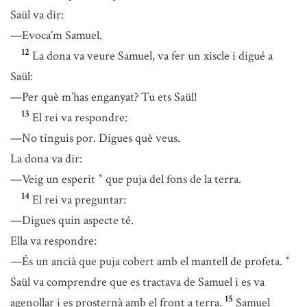
Saül va dir:
—Evoca’m Samuel.
12
La dona va veure Samuel, va fer un xiscle i digué a
Saül:
—Per què m’has enganyat? Tu ets Saül!
13
El rei va respondre:
—No tinguis por. Digues què veus.
La dona va dir:
—Veig un esperit
que puja del fons de la terra.
*
14
El rei va preguntar:
—Digues quin aspecte té.
Ella va respondre:
—És un ancià que puja cobert amb el mantell de profeta.
*
Saül va comprendre que es tractava de Samuel i es va
15
agenollar i es prosternà amb el front a terra.
Samuel