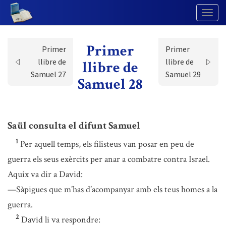
Togg
Navig
Primer
Primer
Primer
llibre de
llibre de
llibre de
Samuel 27
Samuel 29
Samuel 28
Saül consulta el difunt Samuel
1
Per aquell temps, els filisteus van posar en peu de
guerra els seus exèrcits per anar a combatre contra Israel.
Aquix va dir a David:
—Sàpigues que m’has d’acompanyar amb els teus homes a la
guerra.
2
David li va respondre: