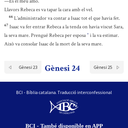
—És el meu amo.
Llavors Rebeca es va tapar la cara amb el vel.
66
L’administrador va contar a Isaac tot el que havia fet.
67
Isaac va fer entrar Rebeca a la tenda on havia viscut Sara,
la seva mare. Prengué Rebeca per esposa
i la va estimar.
*
Això va consolar Isaac de la mort de la seva mare.
Gènesi 24
Gènesi 23
Gènesi 25
BCI - Bíblia catalana. Traducció interconfessional
BCI - També disponible en APP