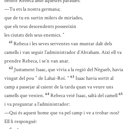
beneir Rebeca amb aquestes paraules:
—Tu ets la nostra germana;
que de tu en surtin milers de miríades,
que els teus descendents posseeixin
les ciutats dels seus enemics.
*
61
Rebeca i les seves serventes van muntar dalt dels
camells i van seguir l’administrador d’Abraham. Així ell va
prendre Rebeca, i se’n van anar.
62
Justament Isaac, que vivia a la regió del Nègueb, havia
63
vingut del pou
de Lahai-Roí.
Isaac havia sortit al
*
*
camp a passejar al caient de la tarda quan va veure uns
64
65
camells que venien.
Rebeca veié Isaac, saltà del camell
i va preguntar a l’administrador:
—Qui és aquest home que va pel camp i ve a trobar-nos?
Ell li respongué: