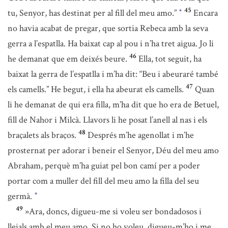
45
tu, Senyor, has destinat per al fill del meu amo.”
Encara
*
no havia acabat de pregar, que sortia Rebeca amb la seva
gerra a l’espatlla. Ha baixat cap al pou i n’ha tret aigua. Jo li
46
he demanat que em deixés beure.
Ella, tot seguit, ha
baixat la gerra de l’espatlla i m’ha dit: “Beu i abeuraré també
47
els camells.” He begut, i ella ha abeurat els camells.
Quan
li he demanat de qui era filla, m’ha dit que ho era de Betuel,
fill de Nahor i Milcà. Llavors li he posat l’anell al nas i els
48
braçalets als braços.
Després m’he agenollat i m’he
prosternat per adorar i beneir el Senyor, Déu del meu amo
Abraham, perquè m’ha guiat pel bon camí per a poder
portar com a muller del fill del meu amo la filla del seu
germà.
*
49
»Ara, doncs, digueu-me si voleu ser bondadosos i
lleials amb el meu amo. Si no ho voleu, digueu-m’ho i me