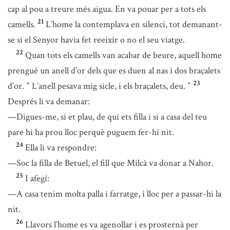
cap al pou a treure més aigua. En va pouar per a tots els
21
camells.
L’home la contemplava en silenci, tot demanant-
se si el Senyor havia fet reeixir o no el seu viatge.
22
Quan tots els camells van acabar de beure, aquell home
prengué un anell d’or dels que es duen al nas i dos braçalets
23
d’or.
L’anell pesava mig sicle, i els braçalets, deu.
*
*
Després li va demanar:
—Digues-me, si et plau, de qui ets filla i si a casa del teu
pare hi ha prou lloc perquè puguem fer-hi nit.
24
Ella li va respondre:
—Soc la filla de Betuel, el fill que Milcà va donar a Nahor.
25
I afegí:
—A casa tenim molta palla i farratge, i lloc per a passar-hi la
nit.
26
Llavors l’home es va agenollar i es prosternà per