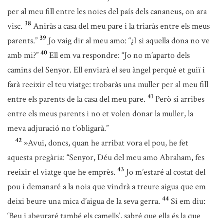
per al meu fill entre les noies del país dels cananeus, on ara
38
visc.
Aniràs a casa del meu pare i la triaràs entre els meus
39
parents.”
Jo vaig dir al meu amo: “¿I si aquella dona no ve
40
amb mi?”
Ell em va respondre: “Jo no m’aparto dels
camins del Senyor. Ell enviarà el seu àngel perquè et guiï i
farà reeixir el teu viatge: trobaràs una muller per al meu fill
41
entre els parents de la casa del meu pare.
Però si arribes
entre els meus parents i no et volen donar la muller, la
meva adjuració no t’obligarà.”
42
»Avui, doncs, quan he arribat vora el pou, he fet
aquesta pregària: “Senyor, Déu del meu amo Abraham, fes
43
reeixir el viatge que he emprès.
Jo m’estaré al costat del
pou i demanaré a la noia que vindrà a treure aigua que em
44
deixi beure una mica d’aigua de la seva gerra.
Si em diu:
‘Beu i abeuraré també els camells’, sabré que ella és la que