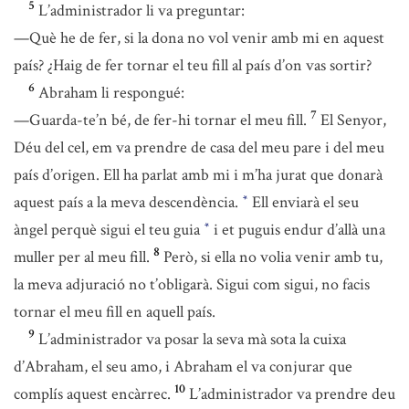
5
L’administrador li va preguntar:
—Què he de fer, si la dona no vol venir amb mi en aquest
país? ¿Haig de fer tornar el teu fill al país d’on vas sortir?
6
Abraham li respongué:
7
—Guarda-te’n bé, de fer-hi tornar el meu fill.
El Senyor,
Déu del cel, em va prendre de casa del meu pare i del meu
país d’origen. Ell ha parlat amb mi i m’ha jurat que donarà
aquest país a la meva descendència.
Ell enviarà el seu
*
àngel perquè sigui el teu guia
i et puguis endur d’allà una
*
8
muller per al meu fill.
Però, si ella no volia venir amb tu,
la meva adjuració no t’obligarà. Sigui com sigui, no facis
tornar el meu fill en aquell país.
9
L’administrador va posar la seva mà sota la cuixa
d’Abraham, el seu amo, i Abraham el va conjurar que
10
complís aquest encàrrec.
L’administrador va prendre deu