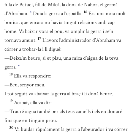
filla de Betuel, fill de Milcà, la dona de Nahor, el germà
16
d’Abraham.
Duia la gerra a l’espatlla.
Era una noia molt
*
bonica, que encara no havia tingut relacions amb cap
home. Va baixar vora el pou, va omplir la gerra i se’n
17
tornava amunt.
Llavors l’administrador d’Abraham va
córrer a trobar-la i li digué:
—Deixa’m beure, si et plau, una mica d’aigua de la teva
gerra.
*
18
Ella va respondre:
—Beu, senyor meu.
I tot seguit va abaixar la gerra al braç i li donà beure.
19
Acabat, ella va dir:
—Trauré aigua també per als teus camells i els en donaré
fins que en tinguin prou.
20
Va buidar ràpidament la gerra a l’abeurador i va córrer