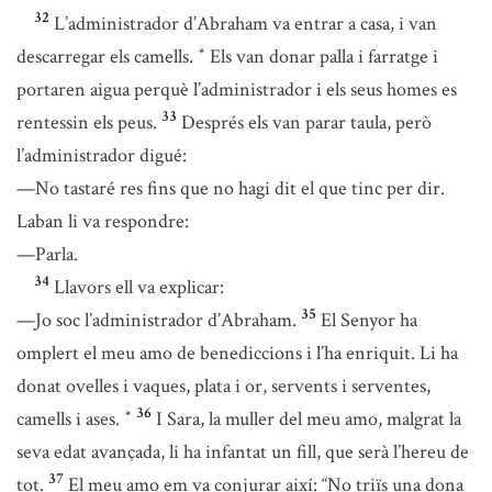
32
L’administrador d’Abraham va entrar a casa, i van
descarregar els camells.
Els van donar palla i farratge i
*
portaren aigua perquè l’administrador i els seus homes es
33
rentessin els peus.
Després els van parar taula, però
l’administrador digué:
—No tastaré res fins que no hagi dit el que tinc per dir.
Laban li va respondre:
—Parla.
34
Llavors ell va explicar:
35
—Jo soc l’administrador d’Abraham.
El Senyor ha
omplert el meu amo de benediccions i l’ha enriquit. Li ha
donat ovelles i vaques, plata i or, servents i serventes,
36
camells i ases.
I Sara, la muller del meu amo, malgrat la
*
seva edat avançada, li ha infantat un fill, que serà l’hereu de
37
tot.
El meu amo em va conjurar així: “No triïs una dona