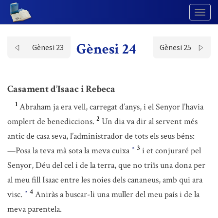
Togg
Navig
Gènesi 24
Gènesi 23
Gènesi 25
Casament d’Isaac i Rebeca
1
Abraham ja era vell, carregat d’anys, i el Senyor l’havia
2
omplert de benediccions.
Un dia va dir al servent més
antic de casa seva, l’administrador de tots els seus béns:
3
—Posa la teva mà sota la meva cuixa
i et conjuraré pel
*
Senyor, Déu del cel i de la terra, que no triïs una dona per
al meu fill Isaac entre les noies dels cananeus, amb qui ara
4
visc.
Aniràs a buscar-li una muller del meu país i de la
*
meva parentela.