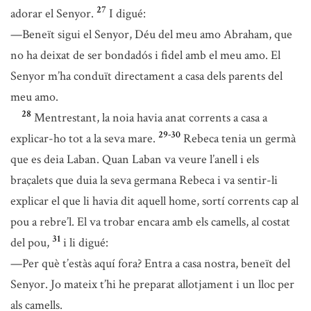
27
adorar el Senyor.
I digué:
—Beneït sigui el Senyor, Déu del meu amo Abraham, que
no ha deixat de ser bondadós i fidel amb el meu amo. El
Senyor m’ha conduït directament a casa dels parents del
meu amo.
28
Mentrestant, la noia havia anat corrents a casa a
29-30
explicar-ho tot a la seva mare.
Rebeca tenia un germà
que es deia Laban. Quan Laban va veure l’anell i els
braçalets que duia la seva germana Rebeca i va sentir-li
explicar el que li havia dit aquell home, sortí corrents cap al
pou a rebre’l. El va trobar encara amb els camells, al costat
31
del pou,
i li digué:
—Per què t’estàs aquí fora? Entra a casa nostra, beneït del
Senyor. Jo mateix t’hi he preparat allotjament i un lloc per
als camells.