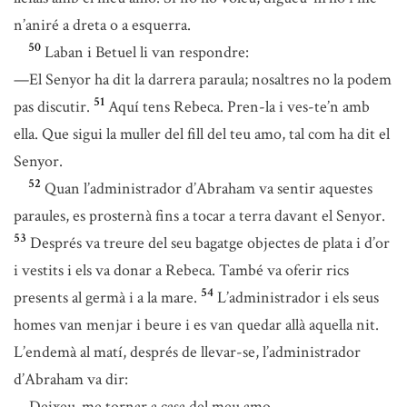
n’aniré a dreta o a esquerra.
50
Laban i Betuel li van respondre:
—El Senyor ha dit la darrera paraula; nosaltres no la podem
51
pas discutir.
Aquí tens Rebeca. Pren-la i ves-te’n amb
ella. Que sigui la muller del fill del teu amo, tal com ha dit el
Senyor.
52
Quan l’administrador d’Abraham va sentir aquestes
paraules, es prosternà fins a tocar a terra davant el Senyor.
53
Després va treure del seu bagatge objectes de plata i d’or
i vestits i els va donar a Rebeca. També va oferir rics
54
presents al germà i a la mare.
L’administrador i els seus
homes van menjar i beure i es van quedar allà aquella nit.
L’endemà al matí, després de llevar-se, l’administrador
d’Abraham va dir:
—Deixeu-me tornar a casa del meu amo.