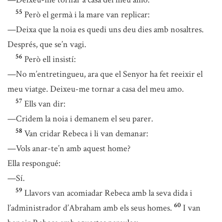
55
Però el germà i la mare van replicar:
—Deixa que la noia es quedi uns deu dies amb nosaltres.
Després, que se’n vagi.
56
Però ell insistí:
—No m’entretingueu, ara que el Senyor ha fet reeixir el
meu viatge. Deixeu-me tornar a casa del meu amo.
57
Ells van dir:
—Cridem la noia i demanem el seu parer.
58
Van cridar Rebeca i li van demanar:
—Vols anar-te’n amb aquest home?
Ella respongué:
—Sí.
59
Llavors van acomiadar Rebeca amb la seva dida i
60
l’administrador d’Abraham amb els seus homes.
I van