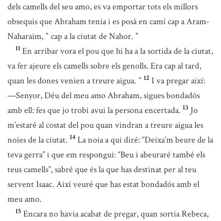
dels camells del seu amo, es va emportar tots els millors
obsequis que Abraham tenia i es posà en camí cap a Aram-
Naharaim,
cap a la ciutat de Nahor.
*
*
11
En arribar vora el pou que hi ha a la sortida de la ciutat,
va fer ajeure els camells sobre els genolls. Era cap al tard,
12
quan les dones venien a treure aigua.
I va pregar així:
*
—Senyor, Déu del meu amo Abraham, sigues bondadós
13
amb ell: fes que jo trobi avui la persona encertada.
Jo
m’estaré al costat del pou quan vindran a treure aigua les
14
noies de la ciutat.
La noia a qui diré: “Deixa’m beure de la
teva gerra” i que em respongui: “Beu i abeuraré també els
teus camells”, sabré que és la que has destinat per al teu
servent Isaac. Així veuré que has estat bondadós amb el
meu amo.
15
Encara no havia acabat de pregar, quan sortia Rebeca,