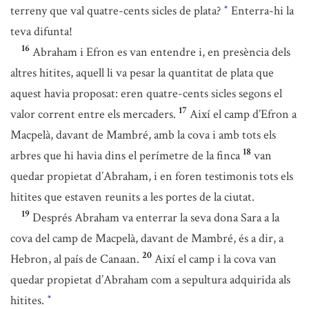
terreny que val quatre-cents sicles de plata?
Enterra-hi la
*
teva difunta!
16
Abraham i Efron es van entendre i, en presència dels
altres hitites, aquell li va pesar la quantitat de plata que
aquest havia proposat: eren quatre-cents sicles segons el
17
valor corrent entre els mercaders.
Així el camp d’Efron a
Macpelà, davant de Mambré, amb la cova i amb tots els
18
arbres que hi havia dins el perímetre de la finca
van
quedar propietat d’Abraham, i en foren testimonis tots els
hitites que estaven reunits a les portes de la ciutat.
19
Després Abraham va enterrar la seva dona Sara a la
cova del camp de Macpelà, davant de Mambré, és a dir, a
20
Hebron, al país de Canaan.
Així el camp i la cova van
quedar propietat d’Abraham com a sepultura adquirida als
hitites.
*