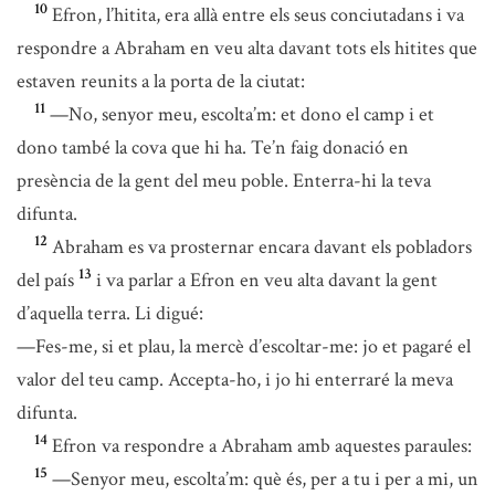
10
Efron, l’hitita, era allà entre els seus conciutadans i va
respondre a Abraham en veu alta davant tots els hitites que
estaven reunits a la porta de la ciutat:
11
—No, senyor meu, escolta’m: et dono el camp i et
dono també la cova que hi ha. Te’n faig donació en
presència de la gent del meu poble. Enterra-hi la teva
difunta.
12
Abraham es va prosternar encara davant els pobladors
13
del país
i va parlar a Efron en veu alta davant la gent
d’aquella terra. Li digué:
—Fes-me, si et plau, la mercè d’escoltar-me: jo et pagaré el
valor del teu camp. Accepta-ho, i jo hi enterraré la meva
difunta.
14
Efron va respondre a Abraham amb aquestes paraules:
15
—Senyor meu, escolta’m: què és, per a tu i per a mi, un