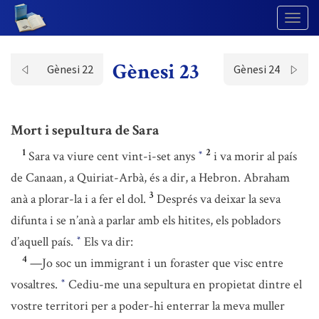
Togg
Navig
Gènesi 23
Gènesi 22
Gènesi 24
Mort i sepultura de Sara
1
2
Sara va viure cent vint-i-set anys
i va morir al país
*
de Canaan, a Quiriat-Arbà, és a dir, a Hebron. Abraham
3
anà a plorar-la i a fer el dol.
Després va deixar la seva
difunta i se n’anà a parlar amb els hitites, els pobladors
d’aquell país.
Els va dir:
*
4
—Jo soc un immigrant i un foraster que visc entre
vosaltres.
Cediu-me una sepultura en propietat dintre el
*
vostre territori per a poder-hi enterrar la meva muller