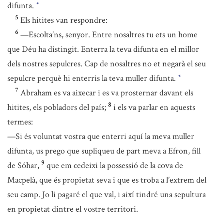
difunta.
*
5
Els hitites van respondre:
6
—Escolta’ns, senyor. Entre nosaltres tu ets un home
que Déu ha distingit. Enterra la teva difunta en el millor
dels nostres sepulcres. Cap de nosaltres no et negarà el seu
sepulcre perquè hi enterris la teva muller difunta.
*
7
Abraham es va aixecar i es va prosternar davant els
8
hitites, els pobladors del país;
i els va parlar en aquests
termes:
—Si és voluntat vostra que enterri aquí la meva muller
difunta, us prego que supliqueu de part meva a Efron, fill
9
de Sóhar,
que em cedeixi la possessió de la cova de
Macpelà, que és propietat seva i que es troba a l’extrem del
seu camp. Jo li pagaré el que val, i així tindré una sepultura
en propietat dintre el vostre territori.