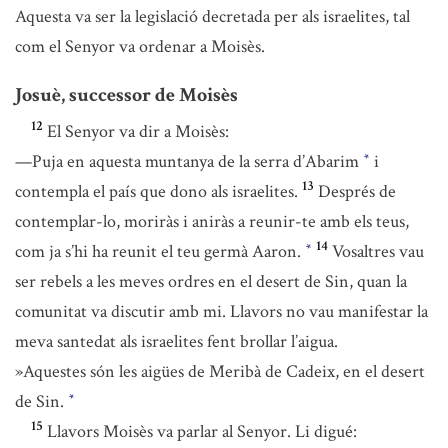
Aquesta va ser la legislació decretada per als israelites, tal
com el Senyor va ordenar a Moisès.
Josuè, successor de Moisès
12
El Senyor va dir a Moisès:
—Puja en aquesta muntanya de la serra d’Abarim
i
*
13
contempla el país que dono als israelites.
Després de
contemplar-lo, moriràs i aniràs a reunir-te amb els teus,
14
com ja s’hi ha reunit el teu germà Aaron.
Vosaltres vau
*
ser rebels a les meves ordres en el desert de Sin, quan la
comunitat va discutir amb mi. Llavors no vau manifestar la
meva santedat als israelites fent brollar l’aigua.
»Aquestes són les aigües de Meribà de Cadeix, en el desert
de Sin.
*
15
Llavors Moisès va parlar al Senyor. Li digué: