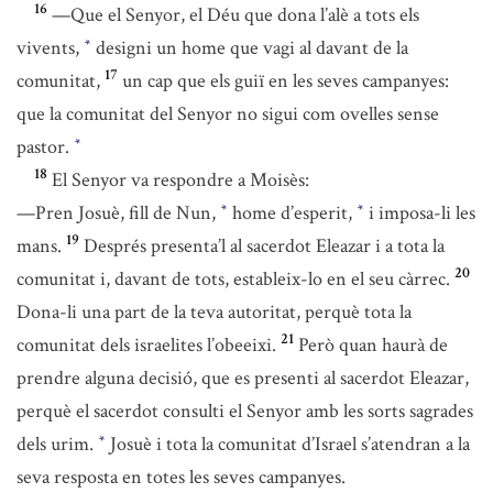
16
—Que el Senyor, el Déu que dona l’alè a tots els
vivents,
designi un home que vagi al davant de la
*
17
comunitat,
un cap que els guiï en les seves campanyes:
que la comunitat del Senyor no sigui com ovelles sense
pastor.
*
18
El Senyor va respondre a Moisès:
—Pren Josuè, fill de Nun,
home d’esperit,
i imposa-li les
*
*
19
mans.
Després presenta’l al sacerdot Eleazar i a tota la
20
comunitat i, davant de tots, estableix-lo en el seu càrrec.
Dona-li una part de la teva autoritat, perquè tota la
21
comunitat dels israelites l’obeeixi.
Però quan haurà de
prendre alguna decisió, que es presenti al sacerdot Eleazar,
perquè el sacerdot consulti el Senyor amb les sorts sagrades
dels urim.
Josuè i tota la comunitat d’Israel s’atendran a la
*
seva resposta en totes les seves campanyes.