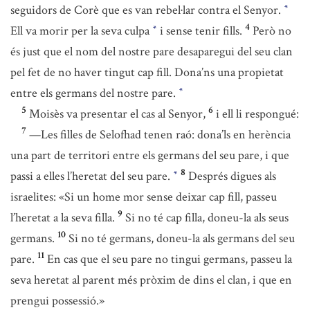
seguidors de Corè que es van rebel·lar contra el Senyor.
*
4
Ell va morir per la seva culpa
i sense tenir fills.
Però no
*
és just que el nom del nostre pare desaparegui del seu clan
pel fet de no haver tingut cap fill. Dona’ns una propietat
entre els germans del nostre pare.
*
5
6
Moisès va presentar el cas al Senyor,
i ell li respongué:
7
—Les filles de Selofhad tenen raó: dona’ls en herència
una part de territori entre els germans del seu pare, i que
8
passi a elles l’heretat del seu pare.
Després digues als
*
israelites: «Si un home mor sense deixar cap fill, passeu
9
l’heretat a la seva filla.
Si no té cap filla, doneu-la als seus
10
germans.
Si no té germans, doneu-la als germans del seu
11
pare.
En cas que el seu pare no tingui germans, passeu la
seva heretat al parent més pròxim de dins el clan, i que en
prengui possessió.»