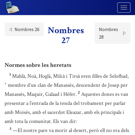
Togg
Navig
Nombres
Nombres 26
Nombres
28
27
Normes sobre les heretats
1
Mahlà, Noà, Hoglà, Milcà i Tirsà eren filles de Selofhad,
membre d’un clan de Manassès, descendent de Josep per
*
2
Manassès, Maquir, Galaad i Héfer.
Aquestes dones es van
presentar a l’entrada de la tenda del trobament per parlar
amb Moisès, amb el sacerdot Eleazar, amb els principals i
amb tota la comunitat. Els van dir:
3
—El nostre pare va morir al desert, però ell no era dels