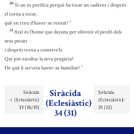
30
Si un es purifica perquè ha tocat un cadàver i després
el torna a tocar,
què en treu d’haver-se rentat?
*
31
Així és l’home que dejuna per obtenir el perdó dels
seus pecats
i després torna a cometre’ls.
Qui pot escoltar la seva pregària?
De què li serveix haver-se humiliat?
*
Siràcida
Siràcida
Siràcida
(Eclesiàstic)
(Eclesiàstic)
(Eclesiàstic)
33 (36/30)
35 (32)
34 (31)