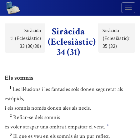
Togg
Navig
Siràcida
Siràcida
Siràcida
(Eclesiàstic)
(Eclesiàstic)
(Eclesiàstic)
33 (36/30)
35 (32)
34 (31)
Els somnis
1
Les il·lusions i les fantasies sols donen seguretat als
estúpids,
i els somnis només donen ales als necis.
2
Refiar-se dels somnis
és voler atrapar una ombra i empaitar el vent.
*
3
El que es veu en els somnis és un pur reflex,