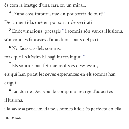
és com la imatge d’una cara en un mirall.
4
D’una cosa impura, què en pot sortir de pur?
*
De la mentida, què en pot sortir de veritat?
5
Endevinacions, presagis
i somnis són vanes il·lusions,
*
són com les fantasies d’una dona abans del part.
6
No facis cas dels somnis,
fora que l’Altíssim hi hagi intervingut.
*
7
Els somnis han fet que molts es desviessin,
els qui han posat les seves esperances en els somnis han
caigut.
8
La Llei de Déu s’ha de complir al marge d’aquestes
il·lusions,
i la saviesa proclamada pels homes fidels és perfecta en ella
mateixa.