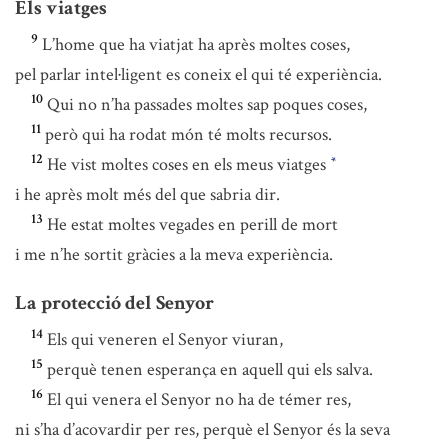
Els viatges
9
L’home que ha viatjat ha après moltes coses,
pel parlar intel·ligent es coneix el qui té experiència.
10
Qui no n’ha passades moltes sap poques coses,
11
però qui ha rodat món té molts recursos.
12
He vist moltes coses en els meus viatges
*
i he après molt més del que sabria dir.
13
He estat moltes vegades en perill de mort
i me n’he sortit gràcies a la meva experiència.
La protecció del Senyor
14
Els qui veneren el Senyor viuran,
15
perquè tenen esperança en aquell qui els salva.
16
El qui venera el Senyor no ha de témer res,
ni s’ha d’acovardir per res, perquè el Senyor és la seva