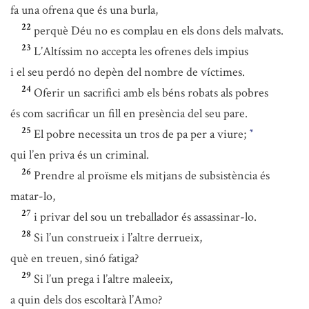
fa una ofrena que és una burla,
22
perquè Déu no es complau en els dons dels malvats.
23
L’Altíssim no accepta les ofrenes dels impius
i el seu perdó no depèn del nombre de víctimes.
24
Oferir un sacrifici amb els béns robats als pobres
és com sacrificar un fill en presència del seu pare.
25
El pobre necessita un tros de pa per a viure;
*
qui l’en priva és un criminal.
26
Prendre al proïsme els mitjans de subsistència és
matar-lo,
27
i privar del sou un treballador és assassinar-lo.
28
Si l’un construeix i l’altre derrueix,
què en treuen, sinó fatiga?
29
Si l’un prega i l’altre maleeix,
a quin dels dos escoltarà l’Amo?