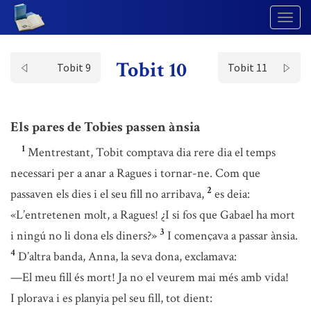
Togg
Navig
Tobit 10
Tobit 9
Tobit 11
Els pares de Tobies passen ànsia
1
Mentrestant, Tobit comptava dia rere dia el temps
necessari per a anar a Ragues i tornar-ne. Com que
2
passaven els dies i el seu fill no arribava,
es deia:
«L’entretenen molt, a Ragues! ¿I si fos que Gabael ha mort
3
i ningú no li dona els diners?»
I començava a passar ànsia.
4
D’altra banda, Anna, la seva dona, exclamava:
—El meu fill és mort! Ja no el veurem mai més amb vida!
I plorava i es planyia pel seu fill, tot dient: