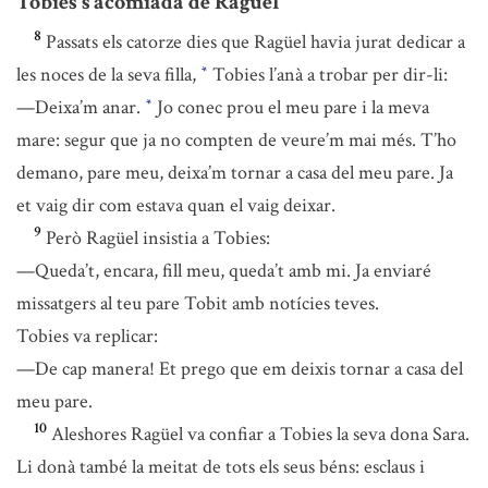
Tobies s’acomiada de Ragüel
8
Passats els catorze dies que Ragüel havia jurat dedicar a
les noces de la seva filla,
Tobies l’anà a trobar per dir-li:
*
—Deixa’m anar.
Jo conec prou el meu pare i la meva
*
mare: segur que ja no compten de veure’m mai més. T’ho
demano, pare meu, deixa’m tornar a casa del meu pare. Ja
et vaig dir com estava quan el vaig deixar.
9
Però Ragüel insistia a Tobies:
—Queda’t, encara, fill meu, queda’t amb mi. Ja enviaré
missatgers al teu pare Tobit amb notícies teves.
Tobies va replicar:
—De cap manera! Et prego que em deixis tornar a casa del
meu pare.
10
Aleshores Ragüel va confiar a Tobies la seva dona Sara.
Li donà també la meitat de tots els seus béns: esclaus i