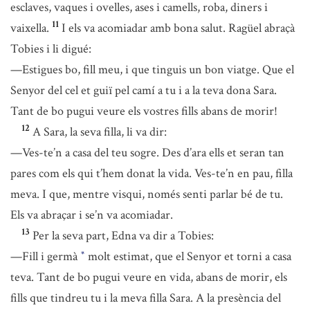
esclaves, vaques i ovelles, ases i camells, roba, diners i
11
vaixella.
I els va acomiadar amb bona salut. Ragüel abraçà
Tobies i li digué:
—Estigues bo, fill meu, i que tinguis un bon viatge. Que el
Senyor del cel et guiï pel camí a tu i a la teva dona Sara.
Tant de bo pugui veure els vostres fills abans de morir!
12
A Sara, la seva filla, li va dir:
—Ves-te’n a casa del teu sogre. Des d’ara ells et seran tan
pares com els qui t’hem donat la vida. Ves-te’n en pau, filla
meva. I que, mentre visqui, només senti parlar bé de tu.
Els va abraçar i se’n va acomiadar.
13
Per la seva part, Edna va dir a Tobies:
—Fill i germà
molt estimat, que el Senyor et torni a casa
*
teva. Tant de bo pugui veure en vida, abans de morir, els
fills que tindreu tu i la meva filla Sara. A la presència del