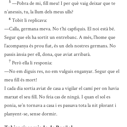
5
—Pobra de mi, fill meu! I per què vaig deixar que te
n’anessis, tu, la llum dels meus ulls?
6
Tobit li replicava:
—Calla, germana meva. No t’hi capfiquis. El noi està bé.
Segur que els ha sortit un entrebanc. A més, l’home que
l’acompanya és prou fiat, és un dels nostres germans. No
passis ànsia per ell, dona, que aviat arribarà.
7
Però ella li responia:
—No em diguis res, no em vulguis enganyar. Segur que el
meu fill és mort!
I cada dia sortia aviat de casa a vigilar el camí per on havia
marxat el seu fill. No feia cas de ningú. I quan el sol es
ponia, se’n tornava a casa i es passava tota la nit plorant i
planyent-se, sense dormir.