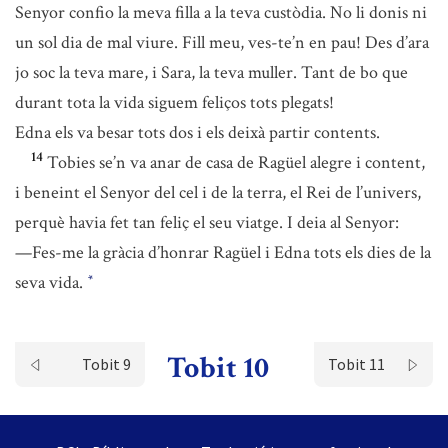
Senyor confio la meva filla a la teva custòdia. No li donis ni
un sol dia de mal viure. Fill meu, ves-te’n en pau! Des d’ara
jo soc la teva mare, i Sara, la teva muller. Tant de bo que
durant tota la vida siguem feliços tots plegats!
Edna els va besar tots dos i els deixà partir contents.
14
Tobies se’n va anar de casa de Ragüel alegre i content,
i beneint el Senyor del cel i de la terra, el Rei de l’univers,
perquè havia fet tan feliç el seu viatge. I deia al Senyor:
—Fes-me la gràcia d’honrar Ragüel i Edna tots els dies de la
seva vida.
*
Tobit 10
Tobit 9
Tobit 11