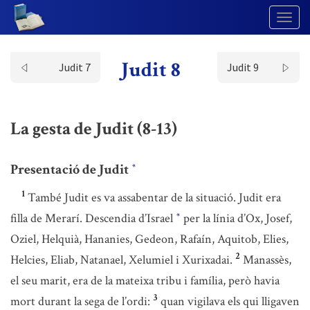
Togg
Navig
Judit 8
Judit 7
Judit 9
La gesta de Judit (8-13)
Presentació de Judit
*
1
També Judit es va assabentar de la situació. Judit era
filla de Merarí. Descendia d’Israel
per la línia d’Ox, Josef,
*
Oziel, Helquià, Hananies, Gedeon, Rafaín, Aquitob, Elies,
2
Helcies, Eliab, Natanael, Xelumiel i Xurixadai.
Manassès,
el seu marit, era de la mateixa tribu i família, però havia
3
mort durant la sega de l’ordi:
quan vigilava els qui lligaven