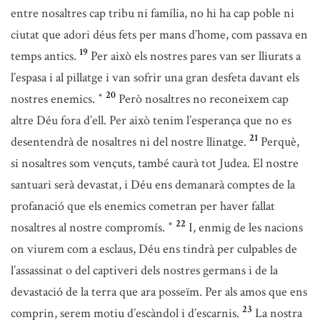
entre nosaltres cap tribu ni família, no hi ha cap poble ni
ciutat que adori déus fets per mans d’home, com passava en
19
temps antics.
Per això els nostres pares van ser lliurats a
l’espasa i al pillatge i van sofrir una gran desfeta davant els
20
nostres enemics.
Però nosaltres no reconeixem cap
*
altre Déu fora d’ell. Per això tenim l’esperança que no es
21
desentendrà de nosaltres ni del nostre llinatge.
Perquè,
si nosaltres som vençuts, també caurà tot Judea. El nostre
santuari serà devastat, i Déu ens demanarà comptes de la
profanació que els enemics cometran per haver fallat
22
nosaltres al nostre compromís.
I, enmig de les nacions
*
on viurem com a esclaus, Déu ens tindrà per culpables de
l’assassinat o del captiveri dels nostres germans i de la
devastació de la terra que ara posseïm. Per als amos que ens
23
comprin, serem motiu d’escàndol i d’escarnis.
La nostra