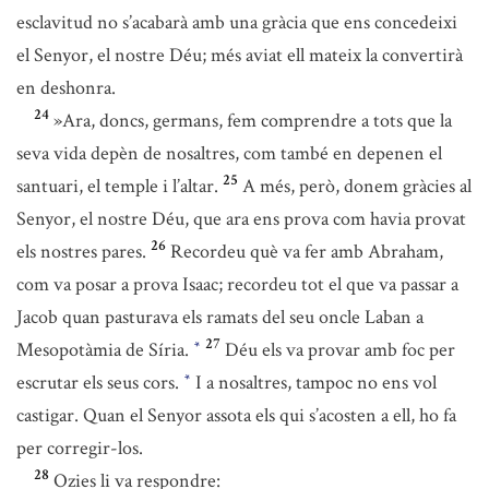
esclavitud no s’acabarà amb una gràcia que ens concedeixi
el Senyor, el nostre Déu; més aviat ell mateix la convertirà
en deshonra.
24
»Ara, doncs, germans, fem comprendre a tots que la
seva vida depèn de nosaltres, com també en depenen el
25
santuari, el temple i l’altar.
A més, però, donem gràcies al
Senyor, el nostre Déu, que ara ens prova com havia provat
26
els nostres pares.
Recordeu què va fer amb Abraham,
com va posar a prova Isaac; recordeu tot el que va passar a
Jacob quan pasturava els ramats del seu oncle Laban a
27
Mesopotàmia de Síria.
Déu els va provar amb foc per
*
escrutar els seus cors.
I a nosaltres, tampoc no ens vol
*
castigar. Quan el Senyor assota els qui s’acosten a ell, ho fa
per corregir-los.
28
Ozies li va respondre: