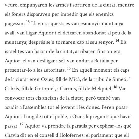
veure, empunyaren les armes i sortiren de la ciutat, mentre
els foners disparaven per impedir que els enemics
13
pugessin.
Llavors aquests es van esmunyir muntanya
avall, van lligar Aquior i el deixaren abandonat al peu de la
14
muntanya; després se’n tornaren cap al seu senyor.
Els
israelites van baixar de la ciutat, arribaren fins on era
Aquior, el van deslligar i se’l van endur a Betúlia per
15
presentar-lo a les autoritats.
En aquell moment els caps
de la ciutat eren Ozies, fill de Micà, de la tribu de Simeó,
*
16
Cabrís, fill de Gotoniel, i Carmis, fill de Melquiel.
Van
convocar tots els ancians de la ciutat, però també van
acudir a l’assemblea tot el jovent i les dones. Feren posar
Aquior al mig de tot el poble, i Ozies li preguntà què havia
17
passat.
Aquior va prendre la paraula per explicar-los què
s’havia dit en el consell d’Holofernes: el parlament que ell