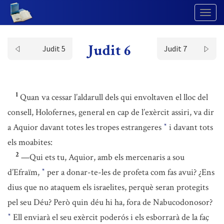
Togg
Navig
Judit 6
Judit 5
Judit 7
1
Quan va cessar l’aldarull dels qui envoltaven el lloc del
consell, Holofernes, general en cap de l’exèrcit assiri, va dir
a Aquior davant totes les tropes estrangeres
i davant tots
*
els moabites:
2
—Qui ets tu, Aquior, amb els mercenaris a sou
d’Efraïm,
per a donar-te-les de profeta com fas avui? ¿Ens
*
dius que no ataquem els israelites, perquè seran protegits
pel seu Déu? Però quin déu hi ha, fora de Nabucodonosor?
Ell enviarà el seu exèrcit poderós i els esborrarà de la faç
*