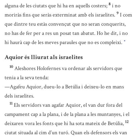
8
alguna de les ciutats que hi ha en aquells costers;
i no
9
moriràs fins que seràs exterminat amb els israelites.
I com
que dintre teu estàs convençut que no seran conquerits,
no has de fer per a res un posat tan abatut. Ho he dit, i no
hi haurà cap de les meves paraules que no es compleixi.
*
Aquior és lliurat als israelites
10
Aleshores Holofernes va ordenar als servidors que
tenia a la seva tenda:
—Agafeu Aquior, dueu-lo a Betúlia i deixeu-lo en mans
dels israelites.
11
Els servidors van agafar Aquior, el van dur fora del
campament cap a la plana, i de la plana a les muntanyes, i el
12
deixaren vora les fonts que hi ha sota mateix de Betúlia,
ciutat situada al cim d’un turó. Quan els defensors els van