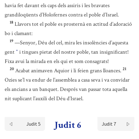
havia fet davant els caps dels assiris i les bravates
grandiloqüents d’Holofernes contra el poble d’Israel.
18
Llavors tot el poble es prosternà en actitud d’adoració
bo i clamant:
19
—Senyor, Déu del cel, mira les insolències d’aquesta
gent
i tingues pietat del nostre poble, tan insignificant!
*
Fixa avui la mirada en els qui et som consagrats!
20
21
Acabat animaven Aquior i li feien grans lloances.
Ozies se’l va endur de l’assemblea a casa seva i va convidar
els ancians a un banquet. Després van passar tota aquella
nit suplicant l’auxili del Déu d’Israel.
Judit 6
Judit 5
Judit 7