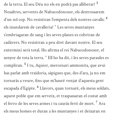
3
de la terra. El seu Déu no els en podrà pas alliberar!
Nosaltres, servents de Nabucodonosor, els destrossarem
4
d’un sol cop. No resistiran l’empenta dels nostres cavalls:
els inundarem de cavalleria!
Les seves muntanyes
*
s’embriagaran de sang i les seves planes es cobriran de
cadàvers. No resistiran a peu dret davant nostre. El seu
extermini serà total. Ho afirma el rei Nabucodonosor, el
senyor de tota la terra.
Ell ho ha dit, i les seves paraules es
*
5
compliran.
I tu, Aquior, mercenari ammonita, que avui
has parlat amb traïdoria, sàpigues que, des d’ara, ja no em
tornaràs a veure, fins que m’hauré venjat d’aquesta gent
6
escapada d’Egipte.
Llavors, quan tornaré, els meus soldats,
aquest poble que em serveix, et traspassaran el costat amb
7
el ferro de les seves armes i tu cauràs ferit de mort.
Ara
els meus homes et duran a les muntanyes i et deixaran en