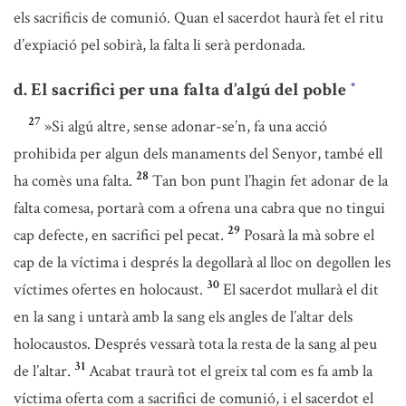
els sacrificis de comunió. Quan el sacerdot haurà fet el ritu
d’expiació pel sobirà, la falta li serà perdonada.
d. El sacrifici per una falta d’algú del poble
*
27
»Si algú altre, sense adonar-se’n, fa una acció
prohibida per algun dels manaments del Senyor, també ell
28
ha comès una falta.
Tan bon punt l’hagin fet adonar de la
falta comesa, portarà com a ofrena una cabra que no tingui
29
cap defecte, en sacrifici pel pecat.
Posarà la mà sobre el
cap de la víctima i després la degollarà al lloc on degollen les
30
víctimes ofertes en holocaust.
El sacerdot mullarà el dit
en la sang i untarà amb la sang els angles de l’altar dels
holocaustos. Després vessarà tota la resta de la sang al peu
31
de l’altar.
Acabat traurà tot el greix tal com es fa amb la
víctima oferta com a sacrifici de comunió, i el sacerdot el