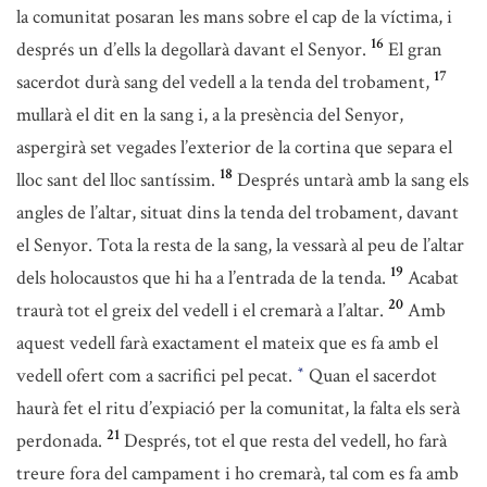
la comunitat posaran les mans sobre el cap de la víctima, i
16
després un d’ells la degollarà davant el Senyor.
El gran
17
sacerdot durà sang del vedell a la tenda del trobament,
mullarà el dit en la sang i, a la presència del Senyor,
aspergirà set vegades l’exterior de la cortina que separa el
18
lloc sant del lloc santíssim.
Després untarà amb la sang els
angles de l’altar, situat dins la tenda del trobament, davant
el Senyor. Tota la resta de la sang, la vessarà al peu de l’altar
19
dels holocaustos que hi ha a l’entrada de la tenda.
Acabat
20
traurà tot el greix del vedell i el cremarà a l’altar.
Amb
aquest vedell farà exactament el mateix que es fa amb el
vedell ofert com a sacrifici pel pecat.
Quan el sacerdot
*
haurà fet el ritu d’expiació per la comunitat, la falta els serà
21
perdonada.
Després, tot el que resta del vedell, ho farà
treure fora del campament i ho cremarà, tal com es fa amb