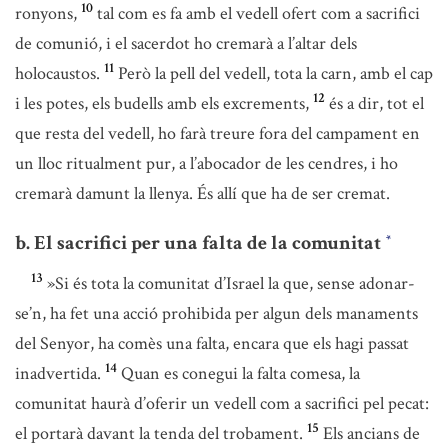
10
ronyons,
tal com es fa amb el vedell ofert com a sacrifici
de comunió, i el sacerdot ho cremarà a l’altar dels
11
holocaustos.
Però la pell del vedell, tota la carn, amb el cap
12
i les potes, els budells amb els excrements,
és a dir, tot el
que resta del vedell, ho farà treure fora del campament en
un lloc ritualment pur, a l’abocador de les cendres, i ho
cremarà damunt la llenya. És allí que ha de ser cremat.
b. El sacrifici per una falta de la comunitat
*
13
»Si és tota la comunitat d’Israel la que, sense adonar-
se’n, ha fet una acció prohibida per algun dels manaments
del Senyor, ha comès una falta, encara que els hagi passat
14
inadvertida.
Quan es conegui la falta comesa, la
comunitat haurà d’oferir un vedell com a sacrifici pel pecat:
15
el portarà davant la tenda del trobament.
Els ancians de