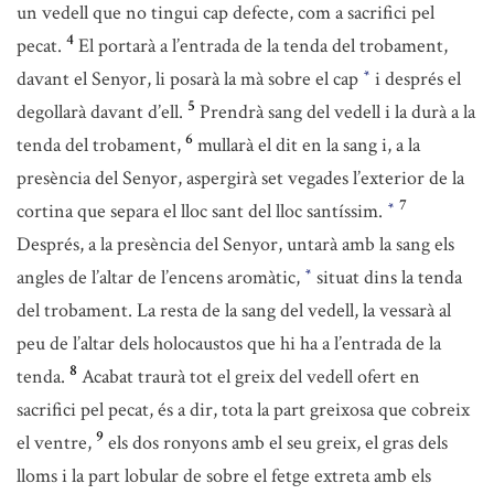
un vedell que no tingui cap defecte, com a sacrifici pel
4
pecat.
El portarà a l’entrada de la tenda del trobament,
davant el Senyor, li posarà la mà sobre el cap
i després el
*
5
degollarà davant d’ell.
Prendrà sang del vedell i la durà a la
6
tenda del trobament,
mullarà el dit en la sang i, a la
presència del Senyor, aspergirà set vegades l’exterior de la
7
cortina que separa el lloc sant del lloc santíssim.
*
Després, a la presència del Senyor, untarà amb la sang els
angles de l’altar de l’encens aromàtic,
situat dins la tenda
*
del trobament. La resta de la sang del vedell, la vessarà al
peu de l’altar dels holocaustos que hi ha a l’entrada de la
8
tenda.
Acabat traurà tot el greix del vedell ofert en
sacrifici pel pecat, és a dir, tota la part greixosa que cobreix
9
el ventre,
els dos ronyons amb el seu greix, el gras dels
lloms i la part lobular de sobre el fetge extreta amb els