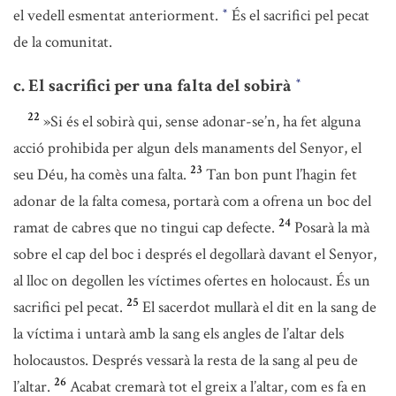
el vedell esmentat anteriorment.
És el sacrifici pel pecat
*
de la comunitat.
c. El sacrifici per una falta del sobirà
*
22
»Si és el sobirà qui, sense adonar-se’n, ha fet alguna
acció prohibida per algun dels manaments del Senyor, el
23
seu Déu, ha comès una falta.
Tan bon punt l’hagin fet
adonar de la falta comesa, portarà com a ofrena un boc del
24
ramat de cabres que no tingui cap defecte.
Posarà la mà
sobre el cap del boc i després el degollarà davant el Senyor,
al lloc on degollen les víctimes ofertes en holocaust. És un
25
sacrifici pel pecat.
El sacerdot mullarà el dit en la sang de
la víctima i untarà amb la sang els angles de l’altar dels
holocaustos. Després vessarà la resta de la sang al peu de
26
l’altar.
Acabat cremarà tot el greix a l’altar, com es fa en