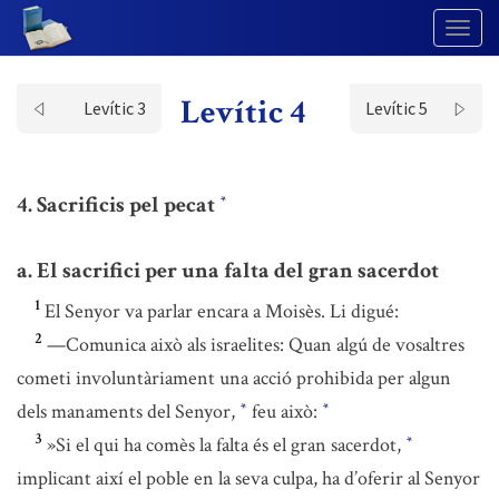
Togg
Navig
Levític 4
Levític 3
Levític 5
4. Sacrificis pel pecat
*
a. El sacrifici per una falta del gran sacerdot
1
El Senyor va parlar encara a Moisès. Li digué:
2
—Comunica això als israelites: Quan algú de vosaltres
cometi involuntàriament una acció prohibida per algun
dels manaments del Senyor,
feu això:
*
*
3
»Si el qui ha comès la falta és el gran sacerdot,
*
implicant així el poble en la seva culpa, ha d’oferir al Senyor