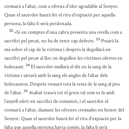
cremarà a l’altar, com a ofrena d’olor agradable al Senyor.
Quan el sacerdot haurà fet el ritu d’expiació per aquella
persona, la falta li serà perdonada.
32
»Si en comptes d’una cabra presenta una ovella com a
33
sacrifici pel pecat, no ha de tenir cap defecte.
Posarà la
mà sobre el cap de la víctima i després la degollarà en
sacrifici pel pecat al lloc on degollen les víctimes ofertes en
34
holocaust.
El sacerdot mullarà el dit en la sang de la
víctima i untarà amb la sang els angles de l’altar dels
holocaustos. Després vessarà tota la resta de la sang al peu
35
de l’altar.
Acabat traurà tot el greix tal com es fa amb
l’anyell ofert en sacrifici de comunió, i el sacerdot el
cremarà a l’altar, damunt les ofrenes cremades en honor del
Senyor. Quan el sacerdot haurà fet el ritu d’expiació per la
falta que aquella persona havia comès, la falta li serà