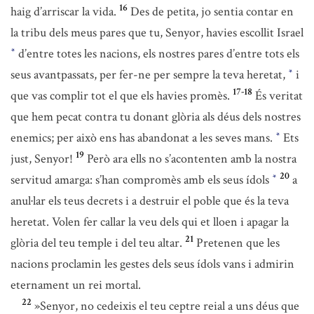
16
haig d’arriscar la vida.
Des de petita, jo sentia contar en
la tribu dels meus pares que tu, Senyor, havies escollit Israel
d’entre totes les nacions, els nostres pares d’entre tots els
*
seus avantpassats, per fer-ne per sempre la teva heretat,
i
*
17-18
que vas complir tot el que els havies promès.
És veritat
que hem pecat contra tu donant glòria als déus dels nostres
enemics; per això ens has abandonat a les seves mans.
Ets
*
19
just, Senyor!
Però ara ells no s’acontenten amb la nostra
20
servitud amarga: s’han compromès amb els seus ídols
a
*
anul·lar els teus decrets i a destruir el poble que és la teva
heretat. Volen fer callar la veu dels qui et lloen i apagar la
21
glòria del teu temple i del teu altar.
Pretenen que les
nacions proclamin les gestes dels seus ídols vans i admirin
eternament un rei mortal.
22
»Senyor, no cedeixis el teu ceptre reial a uns déus que