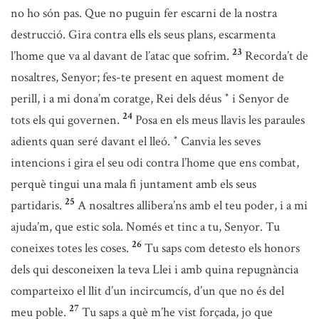
no ho són pas. Que no puguin fer escarni de la nostra
destrucció. Gira contra ells els seus plans, escarmenta
23
l’home que va al davant de l’atac que sofrim.
Recorda’t de
nosaltres, Senyor; fes-te present en aquest moment de
perill, i a mi dona’m coratge, Rei dels déus
i Senyor de
*
24
tots els qui governen.
Posa en els meus llavis les paraules
adients quan seré davant el lleó.
Canvia les seves
*
intencions i gira el seu odi contra l’home que ens combat,
perquè tingui una mala fi juntament amb els seus
25
partidaris.
A nosaltres allibera’ns amb el teu poder, i a mi
ajuda’m, que estic sola. Només et tinc a tu, Senyor. Tu
26
coneixes totes les coses.
Tu saps com detesto els honors
dels qui desconeixen la teva Llei i amb quina repugnància
comparteixo el llit d’un incircumcís, d’un que no és del
27
meu poble.
Tu saps a què m’he vist forçada, jo que