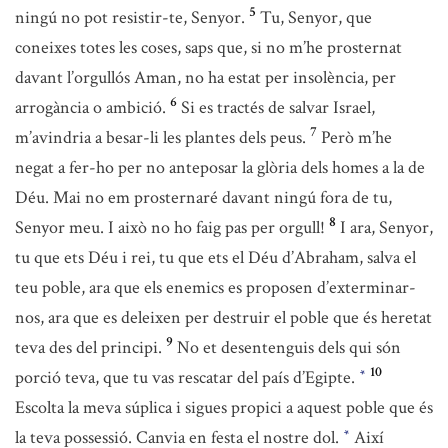
5
ningú no pot resistir-te, Senyor.
Tu, Senyor, que
coneixes totes les coses, saps que, si no m’he prosternat
davant l’orgullós Aman, no ha estat per insolència, per
6
arrogància o ambició.
Si es tractés de salvar Israel,
7
m’avindria a besar-li les plantes dels peus.
Però m’he
negat a fer-ho per no anteposar la glòria dels homes a la de
Déu. Mai no em prosternaré davant ningú fora de tu,
8
Senyor meu. I això no ho faig pas per orgull!
I ara, Senyor,
tu que ets Déu i rei, tu que ets el Déu d’Abraham, salva el
teu poble, ara que els enemics es proposen d’exterminar-
nos, ara que es deleixen per destruir el poble que és heretat
9
teva des del principi.
No et desentenguis dels qui són
10
porció teva, que tu vas rescatar del país d’Egipte.
*
Escolta la meva súplica i sigues propici a aquest poble que és
la teva possessió. Canvia en festa el nostre dol.
Així
*