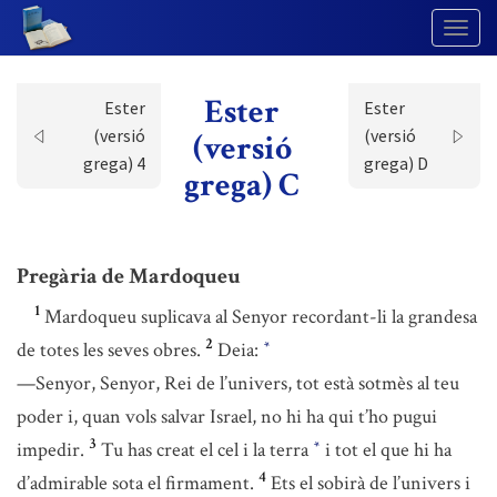
Togg
Navig
Ester
Ester
Ester
(versió
(versió
(versió
grega) 4
grega) D
grega) C
Pregària de Mardoqueu
1
Mardoqueu suplicava al Senyor recordant-li la grandesa
2
de totes les seves obres.
Deia:
*
—Senyor, Senyor, Rei de l’univers, tot està sotmès al teu
poder i, quan vols salvar Israel, no hi ha qui t’ho pugui
3
impedir.
Tu has creat el cel i la terra
i tot el que hi ha
*
4
d’admirable sota el firmament.
Ets el sobirà de l’univers i