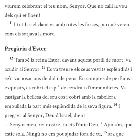
viurem celebrant el teu nom, Senyor. Que no calli la veu
dels qui et lloen!
11
I tot Israel clamava amb totes les forces, perquè veien
com els sotjava la mort.
Pregària d’Ester
12
També la reina Ester, davant aquest perill de mort, va
13
acudir al Senyor.
Es va treure els seus vestits esplèndids i
se’n va posar uns de dol i de pena. En comptes de perfums
exquisits, es cobrí el cap
de cendra i d’immundícies. Va
*
castigar la bellesa del seu cos i cobrí amb la cabellera
14
embullada la part més esplèndida de la seva figura.
I
pregava al Senyor, Déu d’Israel, dient:
—Senyor meu, rei nostre, tu ets l’únic Déu.
Ajuda’m, que
*
15
estic sola. Ningú no em pot ajudar fora de tu,
ara que