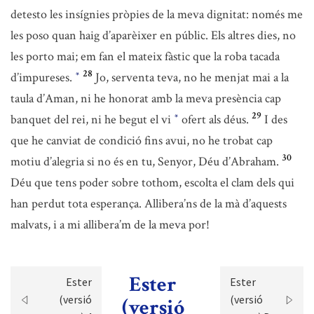
detesto les insígnies pròpies de la meva dignitat: només me
les poso quan haig d’aparèixer en públic. Els altres dies, no
les porto mai; em fan el mateix fàstic que la roba tacada
28
d’impureses.
Jo, serventa teva, no he menjat mai a la
*
taula d’Aman, ni he honorat amb la meva presència cap
29
banquet del rei, ni he begut el vi
ofert als déus.
I des
*
que he canviat de condició fins avui, no he trobat cap
30
motiu d’alegria si no és en tu, Senyor, Déu d’Abraham.
Déu que tens poder sobre tothom, escolta el clam dels qui
han perdut tota esperança. Allibera’ns de la mà d’aquests
malvats, i a mi allibera’m de la meva por!
Ester
Ester
Ester
(versió
(versió
(versió