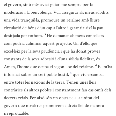
el govern, sinó més aviat guiar-me sempre per la
moderació i la benvolença. Vull assegurar als meus súbdits
una vida tranquil·la, promoure un reialme amb lliure
circulació de béns d’un cap a l’altre i garantir així la pau
3
desitjada per tothom.
He demanat als meus consellers
com podria culminar aquest projecte. Un d’ells, que
excel·leix per la seva prudència i que ha donat proves
constants de la seva adhesió i d’una sòlida fidelitat, és
4
Aman, l’home que ocupa el segon lloc del reialme.
Ell m’ha
informat sobre un cert poble hostil,
que viu escampat
*
entre totes les nacions de la terra. Tenen unes lleis
contràries als altres pobles i constantment fan cas omís dels
decrets reials. Per això són un obstacle a la unitat del
govern que nosaltres promovem a dreta llei de manera
irreprotxable.