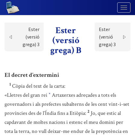
Togg
Navig
Ester
Ester
Ester
(versió
(versió
(versió
grega) 3
grega) 3
grega) B
El decret d’extermini
1
Còpia del text de la carta:
«Lletres del gran rei
Artaxerxes adreçades a tots els
*
governadors i als prefectes subalterns de les cent vint-i-set
2
províncies des de l’Índia fins a Etiòpia:
Jo, que estic al
capdavant de moltes nacions i estenc el meu domini per
tota la terra, no vull deixar-me endur de la prepotència en