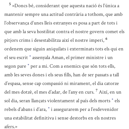
5
»Doncs bé, considerant que aquesta nació és l’única a
mantenir sempre una actitud contrària a tothom, que amb
l’observança d’unes lleis estranyes es posa a part de tots i
que amb la seva hostilitat contra el nostre govern comet els
6
pitjors crims i desestabilitza així el nostre imperi,
ordenem que siguin aniquilats i exterminats tots els qui en
el seu escrit
assenyala Aman, el primer ministre i un
*
segon pare
per a mi. Com a enemics que són tots ells,
*
amb les seves dones i els seus fills, han de ser passats a tall
d’espasa, sense cap compassió ni mirament, el dia catorze
7
del mes dotzè, el mes d’adar, de l’any en curs.
Així, en un
sol dia, seran llançats violentament al país dels morts
els
*
rebels d’abans i d’ara,
i assegurarem per a l’esdevenidor
*
una estabilitat definitiva i sense destorbs en els nostres
afers.»