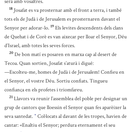
serà amb vosaltres.
18
Josafat es va prosternar amb el front a terra, i també
tots els de Judà i de Jerusalem es prosternaren davant el
19
Senyor per adorar-lo.
Els levites descendents dels clans
de Quehat i de Corè es van aixecar per lloar el Senyor, Déu
d’Israel, amb totes les seves forces.
20
De bon matí es posaren en marxa cap al desert de
Tecoa. Quan sortien, Josafat s’aturà i digué:
—Escolteu-me, homes de Judà i de Jerusalem! Confieu en
el Senyor, el vostre Déu. Sortiu confiats. Tingueu
confiança en els profetes i triomfareu.
21
Llavors va reunir l’assemblea del poble per designar un
grup de cantors que lloessin el Senyor quan fes aparèixer la
seva santedat.
Col·locats al davant de les tropes, havien de
*
cantar: «Enaltiu el Senyor; perdura eternament el seu