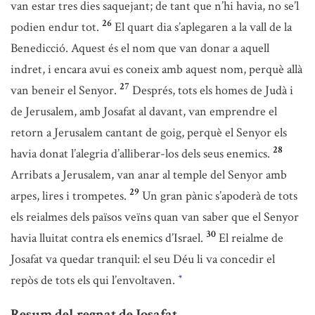
van estar tres dies saquejant; de tant que n’hi havia, no se’l
26
podien endur tot.
El quart dia s’aplegaren a la vall de la
Benedicció. Aquest és el nom que van donar a aquell
indret, i encara avui es coneix amb aquest nom, perquè allà
27
van beneir el Senyor.
Després, tots els homes de Judà i
de Jerusalem, amb Josafat al davant, van emprendre el
retorn a Jerusalem cantant de goig, perquè el Senyor els
28
havia donat l’alegria d’alliberar-los dels seus enemics.
Arribats a Jerusalem, van anar al temple del Senyor amb
29
arpes, lires i trompetes.
Un gran pànic s’apoderà de tots
els reialmes dels països veïns quan van saber que el Senyor
30
havia lluitat contra els enemics d’Israel.
El reialme de
Josafat va quedar tranquil: el seu Déu li va concedir el
repòs de tots els qui l’envoltaven.
*
Resum del regnat de Josafat