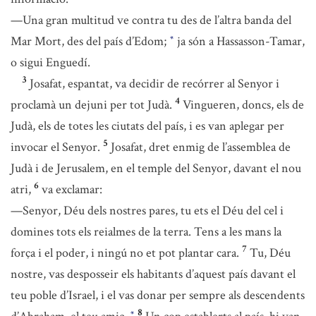
—Una gran multitud ve contra tu des de l’altra banda del
Mar Mort, des del país d’Edom;
ja són a Hassasson-Tamar,
*
o sigui Enguedí.
3
Josafat, espantat, va decidir de recórrer al Senyor i
4
proclamà un dejuni per tot Judà.
Vingueren, doncs, els de
Judà, els de totes les ciutats del país, i es van aplegar per
5
invocar el Senyor.
Josafat, dret enmig de l’assemblea de
Judà i de Jerusalem, en el temple del Senyor, davant el nou
6
atri,
va exclamar:
—Senyor, Déu dels nostres pares, tu ets el Déu del cel i
domines tots els reialmes de la terra. Tens a les mans la
7
força i el poder, i ningú no et pot plantar cara.
Tu, Déu
nostre, vas desposseir els habitants d’aquest país davant el
teu poble d’Israel, i el vas donar per sempre als descendents
8
*