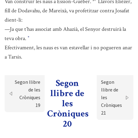
Van construir les naus a Ession-Guèber.
Llavors Elièzer,
fill de Dodavahu, de Mareixà, va profetitzar contra Josafat
dient-li:
—Ja que t’has associat amb Ahazià, el Senyor destruirà la
teva obra.
*
Efectivament, les naus es van estavellar i no pogueren anar
a Tarsis.
Segon
Segon llibre
Segon
de les
llibre de
llibre de
Cròniques
les
les
19
Cròniques
Cròniques
21
20