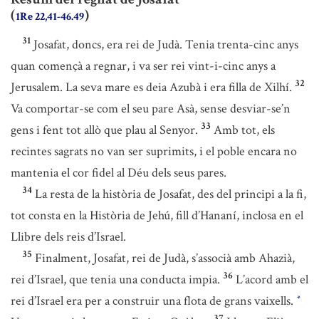
(
)
1Re 22,41-46.49
31
Josafat, doncs, era rei de Judà. Tenia trenta-cinc anys
quan començà a regnar, i va ser rei vint-i-cinc anys a
32
Jerusalem. La seva mare es deia Azubà i era filla de Xilhí.
Va comportar-se com el seu pare Asà, sense desviar-se’n
33
gens i fent tot allò que plau al Senyor.
Amb tot, els
recintes sagrats no van ser suprimits, i el poble encara no
mantenia el cor fidel al Déu dels seus pares.
34
La resta de la història de Josafat, des del principi a la fi,
tot consta en la Història de Jehú, fill d’Hananí, inclosa en el
Llibre dels reis d’Israel.
35
Finalment, Josafat, rei de Judà, s’associà amb Ahazià,
36
rei d’Israel, que tenia una conducta impia.
L’acord amb el
rei d’Israel era per a construir una flota de grans vaixells.
*
37