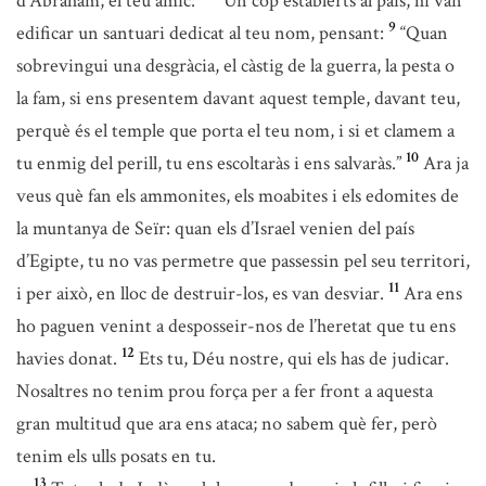
d’Abraham, el teu amic.
Un cop establerts al país, hi van
9
edificar un santuari dedicat al teu nom, pensant:
“Quan
sobrevingui una desgràcia, el càstig de la guerra, la pesta o
la fam, si ens presentem davant aquest temple, davant teu,
perquè és el temple que porta el teu nom, i si et clamem a
10
tu enmig del perill, tu ens escoltaràs i ens salvaràs.”
Ara ja
veus què fan els ammonites, els moabites i els edomites de
la muntanya de Seïr: quan els d’Israel venien del país
d’Egipte, tu no vas permetre que passessin pel seu territori,
11
i per això, en lloc de destruir-los, es van desviar.
Ara ens
ho paguen venint a desposseir-nos de l’heretat que tu ens
12
havies donat.
Ets tu, Déu nostre, qui els has de judicar.
Nosaltres no tenim prou força per a fer front a aquesta
gran multitud que ara ens ataca; no sabem què fer, però
tenim els ulls posats en tu.
13