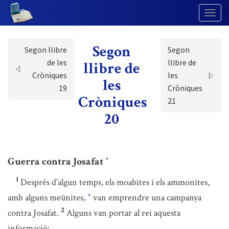
Togg
Navig
Segon
Segon llibre
Segon
de les
llibre de
llibre de
Cròniques
les
les
19
Cròniques
Cròniques
21
20
Guerra contra Josafat
*
1
Després d’algun temps, els moabites i els ammonites,
amb alguns meünites,
van emprendre una campanya
*
2
contra Josafat.
Alguns van portar al rei aquesta
informació: