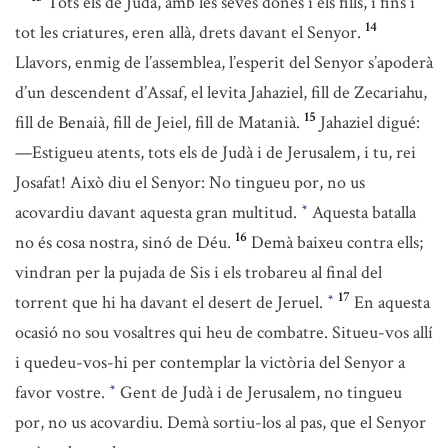
Tots els de Judà, amb les seves dones i els fills, i fins i
14
tot les criatures, eren allà, drets davant el Senyor.
Llavors, enmig de l’assemblea, l’esperit del Senyor s’apoderà
d’un descendent d’Assaf, el levita Jahaziel, fill de Zecariahu,
15
fill de Benaià, fill de Jeiel, fill de Matanià.
Jahaziel digué:
—Estigueu atents, tots els de Judà i de Jerusalem, i tu, rei
Josafat! Això diu el Senyor: No tingueu por, no us
acovardiu davant aquesta gran multitud.
Aquesta batalla
*
16
no és cosa nostra, sinó de Déu.
Demà baixeu contra ells;
vindran per la pujada de Sis i els trobareu al final del
17
torrent que hi ha davant el desert de Jeruel.
En aquesta
*
ocasió no sou vosaltres qui heu de combatre. Situeu-vos allí
i quedeu-vos-hi per contemplar la victòria del Senyor a
favor vostre.
Gent de Judà i de Jerusalem, no tingueu
*
por, no us acovardiu. Demà sortiu-los al pas, que el Senyor