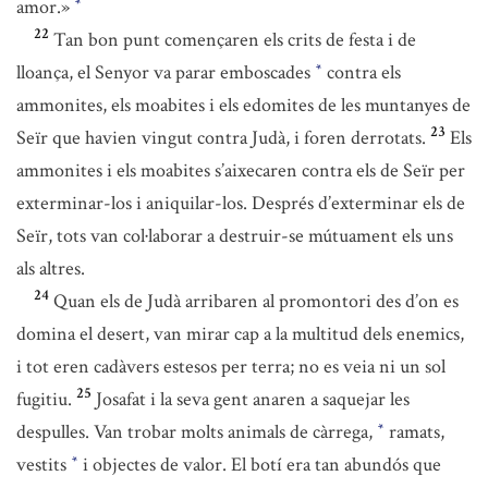
amor.»
*
22
Tan bon punt començaren els crits de festa i de
lloança, el Senyor va parar emboscades
contra els
*
ammonites, els moabites i els edomites de les muntanyes de
23
Seïr que havien vingut contra Judà, i foren derrotats.
Els
ammonites i els moabites s’aixecaren contra els de Seïr per
exterminar-los i aniquilar-los. Després d’exterminar els de
Seïr, tots van col·laborar a destruir-se mútuament els uns
als altres.
24
Quan els de Judà arribaren al promontori des d’on es
domina el desert, van mirar cap a la multitud dels enemics,
i tot eren cadàvers estesos per terra; no es veia ni un sol
25
fugitiu.
Josafat i la seva gent anaren a saquejar les
despulles. Van trobar molts animals de càrrega,
ramats,
*
vestits
i objectes de valor. El botí era tan abundós que
*