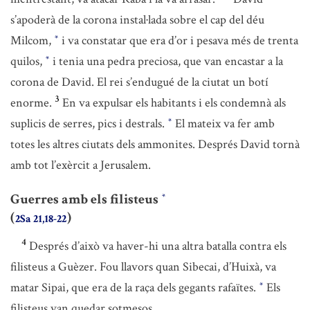
s’apoderà de la corona instal·lada sobre el cap del déu
Milcom,
i va constatar que era d’or i pesava més de trenta
*
quilos,
i tenia una pedra preciosa, que van encastar a la
*
corona de David. El rei s’endugué de la ciutat un botí
3
enorme.
En va expulsar els habitants i els condemnà als
suplicis de serres, pics i destrals.
El mateix va fer amb
*
totes les altres ciutats dels ammonites. Després David tornà
amb tot l’exèrcit a Jerusalem.
Guerres amb els filisteus
*
(
)
2Sa 21,18-22
4
Després d’això va haver-hi una altra batalla contra els
filisteus a Guèzer. Fou llavors quan Sibecai, d’Huixà, va
matar Sipai, que era de la raça dels gegants rafaïtes.
Els
*
filisteus van quedar sotmesos.