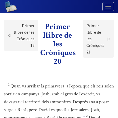
Togg
Navig
Primer
Primer
Primer
llibre de les
llibre de
llibre de
Cròniques
les
les
19
Cròniques
Cròniques
21
20
1
Quan va arribar la primavera, a l’època que els reis solen
sortir en campanya, Joab, amb el gros de l’exèrcit, va
devastar el territori dels ammonites. Després anà a posar
setge a Rabà, però David es quedà a Jerusalem. Joab,
2
mentrestant, va atacar Rabà i la va arrasar.
David
*