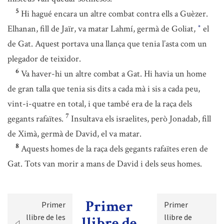
5
Hi hagué encara un altre combat contra ells a Guèzer.
Elhanan, fill de Jaïr, va matar Lahmí, germà de Goliat,
el
*
de Gat. Aquest portava una llança que tenia l’asta com un
plegador de teixidor.
6
Va haver-hi un altre combat a Gat. Hi havia un home
de gran talla que tenia sis dits a cada mà i sis a cada peu,
vint-i-quatre en total, i que també era de la raça dels
7
gegants rafaïtes.
Insultava els israelites, però Jonadab, fill
de Ximà, germà de David, el va matar.
8
Aquests homes de la raça dels gegants rafaïtes eren de
Gat. Tots van morir a mans de David i dels seus homes.
Primer
Primer
Primer
llibre de les
llibre de
llibre de