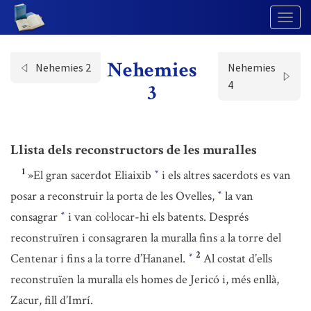
Togg
Navig
Nehemies
Nehemies 2
Nehemies
4
3
Llista dels reconstructors de les muralles
1
»El gran sacerdot Eliaixib
i els altres sacerdots es van
*
posar a reconstruir la porta de les Ovelles,
la van
*
consagrar
i van col·locar-hi els batents. Després
*
reconstruïren i consagraren la muralla fins a la torre del
2
Centenar i fins a la torre d’Hananel.
Al costat d’ells
*
reconstruïen la muralla els homes de Jericó i, més enllà,
Zacur, fill d’Imrí.