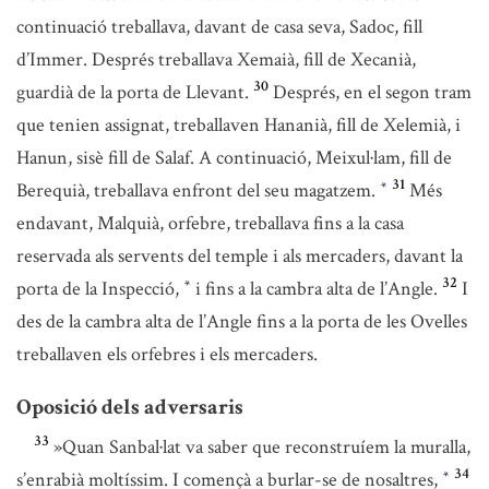
continuació treballava, davant de casa seva, Sadoc, fill
d’Immer. Després treballava Xemaià, fill de Xecanià,
30
guardià de la porta de Llevant.
Després, en el segon tram
que tenien assignat, treballaven Hananià, fill de Xelemià, i
Hanun, sisè fill de Salaf. A continuació, Meixul·lam, fill de
31
Berequià, treballava enfront del seu magatzem.
Més
*
endavant, Malquià, orfebre, treballava fins a la casa
reservada als servents del temple i als mercaders, davant la
32
porta de la Inspecció,
i fins a la cambra alta de l’Angle.
I
*
des de la cambra alta de l’Angle fins a la porta de les Ovelles
treballaven els orfebres i els mercaders.
Oposició dels adversaris
33
»Quan Sanbal·lat va saber que reconstruíem la muralla,
34
s’enrabià moltíssim. I començà a burlar-se de nosaltres,
*