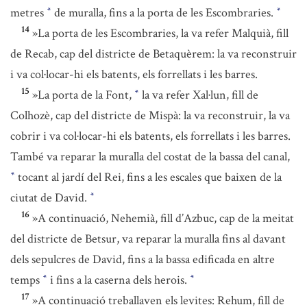
metres
de muralla, fins a la porta de les Escombraries.
*
*
14
»La porta de les Escombraries, la va refer Malquià, fill
de Recab, cap del districte de Betaquèrem: la va reconstruir
i va col·locar-hi els batents, els forrellats i les barres.
15
»La porta de la Font,
la va refer Xal·lun, fill de
*
Colhozè, cap del districte de Mispà: la va reconstruir, la va
cobrir i va col·locar-hi els batents, els forrellats i les barres.
També va reparar la muralla del costat de la bassa del canal,
tocant al jardí del Rei, fins a les escales que baixen de la
*
ciutat de David.
*
16
»A continuació, Nehemià, fill d’Azbuc, cap de la meitat
del districte de Betsur, va reparar la muralla fins al davant
dels sepulcres de David, fins a la bassa edificada en altre
temps
i fins a la caserna dels herois.
*
*
17
»A continuació treballaven els levites: Rehum, fill de