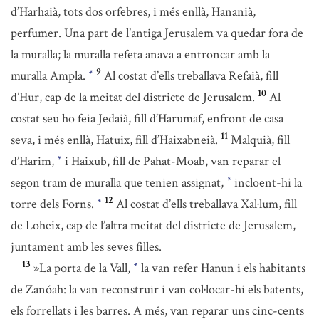
d’Harhaià, tots dos orfebres, i més enllà, Hananià,
perfumer. Una part de l’antiga Jerusalem va quedar fora de
la muralla; la muralla refeta anava a entroncar amb la
9
muralla Ampla.
Al costat d’ells treballava Refaià, fill
*
10
d’Hur, cap de la meitat del districte de Jerusalem.
Al
costat seu ho feia Jedaià, fill d’Harumaf, enfront de casa
11
seva, i més enllà, Hatuix, fill d’Haixabneià.
Malquià, fill
d’Harim,
i Haixub, fill de Pahat-Moab, van reparar el
*
segon tram de muralla que tenien assignat,
incloent-hi la
*
12
torre dels Forns.
Al costat d’ells treballava Xal·lum, fill
*
de Loheix, cap de l’altra meitat del districte de Jerusalem,
juntament amb les seves filles.
13
»La porta de la Vall,
la van refer Hanun i els habitants
*
de Zanóah: la van reconstruir i van col·locar-hi els batents,
els forrellats i les barres. A més, van reparar uns cinc-cents