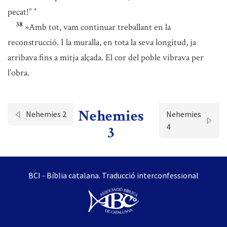
pecat!”
*
38
»Amb tot, vam continuar treballant en la
reconstrucció. I la muralla, en tota la seva longitud, ja
arribava fins a mitja alçada. El cor del poble vibrava per
l’obra.
Nehemies
Nehemies 2
Nehemies
4
3
BCI - Bíblia catalana. Traducció interconfessional