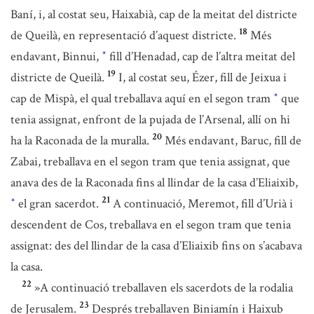
Baní, i, al costat seu, Haixabià, cap de la meitat del districte
18
de Queilà, en representació d’aquest districte.
Més
endavant, Binnui,
fill d’Henadad, cap de l’altra meitat del
*
19
districte de Queilà.
I, al costat seu, Ézer, fill de Jeixua i
cap de Mispà, el qual treballava aquí en el segon tram
que
*
tenia assignat, enfront de la pujada de l’Arsenal, allí on hi
20
ha la Raconada de la muralla.
Més endavant, Baruc, fill de
Zabai, treballava en el segon tram que tenia assignat, que
anava des de la Raconada fins al llindar de la casa d’Eliaixib,
21
el gran sacerdot.
A continuació, Meremot, fill d’Urià i
*
descendent de Cos, treballava en el segon tram que tenia
assignat: des del llindar de la casa d’Eliaixib fins on s’acabava
la casa.
22
»A continuació treballaven els sacerdots de la rodalia
23
de Jerusalem.
Després treballaven Biniamín i Haixub