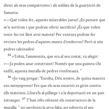
dient als seus compatriotes i als soldats de la guarnició de
Samaria:
»—Què volen fer, aquests miserables jueus? ¿Es pensen que
se’n sortiran i que podran oferir sacrificis? ¿És que volen
tenir-ho tot llest avui mateix? Per ventura podran fer
reviure les pedres d’aquests munts d’enderroc? Però si són
pedres calcinades!
35
»Tobià, l’ammonita, que era al seu costat, va afegir:
»—Ja poden anar construint! Només que una guineu s’hi
enfili, aquesta muralla de pedres s’enfonsarà.
*
36
»Jo vaig pregar: “Escolta, Déu nostre, de quina manera
ens menyspreen! Fes que els seus escarnis es girin contra
ells mateixos. Lliura’ls al pillatge i a la deportació en un país
37
estranger.
T’han ofès ofenent els constructors de la
muralla:
no perdonis la seva falta, no esborris el seu
*