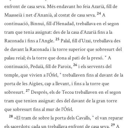
enfront de casa seva. Més endavant ho feia Azarià, fill de
24
Maasseià i net d’Ananià, al costat de casa seva.
A
continuació, Binnui, fill d’Henadad, treballava en el segon
tram que tenia assignat: des de la casa d’Azarià fins a la
25
Raconada i fins a l’Angle.
Palal, fill d’Uzai, treballava des
de davant la Raconada i la torre superior que sobresurt del
palau reial; és la torre que dona al pati de la presó.
A
*
26
continuació, Pedaià, fill de Paroix,
i els servents del
temple, que vivien a l’Ófel,
treballaven fins al davant de la
*
porta de les Aigües, cap a llevant, i fins a la torre que
27
sobresurt.
Després, els de Tecoa treballaven en el segon
tram que tenien assignat: des del davant de la gran torre
que sobresurt fins al mur de l’Ófel.
28
»El tram de sobre la porta dels Cavalls,
el van reparar
*
29
els sacerdots: cada un treballava enfront de casa seva.
A