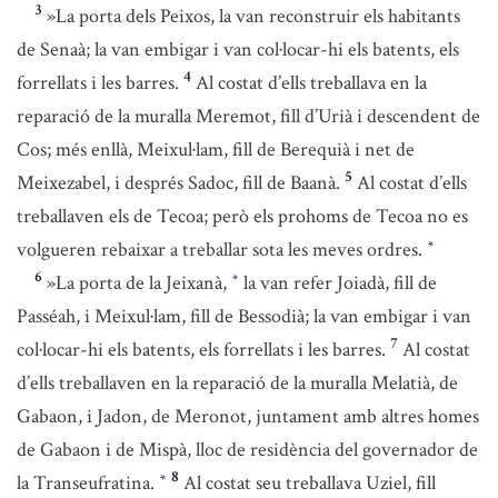
3
»La porta dels Peixos, la van reconstruir els habitants
de Senaà; la van embigar i van col·locar-hi els batents, els
4
forrellats i les barres.
Al costat d’ells treballava en la
reparació de la muralla Meremot, fill d’Urià i descendent de
Cos; més enllà, Meixul·lam, fill de Berequià i net de
5
Meixezabel, i després Sadoc, fill de Baanà.
Al costat d’ells
treballaven els de Tecoa; però els prohoms de Tecoa no es
volgueren rebaixar a treballar sota les meves ordres.
*
6
»La porta de la Jeixanà,
la van refer Joiadà, fill de
*
Passéah, i Meixul·lam, fill de Bessodià; la van embigar i van
7
col·locar-hi els batents, els forrellats i les barres.
Al costat
d’ells treballaven en la reparació de la muralla Melatià, de
Gabaon, i Jadon, de Meronot, juntament amb altres homes
de Gabaon i de Mispà, lloc de residència del governador de
8
la Transeufratina.
Al costat seu treballava Uziel, fill
*