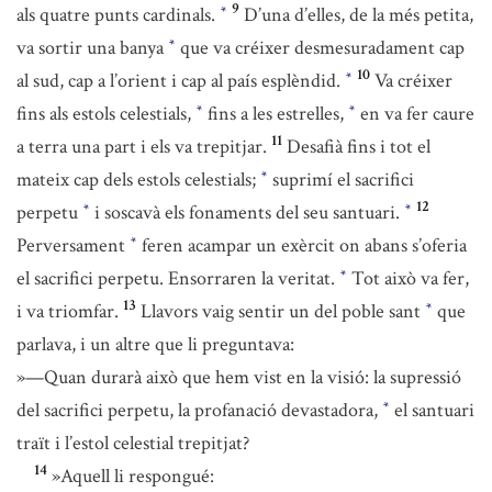
9
als quatre punts cardinals.
D’una d’elles, de la més petita,
*
va sortir una banya
que va créixer desmesuradament cap
*
10
al sud, cap a l’orient i cap al país esplèndid.
Va créixer
*
fins als estols celestials,
fins a les estrelles,
en va fer caure
*
*
11
a terra una part i els va trepitjar.
Desafià fins i tot el
mateix cap dels estols celestials;
suprimí el sacrifici
*
12
perpetu
i soscavà els fonaments del seu santuari.
*
*
Perversament
feren acampar un exèrcit on abans s’oferia
*
el sacrifici perpetu. Ensorraren la veritat.
Tot això va fer,
*
13
i va triomfar.
Llavors vaig sentir un del poble sant
que
*
parlava, i un altre que li preguntava:
»—Quan durarà això que hem vist en la visió: la supressió
del sacrifici perpetu, la profanació devastadora,
el santuari
*
traït i l’estol celestial trepitjat?
14
»Aquell li respongué: