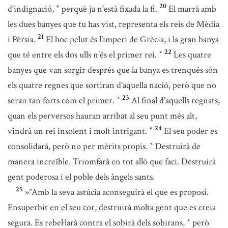
20
d’indignació,
perquè ja n’està fixada la fi.
El marrà amb
*
les dues banyes que tu has vist, representa els reis de Mèdia
21
i Pèrsia.
El boc pelut és l’imperi de Grècia, i la gran banya
22
que té entre els dos ulls n’és el primer rei.
Les quatre
*
banyes que van sorgir després que la banya es trenqués són
els quatre regnes que sortiran d’aquella nació, però que no
23
seran tan forts com el primer.
Al final d’aquells regnats,
*
quan els perversos hauran arribat al seu punt més alt,
24
vindrà un rei insolent i molt intrigant.
El seu poder es
*
consolidarà, però no per mèrits propis.
Destruirà de
*
manera increïble. Triomfarà en tot allò que faci. Destruirà
gent poderosa i el poble dels àngels sants.
25
»”Amb la seva astúcia aconseguirà el que es proposi.
Ensuperbit en el seu cor, destruirà molta gent que es creia
segura. Es rebel·larà contra el sobirà dels sobirans,
però
*