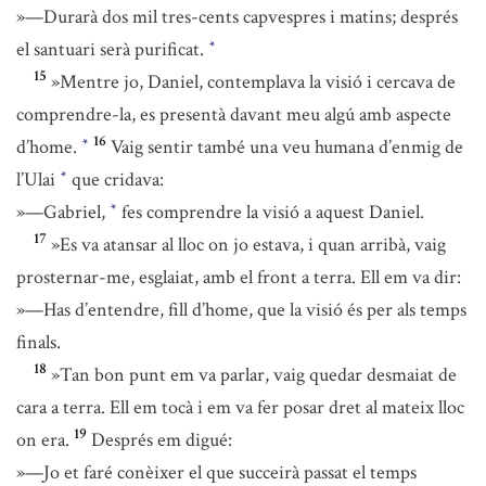
»—Durarà dos mil tres-cents capvespres i matins; després
el santuari serà purificat.
*
15
»Mentre jo, Daniel, contemplava la visió i cercava de
comprendre-la, es presentà davant meu algú amb aspecte
16
d’home.
Vaig sentir també una veu humana d’enmig de
*
l’Ulai
que cridava:
*
»—Gabriel,
fes comprendre la visió a aquest Daniel.
*
17
»Es va atansar al lloc on jo estava, i quan arribà, vaig
prosternar-me, esglaiat, amb el front a terra. Ell em va dir:
»—Has d’entendre, fill d’home, que la visió és per als temps
finals.
18
»Tan bon punt em va parlar, vaig quedar desmaiat de
cara a terra. Ell em tocà i em va fer posar dret al mateix lloc
19
on era.
Després em digué:
»—Jo et faré conèixer el que succeirà passat el temps