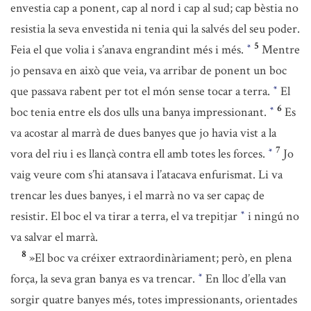
envestia cap a ponent, cap al nord i cap al sud; cap bèstia no
resistia la seva envestida ni tenia qui la salvés del seu poder.
5
Feia el que volia i s’anava engrandint més i més.
Mentre
*
jo pensava en això que veia, va arribar de ponent un boc
que passava rabent per tot el món sense tocar a terra.
El
*
6
boc tenia entre els dos ulls una banya impressionant.
Es
*
va acostar al marrà de dues banyes que jo havia vist a la
7
vora del riu i es llançà contra ell amb totes les forces.
Jo
*
vaig veure com s’hi atansava i l’atacava enfurismat. Li va
trencar les dues banyes, i el marrà no va ser capaç de
resistir. El boc el va tirar a terra, el va trepitjar
i ningú no
*
va salvar el marrà.
8
»El boc va créixer extraordinàriament; però, en plena
força, la seva gran banya es va trencar.
En lloc d’ella van
*
sorgir quatre banyes més, totes impressionants, orientades