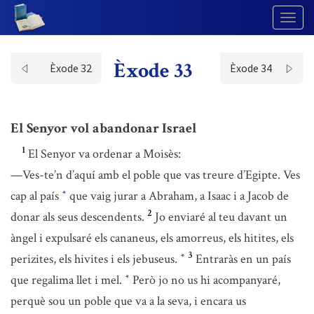
Togg
Navig
Èxode 33
Èxode 32
Èxode 34
El Senyor vol abandonar Israel
1
El Senyor va ordenar a Moisès:
—Ves-te’n d’aquí amb el poble que vas treure d’Egipte. Ves
cap al país
que vaig jurar a Abraham, a Isaac i a Jacob de
*
2
donar als seus descendents.
Jo enviaré al teu davant un
àngel i expulsaré els cananeus, els amorreus, els hitites, els
3
perizites, els hivites i els jebuseus.
Entraràs en un país
*
que regalima llet i mel.
Però jo no us hi acompanyaré,
*
perquè sou un poble que va a la seva, i encara us