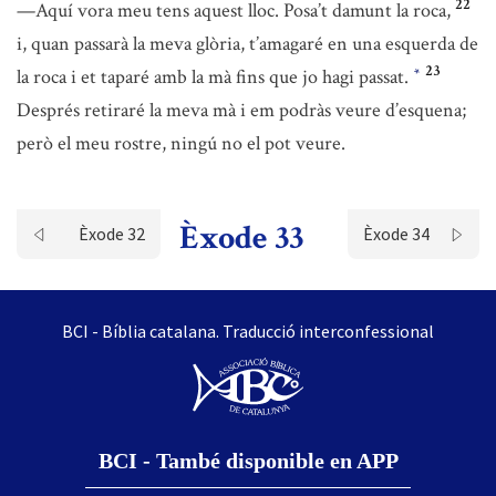
22
—Aquí vora meu tens aquest lloc. Posa’t damunt la roca,
i, quan passarà la meva glòria, t’amagaré en una esquerda de
23
la roca i et taparé amb la mà fins que jo hagi passat.
*
Després retiraré la meva mà i em podràs veure d’esquena;
però el meu rostre, ningú no el pot veure.
Èxode 33
Èxode 32
Èxode 34
BCI - Bíblia catalana. Traducció interconfessional
BCI - També disponible en APP