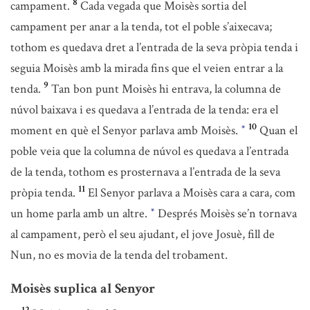
8
campament.
Cada vegada que Moisès sortia del
campament per anar a la tenda, tot el poble s’aixecava;
tothom es quedava dret a l’entrada de la seva pròpia tenda i
seguia Moisès amb la mirada fins que el veien entrar a la
9
tenda.
Tan bon punt Moisès hi entrava, la columna de
núvol baixava i es quedava a l’entrada de la tenda: era el
10
moment en què el Senyor parlava amb Moisès.
Quan el
*
poble veia que la columna de núvol es quedava a l’entrada
de la tenda, tothom es prosternava a l’entrada de la seva
11
pròpia tenda.
El Senyor parlava a Moisès cara a cara, com
un home parla amb un altre.
Després Moisès se’n tornava
*
al campament, però el seu ajudant, el jove Josuè, fill de
Nun, no es movia de la tenda del trobament.
Moisès suplica al Senyor