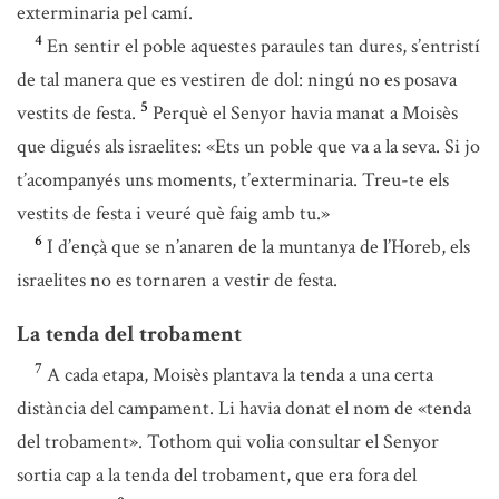
exterminaria pel camí.
4
En sentir el poble aquestes paraules tan dures, s’entristí
de tal manera que es vestiren de dol: ningú no es posava
5
vestits de festa.
Perquè el Senyor havia manat a Moisès
que digués als israelites: «Ets un poble que va a la seva. Si jo
t’acompanyés uns moments, t’exterminaria. Treu-te els
vestits de festa i veuré què faig amb tu.»
6
I d’ençà que se n’anaren de la muntanya de l’Horeb, els
israelites no es tornaren a vestir de festa.
La tenda del trobament
7
A cada etapa, Moisès plantava la tenda a una certa
distància del campament. Li havia donat el nom de «tenda
del trobament». Tothom qui volia consultar el Senyor
sortia cap a la tenda del trobament, que era fora del