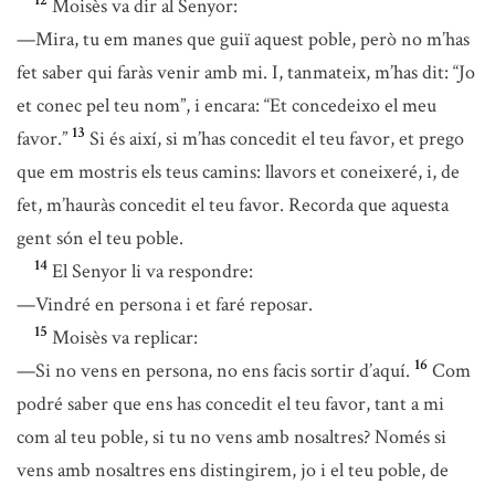
12
Moisès va dir al Senyor:
—Mira, tu em manes que guiï aquest poble, però no m’has
fet saber qui faràs venir amb mi. I, tanmateix, m’has dit: “Jo
et conec pel teu nom”, i encara: “Et concedeixo el meu
13
favor.”
Si és així, si m’has concedit el teu favor, et prego
que em mostris els teus camins: llavors et coneixeré, i, de
fet, m’hauràs concedit el teu favor. Recorda que aquesta
gent són el teu poble.
14
El Senyor li va respondre:
—Vindré en persona i et faré reposar.
15
Moisès va replicar:
16
—Si no vens en persona, no ens facis sortir d’aquí.
Com
podré saber que ens has concedit el teu favor, tant a mi
com al teu poble, si tu no vens amb nosaltres? Només si
vens amb nosaltres ens distingirem, jo i el teu poble, de