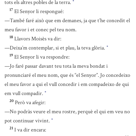
tots els altres pobles de la terra.
*
17
El Senyor li respongué:
—També faré això que em demanes, ja que t’he concedit el
meu favor i et conec pel teu nom.
18
Llavors Moisès va dir:
—Deixa’m contemplar, si et plau, la teva glòria.
*
19
El Senyor li va respondre:
—Jo faré passar davant teu tota la meva bondat i
pronunciaré el meu nom, que és “el Senyor”. Jo concedeixo
el meu favor a qui el vull concedir i em compadeixo de qui
em vull compadir.
*
20
Però va afegir:
—No podràs veure el meu rostre, perquè el qui em veu no
pot continuar vivint.
*
21
I va dir encara: