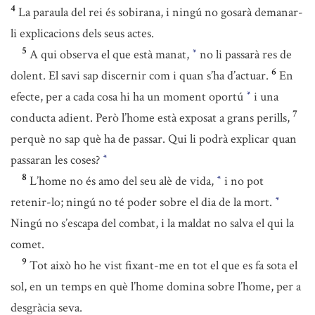
4
La paraula del rei és sobirana, i ningú no gosarà demanar-
li explicacions dels seus actes.
5
A qui observa el que està manat,
no li passarà res de
*
6
dolent. El savi sap discernir com i quan s’ha d’actuar.
En
efecte, per a cada cosa hi ha un moment oportú
i una
*
7
conducta adient. Però l’home està exposat a grans perills,
perquè no sap què ha de passar. Qui li podrà explicar quan
passaran les coses?
*
8
L’home no és amo del seu alè de vida,
i no pot
*
retenir-lo; ningú no té poder sobre el dia de la mort.
*
Ningú no s’escapa del combat, i la maldat no salva el qui la
comet.
9
Tot això ho he vist fixant-me en tot el que es fa sota el
sol, en un temps en què l’home domina sobre l’home, per a
desgràcia seva.