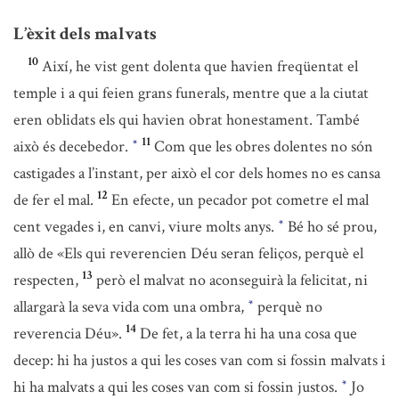
L’èxit dels malvats
10
Així, he vist gent dolenta que havien freqüentat el
temple i a qui feien grans funerals, mentre que a la ciutat
eren oblidats els qui havien obrat honestament. També
11
això és decebedor.
Com que les obres dolentes no són
*
castigades a l’instant, per això el cor dels homes no es cansa
12
de fer el mal.
En efecte, un pecador pot cometre el mal
cent vegades i, en canvi, viure molts anys.
Bé ho sé prou,
*
allò de «Els qui reverencien Déu seran feliços, perquè el
13
respecten,
però el malvat no aconseguirà la felicitat, ni
allargarà la seva vida com una ombra,
perquè no
*
14
reverencia Déu».
De fet, a la terra hi ha una cosa que
decep: hi ha justos a qui les coses van com si fossin malvats i
hi ha malvats a qui les coses van com si fossin justos.
Jo
*