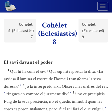
Togg
Navig
Cohèlet
Cohèlet
Cohèlet
(Eclesiastès)
(Eclesiastès)
(Eclesiastès)
7
9
8
El savi davant el poder
1
Qui hi ha com el savi? Qui sap interpretar la dita: «La
saviesa il·lumina el rostre de l’home i transforma la seva
2
duresa»?
Jo la interpreto així: Observa les ordres del rei,
*
3
tingues en compte el jurament diví
i no et precipitis.
*
*
Fuig de la seva presència, no et quedis immòbil quan les
coses es posen malament, perquè el rei farà el que vulgui.
*