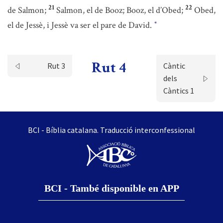
21
22
de Salmon;
Salmon, el de Booz; Booz, el d’Obed;
Obed,
el de Jessè, i Jessè va ser el pare de David.
*
Rut 4
Rut 3
Càntic
dels
Càntics 1
BCI - Bíblia catalana. Traducció interconfessional
BCI - També disponible en APP