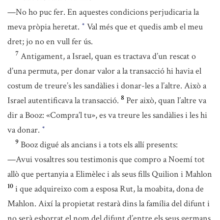
—No ho puc fer. En aquestes condicions perjudicaria la
meva pròpia heretat.
Val més que et quedis amb el meu
*
dret; jo no en vull fer ús.
7
Antigament, a Israel, quan es tractava d’un rescat o
d’una permuta, per donar valor a la transacció hi havia el
costum de treure’s les sandàlies i donar-les a l’altre. Això a
8
Israel autentificava la transacció.
Per això, quan l’altre va
dir a Booz: «Compra’l tu», es va treure les sandàlies i les hi
va donar.
*
9
Booz digué als ancians i a tots els allí presents:
—Avui vosaltres sou testimonis que compro a Noemí tot
allò que pertanyia a Elimèlec i als seus fills Quilion i Mahlon
10
i que adquireixo com a esposa Rut, la moabita, dona de
Mahlon. Així la propietat restarà dins la família del difunt i
no serà esborrat el nom del difunt d’entre els seus germans