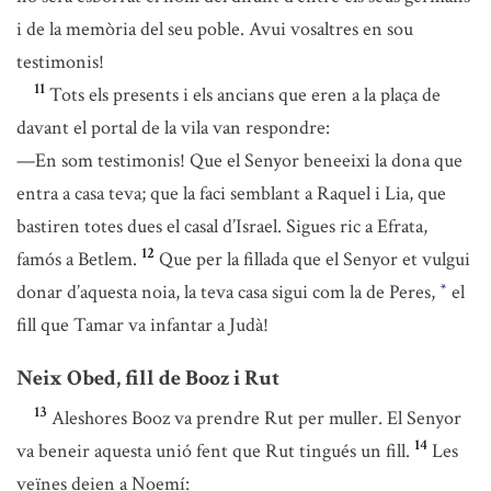
i de la memòria del seu poble. Avui vosaltres en sou
testimonis!
11
Tots els presents i els ancians que eren a la plaça de
davant el portal de la vila van respondre:
—En som testimonis! Que el Senyor beneeixi la dona que
entra a casa teva; que la faci semblant a Raquel i Lia, que
bastiren totes dues el casal d’Israel. Sigues ric a Efrata,
12
famós a Betlem.
Que per la fillada que el Senyor et vulgui
donar d’aquesta noia, la teva casa sigui com la de Peres,
el
*
fill que Tamar va infantar a Judà!
Neix Obed, fill de Booz i Rut
13
Aleshores Booz va prendre Rut per muller. El Senyor
14
va beneir aquesta unió fent que Rut tingués un fill.
Les
veïnes deien a Noemí: