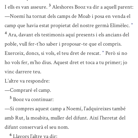
3
I ells es van asseure.
Aleshores Booz va dir a aquell parent:
—Noemí ha tornat dels camps de Moab i posa en venda el
camp que havia estat propietat del nostre germà Elimèlec.
*
4
Ara, davant els testimonis aquí presents i els ancians del
poble, vull fer-t’ho saber i proposar-te que el compris.
Exerceix, doncs, si vols, el teu dret de rescat.
Però si no
*
ho vols fer, m’ho dius. Aquest dret et toca a tu primer; jo
vinc darrere teu.
L’altre va respondre:
—Compraré el camp.
5
Booz va continuar:
—Si compres aquest camp a Noemí, l’adquireixes també
amb Rut, la moabita, muller del difunt. Així l’heretat del
difunt conservarà el seu nom.
6
Llavors l’altre va dir: