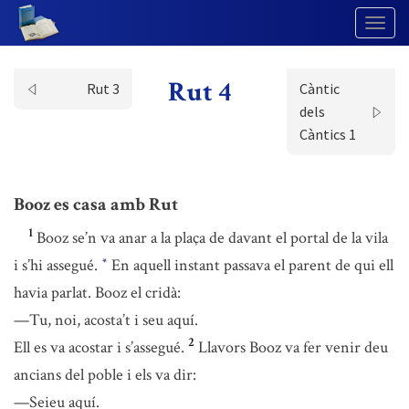
Togg
Navig
Rut 4
Rut 3
Càntic
dels
Càntics 1
Booz es casa amb Rut
1
Booz se’n va anar a la plaça de davant el portal de la vila
i s’hi assegué.
En aquell instant passava el parent de qui ell
*
havia parlat. Booz el cridà:
—Tu, noi, acosta’t i seu aquí.
2
Ell es va acostar i s’assegué.
Llavors Booz va fer venir deu
ancians del poble i els va dir:
—Seieu aquí.