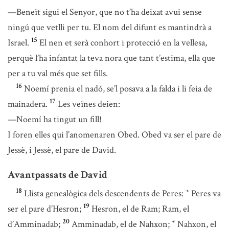
—Beneït sigui el Senyor, que no t’ha deixat avui sense
ningú que vetlli per tu. El nom del difunt es mantindrà a
15
Israel.
El nen et serà conhort i protecció en la vellesa,
perquè l’ha infantat la teva nora que tant t’estima, ella que
per a tu val més que set fills.
16
Noemí prenia el nadó, se’l posava a la falda i li feia de
17
mainadera.
Les veïnes deien:
—Noemí ha tingut un fill!
I foren elles qui l’anomenaren Obed. Obed va ser el pare de
Jessè, i Jessè, el pare de David.
Avantpassats de David
18
Llista genealògica dels descendents de Peres:
Peres va
*
19
ser el pare d’Hesron;
Hesron, el de Ram; Ram, el
20
d’Amminadab;
Amminadab, el de Nahxon;
Nahxon, el
*