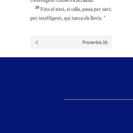
l’intel·ligent conserva la calma.
28
Fins el neci, si calla, passa per savi;
per intel·ligent, qui tanca els llavis.
*
Proverbis 16