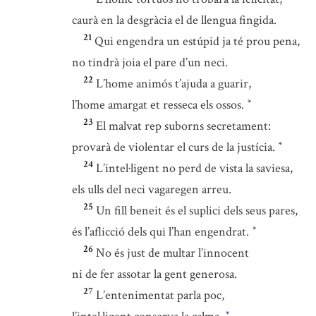
caurà en la desgràcia el de llengua fingida.
21
Qui engendra un estúpid ja té prou pena,
no tindrà joia el pare d’un neci.
22
L’home animós t’ajuda a guarir,
l’home amargat et resseca els ossos.
*
23
El malvat rep suborns secretament:
provarà de violentar el curs de la justícia.
*
24
L’intel·ligent no perd de vista la saviesa,
els ulls del neci vagaregen arreu.
25
Un fill beneit és el suplici dels seus pares,
és l’aflicció dels qui l’han engendrat.
*
26
No és just de multar l’innocent
ni de fer assotar la gent generosa.
27
L’entenimentat parla poc,
*