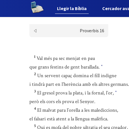
Llegir la Bíblia
Cercador av
Proverbis 16
1
Val més pa sec menjat en pau
que grans festins de gent barallada.
*
2
Un servent capaç domina el fill indigne
i tindrà part en l’herència amb els altres germans.
3
El gresol prova la plata, i la fornal, l’or,
*
però els cors els prova el Senyor.
4
El malvat para l’orella a les malediccions,
el falsari està atent a la llengua malèfica.
5
Qui es mofa del pobre ultratja el seu creador,