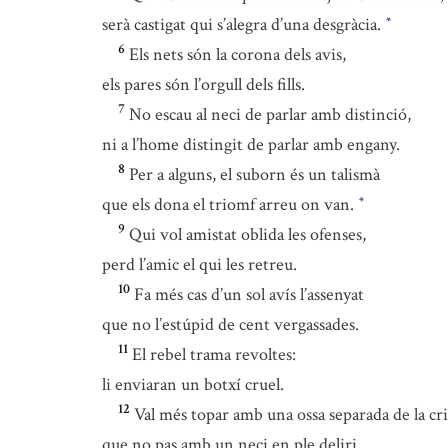
serà castigat qui s’alegra d’una desgràcia.
*
6
Els nets són la corona dels avis,
els pares són l’orgull dels fills.
7
No escau al neci de parlar amb distinció,
ni a l’home distingit de parlar amb engany.
8
Per a alguns, el suborn és un talismà
que els dona el triomf arreu on van.
*
9
Qui vol amistat oblida les ofenses,
perd l’amic el qui les retreu.
10
Fa més cas d’un sol avís l’assenyat
que no l’estúpid de cent vergassades.
11
El rebel trama revoltes:
li enviaran un botxí cruel.
12
Val més topar amb una ossa separada de la cr
que no pas amb un neci en ple deliri.