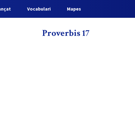
ançat
Vocabulari
Mapes
Proverbis 17