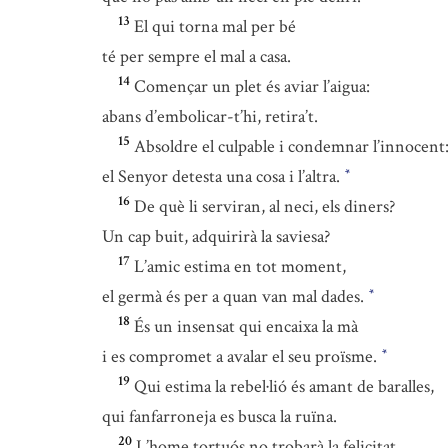
13
El qui torna mal per bé
té per sempre el mal a casa.
14
Començar un plet és aviar l’aigua:
abans d’embolicar-t’hi, retira’t.
15
Absoldre el culpable i condemnar l’innocent
el Senyor detesta una cosa i l’altra.
*
16
De què li serviran, al neci, els diners?
Un cap buit, adquirirà la saviesa?
17
L’amic estima en tot moment,
el germà és per a quan van mal dades.
*
18
És un insensat qui encaixa la mà
i es compromet a avalar el seu proïsme.
*
19
Qui estima la rebel·lió és amant de baralles,
qui fanfarroneja es busca la ruïna.
20
L’home tortuós no trobarà la felicitat,