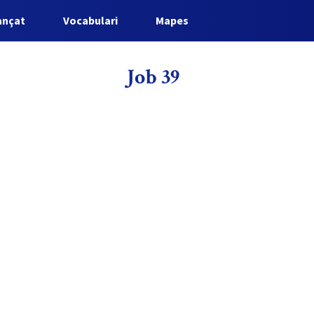
ançat
Vocabulari
Mapes
Job 39