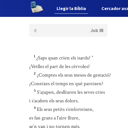
Llegir la Bíblia
Cercador av
Job 38
1
¿Saps quan crien els isards?
*
¿Vetlles el part de les cérvoles?
2
¿Comptes els seus mesos de gestació?
¿Coneixes el temps en què pareixen?
3
S’ajupen, deslliuren les seves cries
i s’acaben els seus dolors.
4
Els seus petits s’enforteixen,
es fan grans a l’aire lliure,
se’n van i no tornen més.