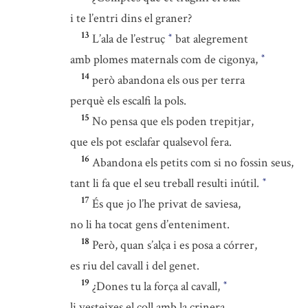
i te l’entri dins el graner?
13
L’ala de l’estruç
bat alegrement
*
amb plomes maternals com de cigonya,
*
14
però abandona els ous per terra
perquè els escalfi la pols.
15
No pensa que els poden trepitjar,
que els pot esclafar qualsevol fera.
16
Abandona els petits com si no fossin seus,
tant li fa que el seu treball resulti inútil.
*
17
És que jo l’he privat de saviesa,
no li ha tocat gens d’enteniment.
18
Però, quan s’alça i es posa a córrer,
es riu del cavall i del genet.
19
¿Dones tu la força al cavall,
*
li vesteixes el coll amb la crinera,