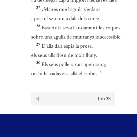
i a desplegar cap a migjorn les seves ales?
27
¿Manes que l’àguila s’enlairi
i posi el seu niu a dalt dels cims?
28
Basteix la seva llar damunt les roques,
sobre una agulla de muntanya inaccessible.
29
D’allà dalt espia la presa,
els seus ulls fiten de molt lluny.
30
Els seus pollets xarrupen sang;
on hi ha cadàvers, allà el trobes.
*
Job 38