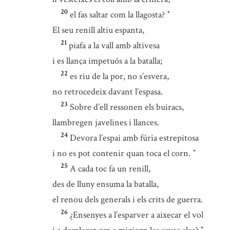
20
el fas saltar com la llagosta?
*
El seu renill altiu espanta,
21
piafa a la vall amb altivesa
i es llança impetuós a la batalla;
22
es riu de la por, no s’esvera,
no retrocedeix davant l’espasa.
23
Sobre d’ell ressonen els buiracs,
llambregen javelines i llances.
24
Devora l’espai amb fúria estrepitosa
i no es pot contenir quan toca el corn.
*
25
A cada toc fa un renill,
des de lluny ensuma la batalla,
el renou dels generals i els crits de guerra.
26
¿Ensenyes a l’esparver a aixecar el vol
*