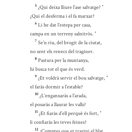
5
¿Qui deixa lliure l’ase salvatge?
*
¿Qui el desferma i el fa marxar?
6
Li he dat l’estepa per casa,
campa en un terreny salnitrós.
*
7
Se’n riu, del brogit de la ciutat,
no sent els renecs del traginer.
8
Pastura per la muntanya,
hi busca tot el que és verd.
9
¿Et voldrà servir el bou salvatge,
*
el faràs dormir a l’estable?
10
¿L’enganxaràs a l’arada,
el posaràs a llaurar les valls?
11
¿Et fiaràs d’ell perquè és fort,
*
li confiaràs les teves feines?
12
¿Comptes que et tragini el blat