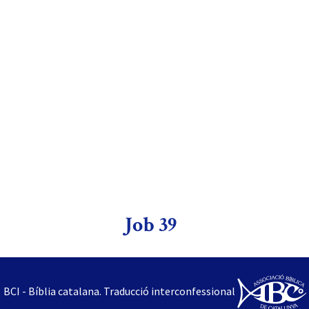
Job 39
BCI - Bíblia catalana. Traducció interconfessional