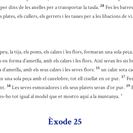
28
per dins de les anelles per a transportar la taula.
Fes les barres
plates, els cullers, els gerrets i les tasses per a les libacions de vi
u, la tija, els poms, els calzes i les flors, formaran una sola peça.
n forma d’ametlla, amb els calzes i les flors. Així seran les sis b
35
’ametlla, amb els seus calzes i les seves flors:
un calze sota ca
37
n una sola peça amb el canelobre, tot ell cisellat en or pur.
Fes
38
39
nt.
Les seves esmocadores i els seus platets seran d’or pur.
fes-ho tot igual al model que et mostro aquí a la muntanya.
*
Èxode 25