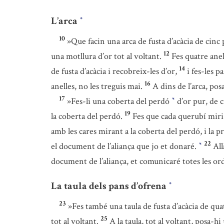
L’arca
*
10
»Que facin una arca de fusta d’acàcia de cinc 
12
una motllura d’or tot al voltant.
Fes quatre anell
14
de fusta d’acàcia i recobreix-les d’or,
i fes-les p
16
anelles, no les treguis mai.
A dins de l’arca, po
17
»Fes-li una coberta del perdó
d’or pur, de c
*
19
la coberta del perdó.
Fes que cada querubí miri 
amb les cares mirant a la coberta del perdó, i la p
22
el document de l’aliança que jo et donaré.
All
*
document de l’aliança, et comunicaré totes les ord
La taula dels pans d’ofrena
*
23
»Fes també una taula de fusta d’acàcia de qua
25
tot al voltant.
A la taula, tot al voltant, posa-h