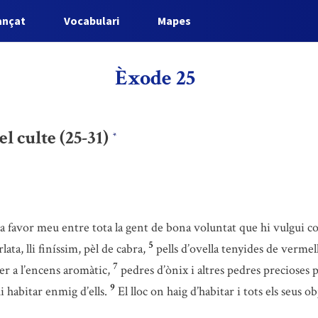
ançat
Vocabulari
Mapes
Èxode 25
el culte (25-31)
*
 a favor meu entre tota la gent de bona voluntat que hi vulgui c
5
ata, lli finíssim, pèl de cabra,
pells d’ovella tenyides de vermel
7
per a l’encens aromàtic,
pedres d’ònix i altres pedres precioses p
9
i habitar enmig d’ells.
El lloc on haig d’habitar i tots els seus o