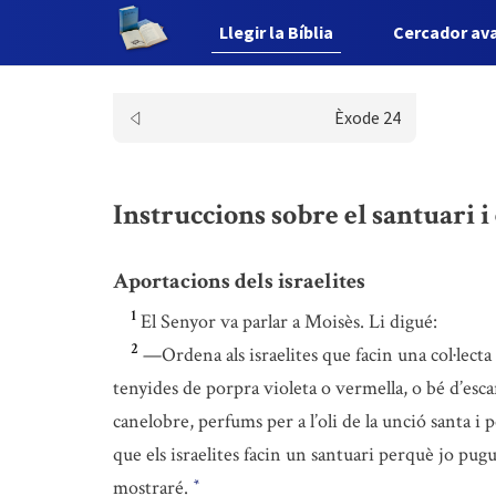
Llegir la Bíblia
Cercador av
Èxode 24
Instruccions sobre el santuari i 
Aportacions dels israelites
1
El Senyor va parlar a Moisès. Li digué:
2
—Ordena als israelites que facin una col·lecta
tenyides de porpra violeta o vermella, o bé d’escarl
canelobre, perfums per a l’oli de la unció santa i 
que els israelites facin un santuari perquè jo pugu
mostraré.
*