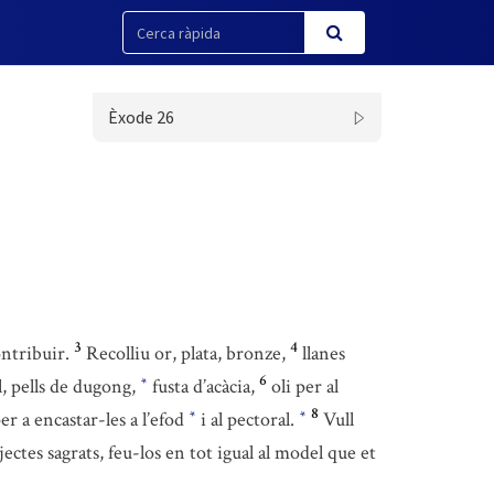
Èxode 26
3
4
ontribuir.
Recolliu or, plata, bronze,
llanes
6
l, pells de dugong,
fusta d’acàcia,
oli per al
*
8
er a encastar-les a l’efod
i al pectoral.
Vull
*
*
bjectes sagrats, feu-los en tot igual al model que et