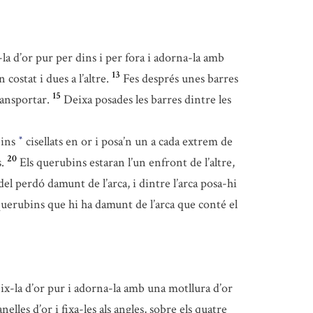
la d’or pur per dins i per fora i adorna-la amb
13
 costat i dues a l’altre.
Fes després unes barres
15
transportar.
Deixa posades les barres dintre les
bins
cisellats en or i posa’n un a cada extrem de
*
20
.
Els querubins estaran l’un enfront de l’altre,
del perdó damunt de l’arca, i dintre l’arca posa-hi
 querubins que hi ha damunt de l’arca que conté el
x-la d’or pur i adorna-la amb una motllura d’or
nelles d’or i fixa-les als angles, sobre els quatre