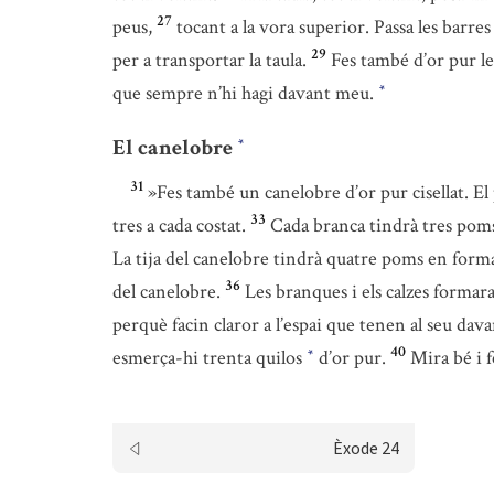
27
peus,
tocant a la vora superior. Passa les barres 
29
per a transportar la taula.
Fes també d’or pur les 
que sempre n’hi hagi davant meu.
*
El canelobre
*
31
»Fes també un canelobre d’or pur cisellat. El pe
33
tres a cada costat.
Cada branca tindrà tres poms e
La tija del canelobre tindrà quatre poms en forma d
36
del canelobre.
Les branques i els calzes formara
perquè facin claror a l’espai que tenen al seu dava
40
esmerça-hi trenta quilos
d’or pur.
Mira bé i 
*
Èxode 24