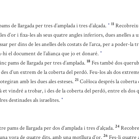
11
pams de llargada per tres d’amplada i tres d’alçada.
Recobreix-
*
es d’or i fixa-les als seus quatre angles inferiors, dues anelles a un
assar per dins de les anelles dels costats de l’arca, per a poder-la 
sa-hi el document de l’aliança que jo et donaré.
*
18
inc pams de llargada per tres d’amplada.
Fes també dos queru
des d’un extrem de la coberta del perdó. Feu-los als dos extrems
21
rotegiran amb les dues ales esteses.
Col·loca després la coberta 
à et vindré a trobar, i des de la coberta del perdó, entre els dos
res destinades als israelites.
*
24
tre pams de llargada per dos d’amplada i tres d’alçada.
Recobrei
26
i una vora de quatre dits, amb una motllura d’or.
Fes-li quatre a