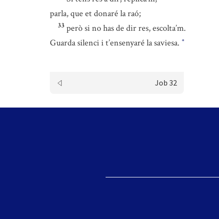
parla, que et donaré la raó;
33
però si no has de dir res, escolta’m.
Guarda silenci i t’ensenyaré la saviesa.
*
Job 32