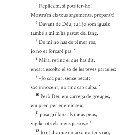
5
Replica’m, si pots fer-ho!
Mostra’m els teus arguments, prepara’t!
6
Davant de Déu, tu i jo som iguals:
també a mi m’ha pastat del fang.
7
De mi no has de témer res,
jo no et forçaré pas.
*
8
Mira, retinc el que has dit,
encara escolto el so de les teves paraules:
9
«Jo soc pur, sense pecat;
soc innocent, no tinc cap culpa.
*
10
Però Déu em carrega de greuges,
em pren per enemic seu,
11
posa grillons als meus peus,
vigila tots els meus passos.»
*
12
Jo et dic que en això no tens raó,