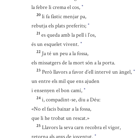
la febre li crema el cos,
*
20
li fa fàstic menjar pa,
rebutja els plats preferits;
*
21
es queda amb la pell i l’os,
és un esquelet vivent.
*
22
Ja té un peu a la fossa,
els missatgers de la mort són a la porta.
23
Però llavors a favor d’ell intervé un àngel,
*
un entre els mil que ens ajuden
i ensenyen el bon camí,
*
24
i, compadint-se, diu a Déu:
«No el facis baixar a la fossa,
que li he trobat un rescat.»
25
Llavors la seva carn recobra el vigor,
retorna als anys de joventut.
*