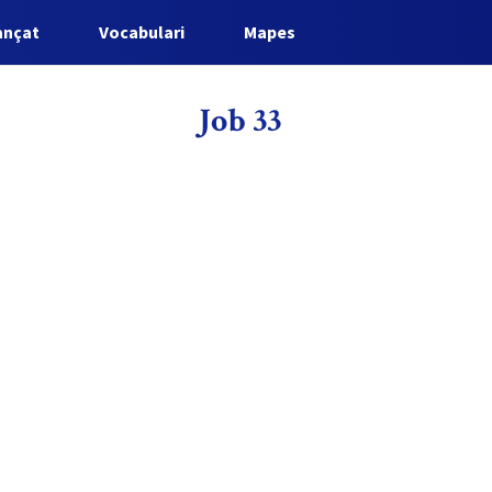
ançat
Vocabulari
Mapes
Job 33