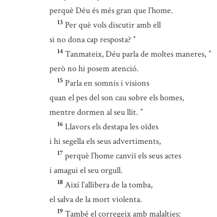
perquè Déu és més gran que l’home.
13
Per què vols discutir amb ell
si no dona cap resposta?
*
14
Tanmateix, Déu parla de moltes maneres,
*
però no hi posem atenció.
15
Parla en somnis i visions
quan el pes del son cau sobre els homes,
mentre dormen al seu llit.
*
16
Llavors els destapa les oïdes
i hi segella els seus advertiments,
17
perquè l’home canviï els seus actes
i amagui el seu orgull.
18
Així l’allibera de la tomba,
el salva de la mort violenta.
19
També el corregeix amb malalties: