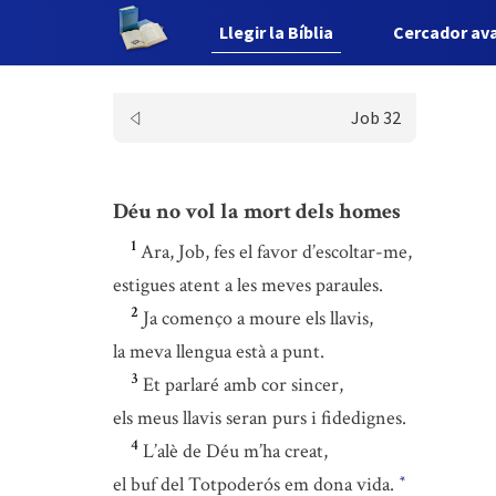
Llegir la Bíblia
Cercador av
Job 32
Déu no vol la mort dels homes
1
Ara, Job, fes el favor d’escoltar-me,
estigues atent a les meves paraules.
2
Ja començo a moure els llavis,
la meva llengua està a punt.
3
Et parlaré amb cor sincer,
els meus llavis seran purs i fidedignes.
4
L’alè de Déu m’ha creat,
el buf del Totpoderós em dona vida.
*