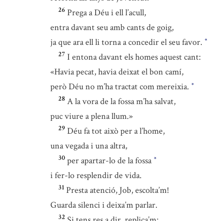
26
Prega a Déu i ell l’acull,
entra davant seu amb cants de goig,
ja que ara ell li torna a concedir el seu favor.
*
27
I entona davant els homes aquest cant:
«Havia pecat, havia deixat el bon camí,
però Déu no m’ha tractat com mereixia.
*
28
A la vora de la fossa m’ha salvat,
puc viure a plena llum.»
29
Déu fa tot això per a l’home,
una vegada i una altra,
30
per apartar-lo de la fossa
*
i fer-lo resplendir de vida.
31
Presta atenció, Job, escolta’m!
Guarda silenci i deixa’m parlar.
32
Si tens res a dir, replica’m;