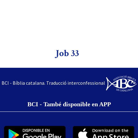
Job 33
BCI - Bíblia catalana. Traducció interconfessional
BCI - També disponible en APP