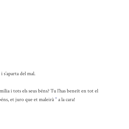
 s’aparta del mal.
amília i tots els seus béns? Tu l’has beneït en tot el
béns, et juro que et maleirà
a la cara!
*