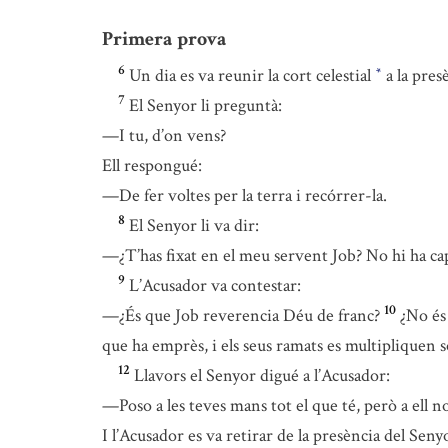
Primera prova
6
Un dia es va reunir la cort celestial
a la pres
*
7
El Senyor li preguntà:
—I tu, d’on vens?
Ell respongué:
—De fer voltes per la terra i recórrer-la.
8
El Senyor li va dir:
—¿T’has fixat en el meu servent Job? No hi ha cap 
9
L’Acusador va contestar:
10
—¿És que Job reverencia Déu de franc?
¿No és 
que ha emprès, i els seus ramats es multipliquen s
12
Llavors el Senyor digué a l’Acusador:
—Poso a les teves mans tot el que té, però a ell no
I l’Acusador es va retirar de la presència del Seny