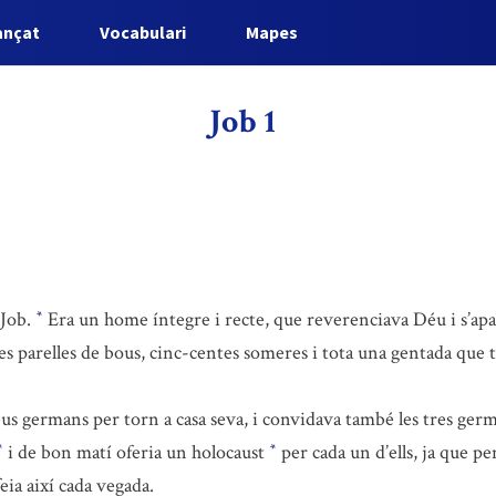
ançat
Vocabulari
Mapes
Job 1
 Job.
Era un home íntegre i recte, que reverenciava Déu i s’apa
*
tes parelles de bous, cinc-centes someres i tota una gentada que t
seus germans per torn a casa seva, i convidava també les tres ger
i de bon matí oferia un holocaust
per cada un d’ells, ja que pe
*
*
eia així cada vegada.