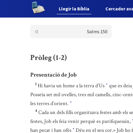
Llegir la Bíblia
Cercador av
Salms 150
Pròleg (1-2)
Presentació de Job
1
Hi havia un home a la terra d’Us
que es deia
*
Posseïa set mil ovelles, tres mil camells, cinc-cen
les terres d’orient.
*
4
Cada un dels fills organitzava festes amb els 
festes, Job els feia venir perquè es purifiquessin,
han pecat i han ofès
Déu en el seu cor.» Job ho f
*