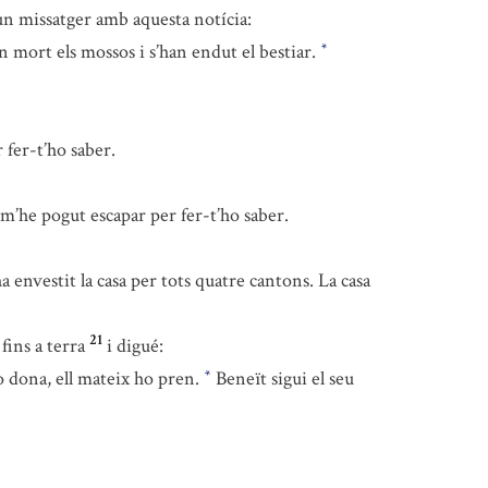
 un missatger amb aquesta notícia:
 mort els mossos i s’han endut el bestiar.
*
 fer-t’ho saber.
 m’he pogut escapar per fer-t’ho saber.
 envestit la casa per tots quatre cantons. La casa
21
fins a terra
i digué:
 dona, ell mateix ho pren.
Beneït sigui el seu
*