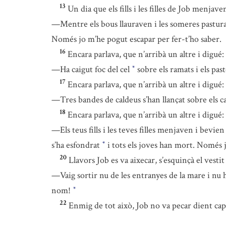
13
Un dia que els fills i les filles de Job menjav
—Mentre els bous llauraven i les someres pastur
Només jo m’he pogut escapar per fer-t’ho saber.
16
Encara parlava, que n’arribà un altre i digué:
—Ha caigut foc del cel
sobre els ramats i els pas
*
17
Encara parlava, que n’arribà un altre i digué:
—Tres bandes de caldeus s’han llançat sobre els ca
18
Encara parlava, que n’arribà un altre i digué:
—Els teus fills i les teves filles menjaven i bevie
s’ha esfondrat
i tots els joves han mort. Només j
*
20
Llavors Job es va aixecar, s’esquinçà el vesti
—Vaig sortir nu de les entranyes de la mare i nu 
nom!
*
22
Enmig de tot això, Job no va pecar dient cap