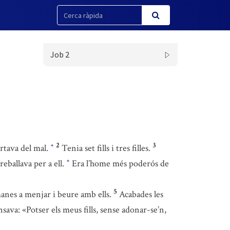
Job 2
2
3
rtava del mal.
Tenia set fills i tres filles.
*
reballava per a ell.
Era l’home més poderós de
*
5
manes a menjar i beure amb ells.
Acabades les
nsava: «Potser els meus fills, sense adonar-se’n,