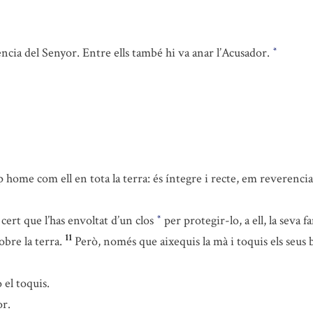
ència del Senyor. Entre ells també hi va anar l’Acusador.
*
home com ell en tota la terra: és íntegre i recte, em reverencia i
cert que l’has envoltat d’un clos
per protegir-lo, a ell, la seva f
*
11
obre la terra.
Però, només que aixequis la mà i toquis els seus 
 el toquis.
or.