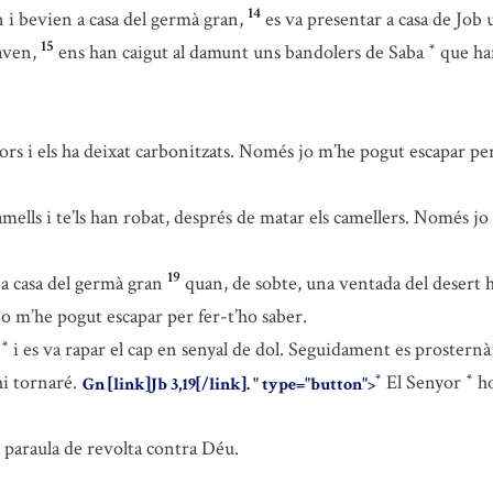
14
en i bevien a casa del germà gran,
es va presentar a casa de Job
15
aven,
ens han caigut al damunt uns bandolers de Saba
que han
*
tors i els ha deixat carbonitzats. Només jo m’he pogut escapar per
mells i te’ls han robat, després de matar els camellers. Només jo
19
n a casa del germà gran
quan, de sobte, una ventada del desert ha
o m’he pogut escapar per fer-t’ho saber.
t
i es va rapar el cap en senyal de dol. Seguidament es prosternà 
*
hi tornaré.
El Senyor
ho
*
*
Gn [link]Jb 3,19[/link]. " type="button">
 paraula de revolta contra Déu.