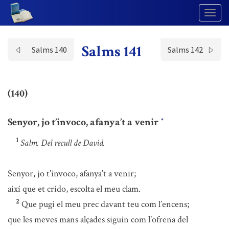
Togg
Navig
Salms 141
Salms 140
Salms 142
(140)
Senyor, jo t’invoco, afanya’t a venir
*
1
Salm. Del recull de David.
Senyor, jo t’invoco, afanya’t a venir;
així que et crido, escolta el meu clam.
2
Que pugi el meu prec davant teu com l’encens;
que les meves mans alçades siguin com l’ofrena del