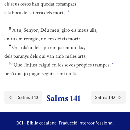
els seus ossos han quedat escampats
a la boca de la terra dels morts.
*
8
A tu, Senyor, Déu meu, giro els meus ulls,
en tu em refugio, no em deixis morir.
9
Guarda’m dels qui em paren un llaç,
dels paranys dels qui van amb males arts.
10
Que l’injust caigui en les seves pròpies trampes,
*
però que jo pugui seguir camí enllà.
Salms 141
Salms 140
Salms 142
BCI - Bíblia catalana. Traducció interconfessional