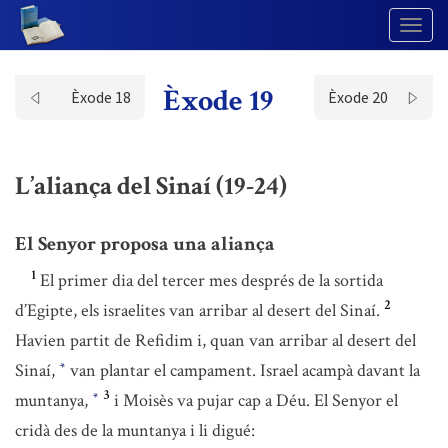
Togg
Navig
Èxode 19
Èxode 18
Èxode 20
L’aliança del Sinaí (19-24)
El Senyor proposa una aliança
1
El primer dia del tercer mes després de la sortida
2
d’Egipte, els israelites van arribar al desert del Sinaí.
Havien partit de Refidim i, quan van arribar al desert del
Sinaí,
van plantar el campament. Israel acampà davant la
*
3
muntanya,
i Moisès va pujar cap a Déu. El Senyor el
*
cridà des de la muntanya i li digué: