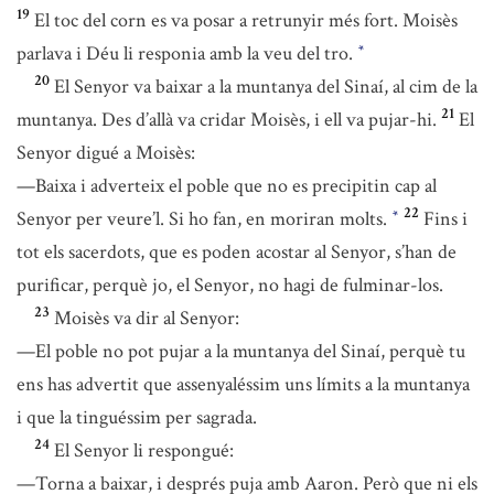
19
El toc del corn es va posar a retrunyir més fort. Moisès
parlava i Déu li responia amb la veu del tro.
*
20
El Senyor va baixar a la muntanya del Sinaí, al cim de la
21
muntanya. Des d’allà va cridar Moisès, i ell va pujar-hi.
El
Senyor digué a Moisès:
—Baixa i adverteix el poble que no es precipitin cap al
22
Senyor per veure’l. Si ho fan, en moriran molts.
Fins i
*
tot els sacerdots, que es poden acostar al Senyor, s’han de
purificar, perquè jo, el Senyor, no hagi de fulminar-los.
23
Moisès va dir al Senyor:
—El poble no pot pujar a la muntanya del Sinaí, perquè tu
ens has advertit que assenyaléssim uns límits a la muntanya
i que la tinguéssim per sagrada.
24
El Senyor li respongué:
—Torna a baixar, i després puja amb Aaron. Però que ni els