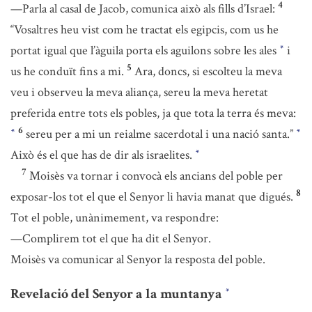
4
—Parla al casal de Jacob, comunica això als fills d’Israel:
“Vosaltres heu vist com he tractat els egipcis, com us he
portat igual que l’àguila porta els aguilons sobre les ales
i
*
5
us he conduït fins a mi.
Ara, doncs, si escolteu la meva
veu i observeu la meva aliança, sereu la meva heretat
preferida entre tots els pobles, ja que tota la terra és meva:
6
sereu per a mi un reialme sacerdotal i una nació santa.”
*
*
Això és el que has de dir als israelites.
*
7
Moisès va tornar i convocà els ancians del poble per
8
exposar-los tot el que el Senyor li havia manat que digués.
Tot el poble, unànimement, va respondre:
—Complirem tot el que ha dit el Senyor.
Moisès va comunicar al Senyor la resposta del poble.
Revelació del Senyor a la muntanya
*