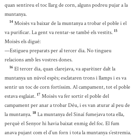
quan sentireu el toc llarg de corn, alguns podreu pujar a la
muntanya.
14
Moisès va baixar de la muntanya a trobar el poble i el
15
va purificar. La gent va rentar-se també els vestits.
Moisès els digué:
—Estigueu preparats per al tercer dia. No tingueu
relacions amb les vostres dones.
16
El tercer dia, quan clarejava, va aparèixer dalt la
muntanya un núvol espès; esclataren trons i llamps i es va
sentir un toc de corn fortíssim. Al campament, tot el poble
17
estava esglaiat.
Moisès va fer sortir el poble del
campament per anar a trobar Déu, i es van aturar al peu de
18
la muntanya.
La muntanya del Sinaí fumejava tota ella,
perquè el Senyor hi havia baixat enmig del foc. El fum
anava pujant com el d’un forn i tota la muntanya s’estremia.