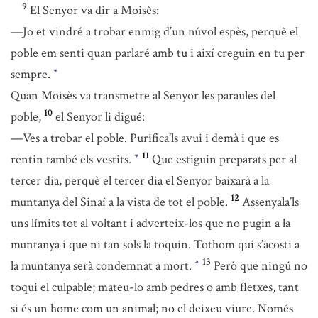
9
El Senyor va dir a Moisès:
—Jo et vindré a trobar enmig d’un núvol espès, perquè el
poble em senti quan parlaré amb tu i així creguin en tu per
sempre.
*
Quan Moisès va transmetre al Senyor les paraules del
10
poble,
el Senyor li digué:
—Ves a trobar el poble. Purifica’ls avui i demà i que es
11
rentin també els vestits.
Que estiguin preparats per al
*
tercer dia, perquè el tercer dia el Senyor baixarà a la
12
muntanya del Sinaí a la vista de tot el poble.
Assenyala’ls
uns límits tot al voltant i adverteix-los que no pugin a la
muntanya i que ni tan sols la toquin. Tothom qui s’acosti a
13
la muntanya serà condemnat a mort.
Però que ningú no
*
toqui el culpable; mateu-lo amb pedres o amb fletxes, tant
si és un home com un animal; no el deixeu viure. Només