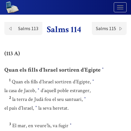
Togg
Navig
Salms 114
Salms 113
Salms 115
(113 A)
Quan els fills d’Israel sortiren d’Egipte
*
1
Quan els fills d’Israel sortiren d’Egipte,
*
la casa de Jacob,
d’aquell poble estranger,
*
2
la terra de Judà fou el seu santuari,
*
el país d’Israel,
la seva heretat.
*
3
El mar, en veure’ls, va fugir
*